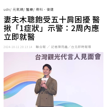
udn
/
元氣網
/
醫療
/
骨科．復健
妻夫木聰飽受五十肩困擾 醫
揪「1症狀」示警：2周內應
立即就醫
聯合報 ／ 記者陳雨鑫／台北即時報導
2024-10-11 20:13:14