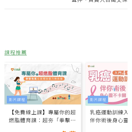
課程推薦
影片課程
影片課程
【免費線上課】專屬你的超
乳癌運動訓練入門
燃脂體育課：超夯「拳擊有
伴你術後身心靈
氧」高壓族在家釋放壓力無
上影音課）