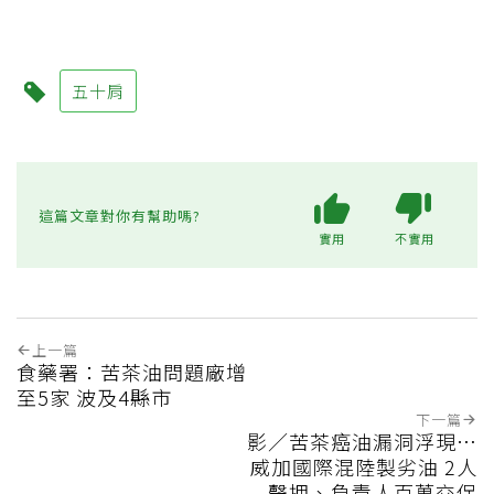
五十肩
這篇文章對你有幫助嗎?
實用
不實用
上一篇
食藥署：苦茶油問題廠增
至5家 波及4縣市
下一篇
影／苦茶癌油漏洞浮現…
威加國際混陸製劣油 2人
聲押、負責人百萬交保