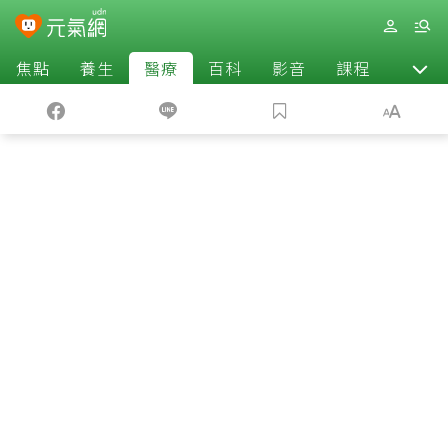
焦點
養生
醫療
百科
影音
課程
退休