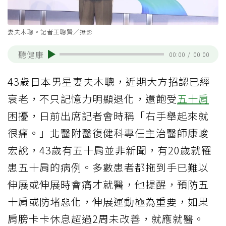
妻夫木聰。記者王聰賢／攝影
聽健康
00:00
/
00:00
43歲日本男星妻夫木聰，近期大方招認已經
衰老，不只記憶力明顯退化，還飽受
五十肩
困擾，日前出席記者會時稱「右手舉起來就
很痛。」北醫附醫復健科專任主治醫師康峻
宏說，43歲有五十肩並非新聞，有20歲就罹
患五十肩的病例。多數患者都拖到手已難以
伸展或伸展時會痛才就醫，他提醒，預防五
十肩或防堵惡化，伸展運動極為重要，如果
肩膀卡卡休息超過2周未改善，就應就醫。