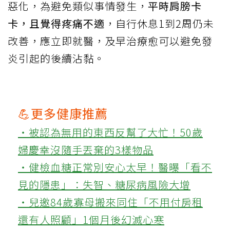
惡化，為避免類似事情發生，
平時肩膀卡
卡，且覺得疼痛不適
，自行休息1到2周仍未
改善，應立即就醫，及早治療愈可以避免發
炎引起的後續沾黏。
💪更多健康推薦
‧被認為無用的東西反幫了大忙！50歲
婦慶幸沒隨手丟棄的3樣物品
‧健檢血糖正常別安心太早！醫曝「看不
見的隱患」：失智、糖尿病風險大增
‧兒邀84歲寡母搬來同住「不用付房租
還有人照顧」1個月後幻滅心寒