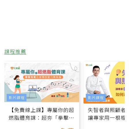
課程推薦
影片課程
影片課程
【免費線上課】專屬你的超
失智者與照顧者
燃脂體育課：超夯「拳擊有
讓專家用一根棍
氧」高壓族在家釋放壓力無
何逆轉退化大腦