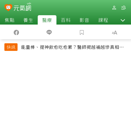
焦點
養生
醫療
百科
影音
課程
退休
能量棒、提神飲愈吃愈累？醫師揭越補越慘真相：
快訊
恐欠下疲勞債