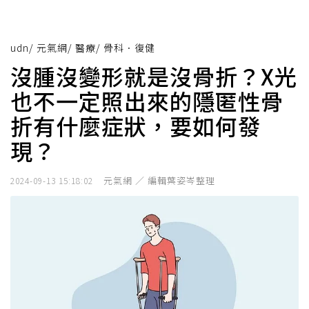
udn
/
元氣網
/
醫療
/
骨科．復健
沒腫沒變形就是沒骨折？X光
也不一定照出來的隱匿性骨
折有什麼症狀，要如何發
現？
元氣網 ／ 編輯葉姿岑整理
2024-09-13 15:18:02