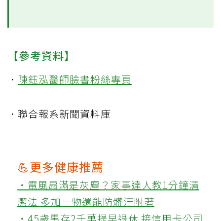
【參考資料】
．
陳鈺泓醫師臉書粉絲專頁
．聯合報系新聞資料庫
💪更多健康推薦
‧電風扇滿是灰塵？家事達人教1分鐘清
潔法 多加一物還能防髒汙附著
‧45歲男存2千萬提早退休 接信用卡公司