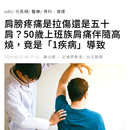
udn
/
元氣網
/
醫療
/
骨科．復健
肩膀疼痛是拉傷還是五十
肩？50歲上班族肩痛伴隨高
燒，竟是「1疾病」導致
聯合報 ／ 記者廖靜清╱台北報導
2024-08-02 09:27:31