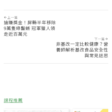
上一篇
搶賺獎金！屏縣半年移除
9萬隻綠鬣蜥 冠軍獵人領
走近百萬元
下一篇
非基改一定比較健康？營
養師解析基改食品安全性
與常見迷思
課程推薦