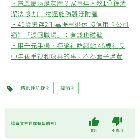
‧電風扇滿是灰塵？家事達人教1分鐘清
潔法 多加一物還能防髒汙附著
‧45歲男存2千萬提早退休 接信用卡公司
通知「淚回職場」：有錢也碰壁
‧用千元手機、拒絕社群網站 48歲社長
中年後重視和放棄的事：不為面子消費
鈣化性肌腱炎
關節炎
這篇文章對你有幫助嗎?
實用
不實用