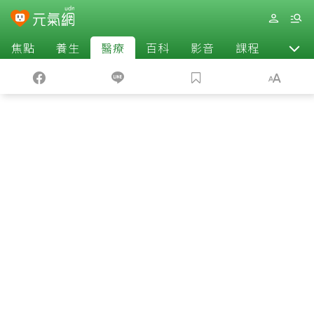
焦點
養生
醫療
百科
影音
課程
退休