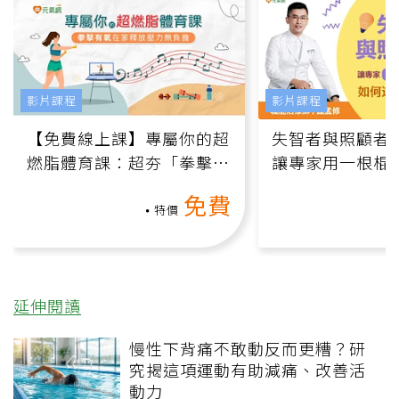
影片課程
影片課程
【免費線上課】專屬你的超
失智者與照顧者
燃脂體育課：超夯「拳擊有
讓專家用一根棍
氧」高壓族在家釋放壓力無
何逆轉退化大腦
免費
負擔
課）
特價
延伸閱讀
慢性下背痛不敢動反而更糟？研
究揭這項運動有助減痛、改善活
動力