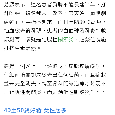
芳源表示，這名患者肩膀不適長達半年，打
針吃藥、復健都未見改善，某天晚上肩膀劇
痛難耐，手抬不起來，而且伴隨39℃高燒，
抽血檢查後發現，患者的白血球及發炎指數
都飆高，懷疑是化膿性
關節炎
，趕緊住院施
打抗生素治療。
經過一個晚上，高燒消退、肩膀疼痛緩解，
但細菌培養卻未檢查出任何細菌，而且症狀
並未完全消失。轉至骨科門診治療才發現不
是化膿性關節炎，而是鈣化性肌腱炎作怪。
40至50歲好發 女性居多