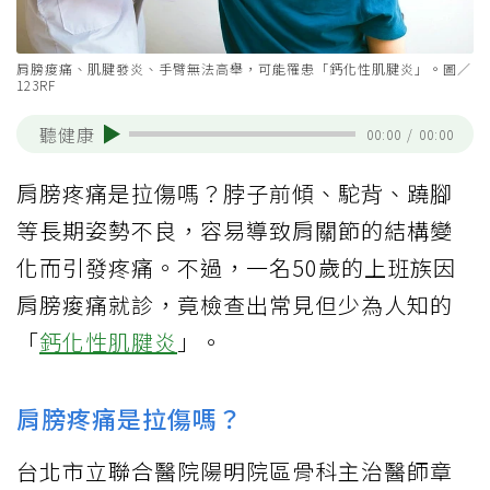
肩膀痠痛、肌腱發炎、手臂無法高舉，可能罹患「鈣化性肌腱炎」。圖／
123RF
聽健康
00:00
/
00:00
肩膀疼痛是拉傷嗎？脖子前傾、駝背、蹺腳
等長期姿勢不良，容易導致肩關節的結構變
化而引發疼痛。不過，一名50歲的上班族因
肩膀痠痛就診，竟檢查出常見但少為人知的
「
鈣化性肌腱炎
」。
肩膀疼痛是拉傷嗎？
台北市立聯合醫院陽明院區骨科主治醫師章