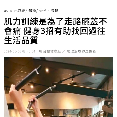
udn
/
元氣網
/
醫療
/
骨科．復健
肌力訓練是為了走路膝蓋不
會痛 健身3招有助找回過往
生活品質
聯合報健康版 ／ 物理治療師沈俊名
2024-06-06 09:45:34