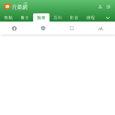
焦點
養生
醫療
百科
影音
課程
退休