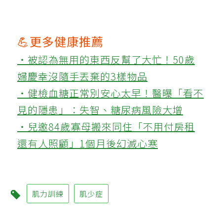
💪更多健康推薦
‧被認為無用的東西反幫了大忙！50歲
婦慶幸沒隨手丟棄的3樣物品
‧健檢血糖正常別安心太早！醫曝「看不
見的隱患」：失智、糖尿病風險大增
‧兒邀84歲寡母搬來同住「不用付房租
還有人照顧」1個月後幻滅心寒
肌力訓練
肌少症