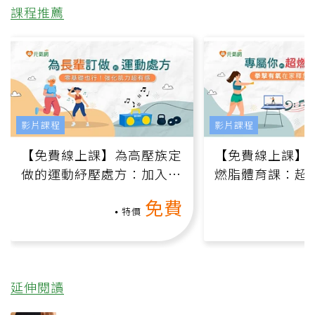
課程推薦
影片課程
影片課程
【免費線上課】為高壓族定
【免費線上課】
做的運動紓壓處方：加入行
燃脂體育課：超
動、增肌、互動元素，0基
氧」高壓族在家
免費
礎也能做！
負擔
特價
延伸閱讀