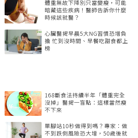
體重無故下降別只當變瘦，可能
暗藏這些疾病！醫師告訴你什麼
時候該就醫？
心臟醫揭早晨5大NG習慣恐增負
擔 忙到沒時間、早餐吃甜食都上
榜
168斷食法持續半年「體重完全
沒掉」醫揭一盲點：這樣當然瘦
不下來
單腳站10秒做得到嗎？專家：做
不到跌倒風險恐大增，50歲後就