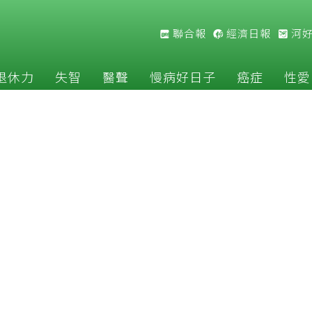
聯合報
經濟日報
河
退休力
失智
醫聲
慢病好日子
癌症
性愛