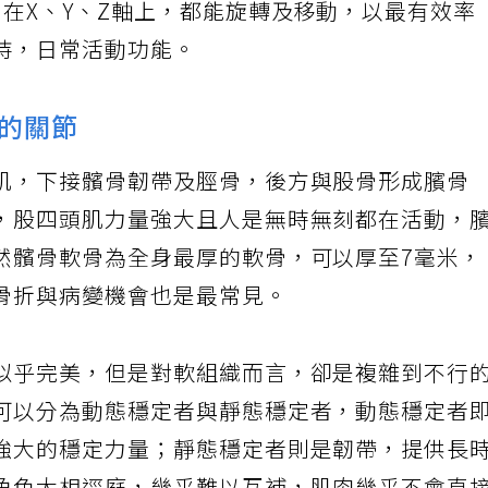
在X、Y、Z軸上，都能旋轉及移動，以最有效率
持，日常活動功能。
的關節
肌，下接髕骨韌帶及脛骨，後方與股骨形成臏骨
，股四頭肌力量強大且人是無時無刻都在活動，
然髕骨軟骨為全身最厚的軟骨，可以厚至7毫米，
骨折與病變機會也是最常見。
似乎完美，但是對軟組織而言，卻是複雜到不行
可以分為動態穩定者與靜態穩定者，動態穩定者
強大的穩定力量；靜態穩定者則是韌帶，提供長