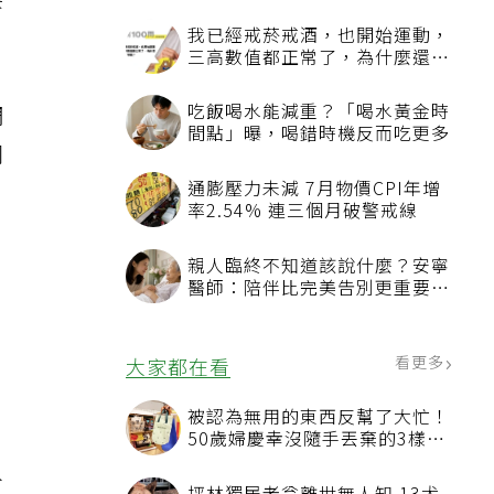
接
我已經戒菸戒酒，也開始運動，
三高數值都正常了，為什麼還不
能停藥？
調
吃飯喝水能減重？「喝水黃金時
間點」曝，喝錯時機反而吃更多
同
通膨壓力未減 7月物價CPI年增
率2.54% 連三個月破警戒線
親人臨終不知道該說什麼？安寧
醫師：陪伴比完美告別更重要，
4句話值得及早說出口
更
看更多
大家都在看
被認為無用的東西反幫了大忙！
50歲婦慶幸沒隨手丟棄的3樣物
品