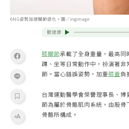
6NG姿勢加速關節退化。圖／ingimage
聽健康
膝關節
承載了全身重量，最高同
蹲、坐等日常動作中，扮演著非
節。當心錯誤姿勢，加重
膝蓋
負
台灣運動醫學會榮譽理事長、博
節為屬於骨骼肌肉系統，由股骨
骨骼所構成。