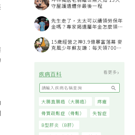
分
坪林獨居老翁離世無人知 13犬
守屋護遺體伴最後一程
張
先生走了，太太可以續領勞保年
金嗎？專家揭遺屬年金怎麼領，
看順位還要看資格
15歲經營之神3.9億暴富落幕 麥
克風少年蘇友謙：每天領700元
膝
過日子
的
看更多
疾病百科
向
大腸直腸癌（大腸癌）
痔瘡
關
骨質疏鬆症（骨鬆）
失智症
B型肝炎（B肝）