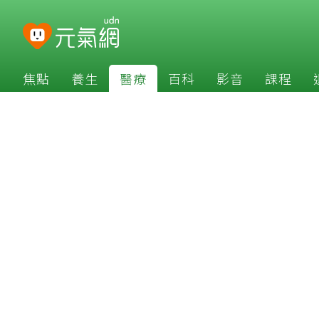
焦點
養生
醫療
百科
影音
課程