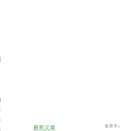
臏
的
即
時
看更多
最新文章