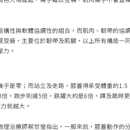
角色大相逕庭，幾乎難以互補，肌肉幾乎不會直
結構性與軟體協調性的組合，而肌肉、韌帶的協
感受器，主要位於韌帶及肌腱，以上所有構造一
壓力。
幾乎是零；而站立及走路，膝蓋得承受體重的1.5
3倍，跑步則達5倍，跳躍大約是6倍，蹲及跪時
壓力就越大。