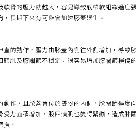
物理治療師蔡世瑩指出，一般來說，膝蓋動作的
及軟骨的壓力就越大，容易導致韌帶軟組織過度
均，長期下來有可能會加速膝蓋退化。
伸直的動作，壓力由膝蓋內側往外側增加，導致
四頭肌及膝關節不穩定，很容易增加膝關節損傷
的動作，且膝蓋會位於雙腳的內側，膝關節過度
骨受力面積增加，股四頭肌也變得緊繃，造成膝
磨損。