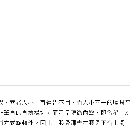
髁，兩者大小、直徑皆不同，而大小不一的脛骨
非筆直的直線構造，而是呈現微內彎，即俗稱「X
補方式旋轉外。因此，股骨髁會在脛骨平台上滑