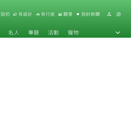
好如初
有設計
有行旅
願景
我的新聞
名人
專題
活動
寵物