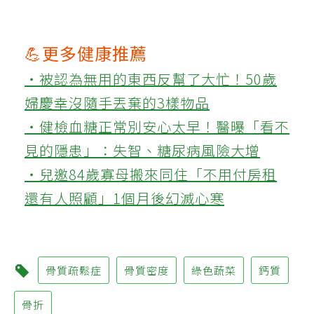
💪更多健康推薦
‧被認為無用的東西反幫了大忙！50歲
婦慶幸沒隨手丟棄的3樣物品
‧健檢血糖正常別安心太早！醫曝「看不
見的隱患」：失智、糖尿病風險大增
‧兒邀84歲寡母搬來同住「不用付房租
還有人照顧」1個月後幻滅心寒
骨質疏鬆症
骨質密度
綠色蔬菜
鈣質
骨折