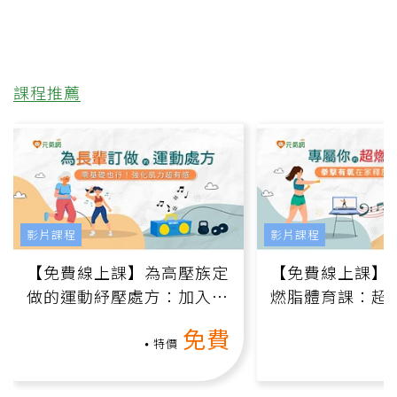
課程推薦
影片課程
影片課程
【免費線上課】為高壓族定
【免費線上課】
做的運動紓壓處方：加入行
燃脂體育課：超
動、增肌、互動元素，0基
氧」高壓族在家
免費
礎也能做！
負擔
特價