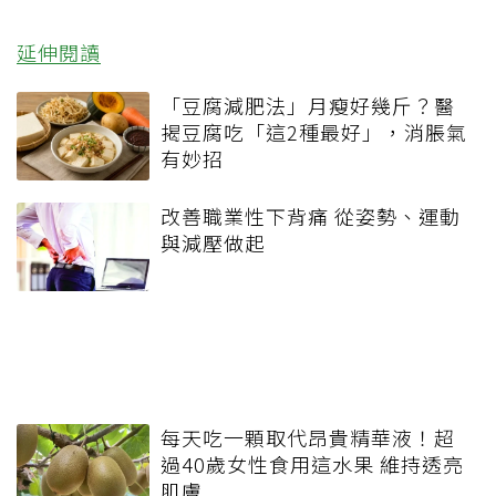
延伸閱讀
「豆腐減肥法」月瘦好幾斤？醫
揭豆腐吃「這2種最好」，消脹氣
有妙招
改善職業性下背痛 從姿勢、運動
與減壓做起
每天吃一顆取代昂貴精華液！超
過40歲女性食用這水果 維持透亮
肌膚