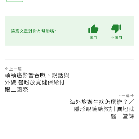
這篇文章對你有幫助嗎?
實用
不實用
上一篇
頭頸癌影響吞嚥、說話與
外貌 醫盼放寬健保給付
跟上國際
下一篇
海外旅遊生病怎麼辦？／
隱形眼鏡給教訓 異地就
醫一堂課