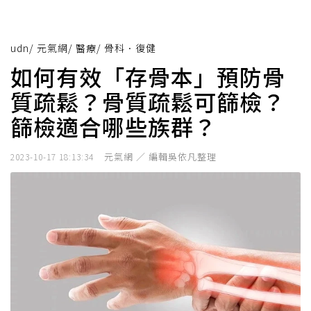
udn
/
元氣網
/
醫療
/
骨科．復健
如何有效「存骨本」預防骨
質疏鬆？骨質疏鬆可篩檢？
篩檢適合哪些族群？
元氣網 ／ 編輯吳依凡整理
2023-10-17 18:13:34