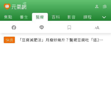
焦點
養生
醫療
百科
影音
課程
退休
「豆腐減肥法」月瘦好幾斤？醫揭豆腐吃「這2種最
快訊
好」，消脹氣有妙招