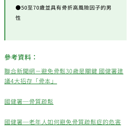
●50至70歲並具有骨折高風險因子的男
性
參考資料：
聯合新聞網－避免骨鬆30歲是關鍵 國健署建
議4大招存「骨本」
國健署─骨質疏鬆
國健署─老年人如何避免骨質疏鬆症的危害