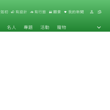
好如初
有設計
有行旅
願景
我的新聞
名人
專題
活動
寵物