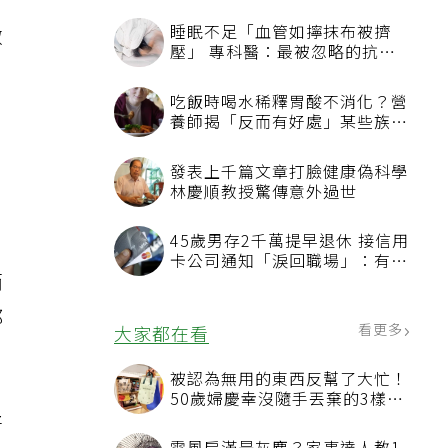
日
睡眠不足「血管如擰抹布被擠
做
壓」 專科醫：最被忽略的抗老
方法
吃飯時喝水稀釋胃酸不消化？營
養師揭「反而有好處」某些族群
才要禁
發表上千篇文章打臉健康偽科學
林慶順教授驚傳意外過世
45歲男存2千萬提早退休 接信用
白
卡公司通知「淚回職場」：有錢
而
也碰壁
都
看更多
大家都在看
被認為無用的東西反幫了大忙！
50歲婦慶幸沒隨手丟棄的3樣物
品
好