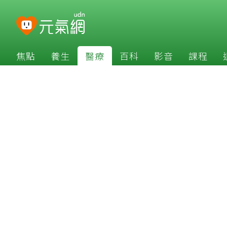
焦點
養生
醫療
百科
影音
課程