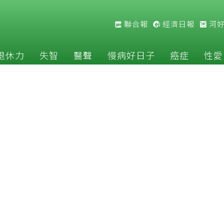
聯合報
經濟日報
河
退休力
失智
醫聲
慢病好日子
癌症
性愛