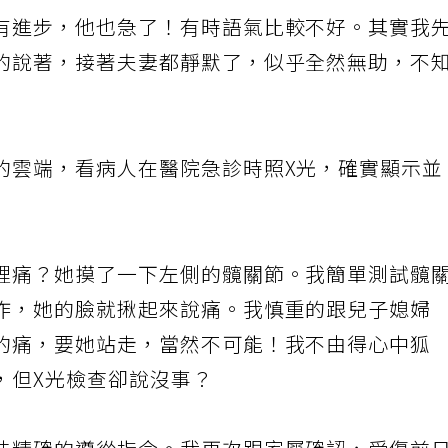
有進步，他也急了！有時語氣比較不好。其實我
的說著，接著夫妻都靜默了，似乎全然無助，不
的雲端，看病人在醫院急診時照X光，確實顯示並
裡痛？她摸了一下左側的髖關節。我簡單測試髖
作，她的臉就揪起來說痛。我慎重的跟兒子媳婦
的痛，要她站走，當然不可能！我不由得心中狐
，但X光檢查卻說沒事？