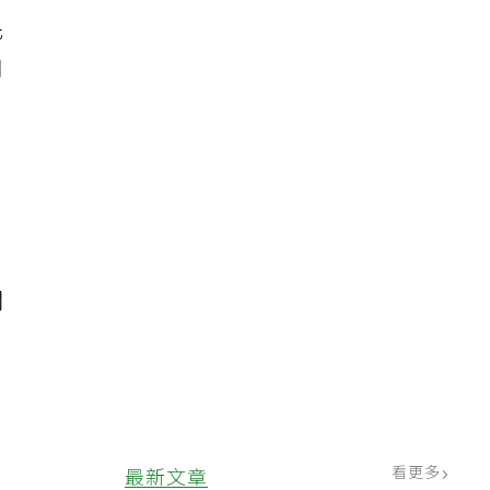
先
知
關
看更多
最新文章