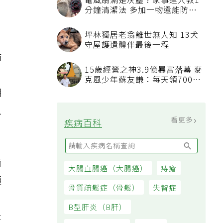
電風扇滿是灰塵？家事達人教1
分鐘清潔法 多加一物還能防髒
汙附著
坪林獨居老翁離世無人知 13犬
。
守屋護遺體伴最後一程
節
15歲經營之神3.9億暴富落幕 麥
克風少年蘇友謙：每天領700元
過日子
期
以
看更多
疾病百科
而
大腸直腸癌（大腸癌）
痔瘡
預
骨質疏鬆症（骨鬆）
失智症
B型肝炎（B肝）