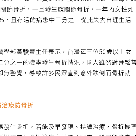
泌急速降低，骨質流失速度將迅速增加。因為骨
髖關節骨折，一旦發生髖關節骨折，一年內女性死
0%，且存活的病患中三分之一從此失去自理生活
醫學部黃駿豐主任表示，台灣每三位50歲以上女
二分之一的機率發生骨折情況，國人雖然對骨鬆
卻無警覺，導致許多民眾直到意外跌倒而骨折就
續治療防骨折
易發生骨折，若能及早發現、持續治療，骨折機