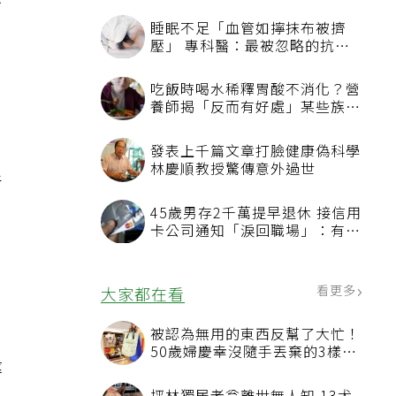
鬆
普
率