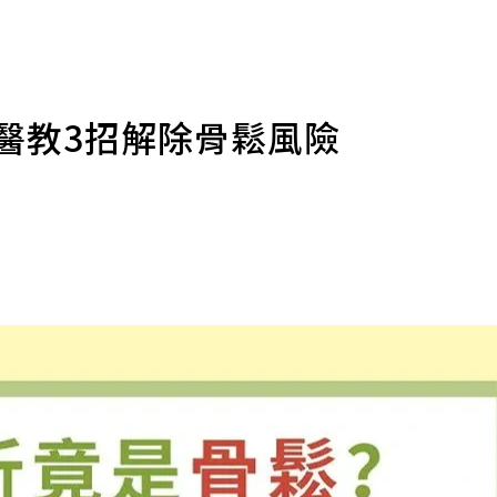
醫教3招解除骨鬆風險