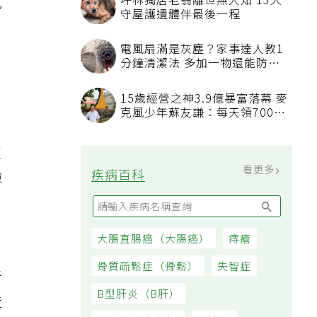
己
及
生
險
者
造