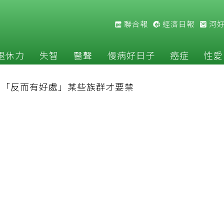
聯合報
經濟日報
河
退休力
失智
醫聲
慢病好日子
癌症
性愛
揭「反而有好處」某些族群才要禁