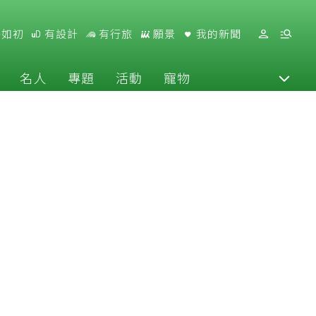
好如初
有設計
有行旅
願景
我的新聞
名人
專題
活動
寵物