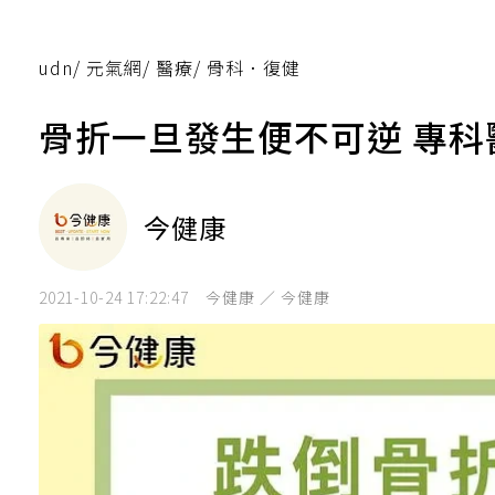
udn
/
元氣網
/
醫療
/
骨科．復健
骨折一旦發生便不可逆 專科
今健康
2021-10-24 17:22:47
今健康 ／ 今健康