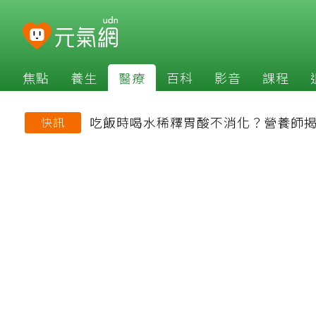
焦點
養生
醫療
百科
影音
課程
吃飯時喝水稀釋胃酸不消化？營養師
快訊