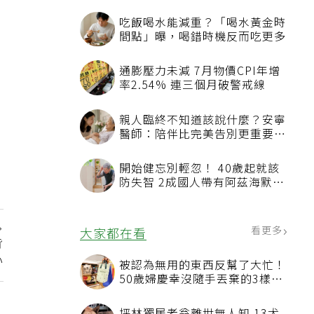
吃飯喝水能減重？「喝水黃金時
間點」曝，喝錯時機反而吃更多
通膨壓力未減 7月物價CPI年增
率2.54% 連三個月破警戒線
親人臨終不知道該說什麼？安寧
醫師：陪伴比完美告別更重要，
4句話值得及早說出口
開始健忘別輕忽！ 40歲起就該
防失智 2成國人帶有阿茲海默症
相關基因
看更多
大家都在看
背
心
被認為無用的東西反幫了大忙！
50歲婦慶幸沒隨手丟棄的3樣物
品