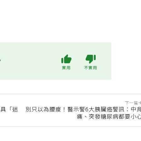
?
實用
不實用
下一篇
明具「迷
別只以為腰痠！醫示警6大胰臟癌警訊：中
痛、突發糖尿病都要小