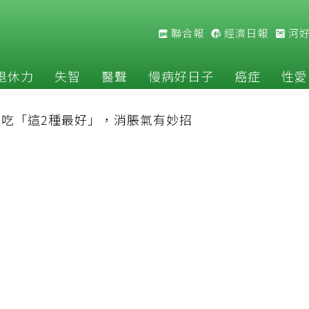
聯合報
經濟日報
河
退休力
失智
醫聲
慢病好日子
癌症
性愛
吃「這2種最好」，消脹氣有妙招