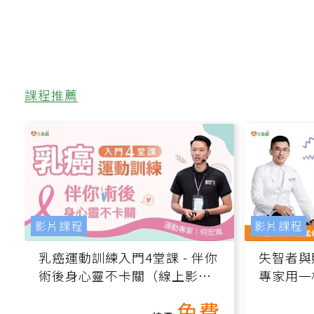
課程推薦
影片課程
影片課程
乳癌運動訓練入門4堂課 - 伴你
失智者與
術後身心靈不卡關（線上影音
專家用一
課）
轉退化大