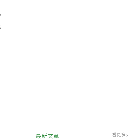
發
能
建
看更多
最新文章