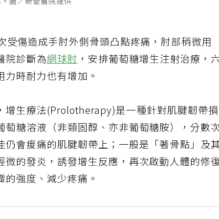
痛。圖／新營醫院提供
某次受傷造成手肘外側骨頭凸點疼痛，肘部稍微用
醫院診斷為
網球肘
，安排葡萄糖增生注射治療，
用力時耐力也有增加。
療法(Prolotherapy)是一種針對肌腱韌帶
葡萄糖溶液（非類固醇、亦非葡萄糖胺），分數
佳仍會痠痛的肌腱韌帶上；一般是「著骨點」及
輕微的發炎，誘發增生反應，再次啟動人體的修
織的強度、減少疼痛。