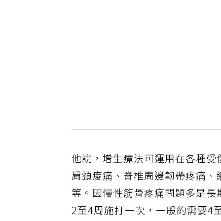
他說，增生療法可運用在各種受
肩頸痠痛、脊椎周邊韌帶疼痛、
等。因慢性筋骨疼痛問題多是長
2至4周施打一次，一般約需要4