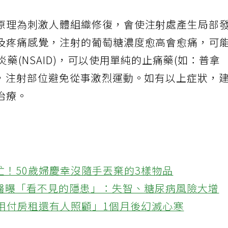
原理為刺激人體組織修復，會使注射處產生局部
及疼痛感覺，注射的葡萄糖濃度愈高會愈痛，可
藥(NSAID)，可以使用單純的止痛藥(如：普拿
內，注射部位避免從事激烈運動。如有以上症狀，
治療。
忙！50歲婦慶幸沒隨手丟棄的3樣物品
醫曝「看不見的隱患」：失智、糖尿病風險大增
不用付房租還有人照顧」1個月後幻滅心寒