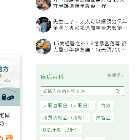
坪林獨居老翁離世無人知 13犬
守屋護遺體伴最後一程
先生走了，太太可以續領勞保年
金嗎？專家揭遺屬年金怎麼領，
看順位還要看資格
15歲經營之神3.9億暴富落幕 麥
克風少年蘇友謙：每天領700元
過日子
看更多
疾病百科
大腸直腸癌（大腸癌）
痔瘡
定做
骨質疏鬆症（骨鬆）
失智症
動、
B型肝炎（B肝）
也能