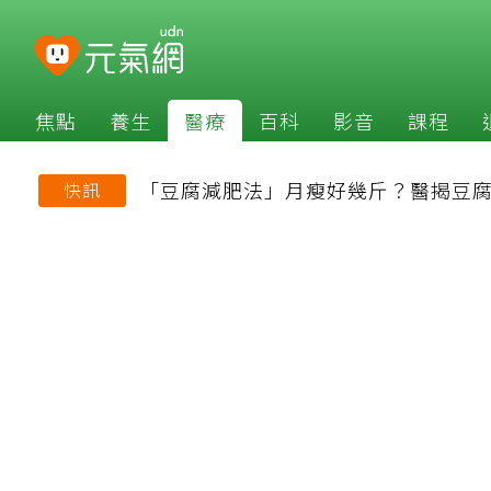
焦點
養生
醫療
百科
影音
課程
「豆腐減肥法」月瘦好幾斤？醫揭豆腐
快訊