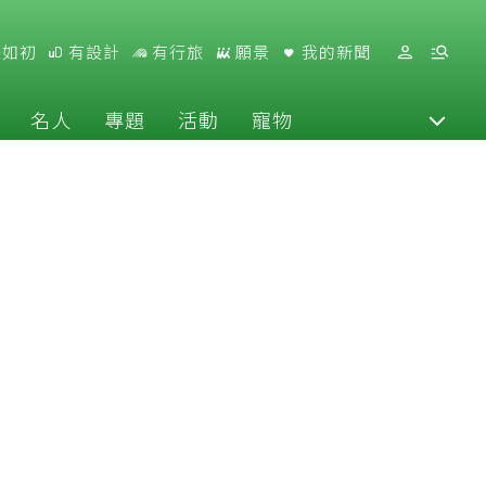
好如初
有設計
有行旅
願景
我的新聞
名人
專題
活動
寵物