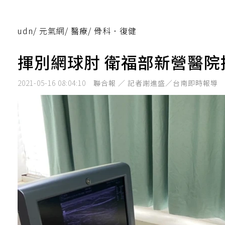
udn
/
元氣網
/
醫療
/
骨科．復健
揮別網球肘 衛福部新營醫
2021-05-16 08:04:10
聯合報 ／ 記者謝進盛／台南即時報導