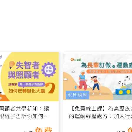
影片課程
照顧者共學新知：讓
【免費線上課】為高壓族
根棍子告訴你如何逆
的運動紓壓處方：加入行
腦（線上影音課）
增肌、互動元素，0基礎