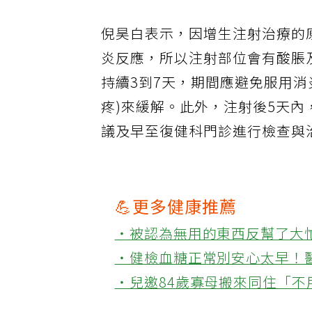
倪昊白表示，因增生注射治療的
炎反應，所以注射部位會有酸脹
持續3到7天，期間應避免服用消炎
疼)來緩解。此外，注射後5天
議及早至復健科門診進行檢查與
💪更多健康推薦
‧被認為無用的東西反幫了大
‧健檢血糖正常別安心太早！
‧兒邀84歲寡母搬來同住「