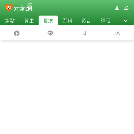
焦點
養生
醫療
百科
影音
課程
退休