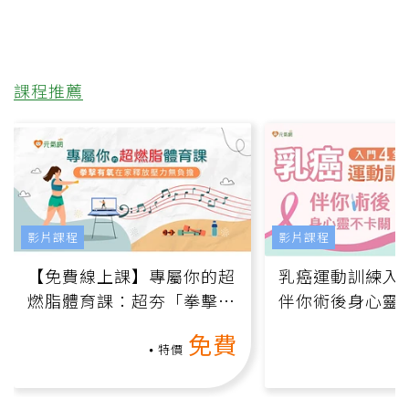
課程推薦
影片課程
影片課程
【免費線上課】專屬你的超
乳癌運動訓練入門
燃脂體育課：超夯「拳擊有
伴你術後身心靈
氧」高壓族在家釋放壓力無
上影音課）
免費
負擔
特價