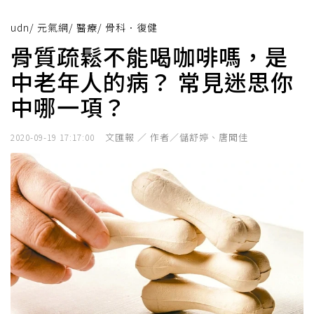
udn
/
元氣網
/
醫療
/
骨科．復健
骨質疏鬆不能喝咖啡嗎，是
中老年人的病？ 常見迷思你
中哪一項？
文匯報 ／ 作者／儲舒婷、唐聞佳
2020-09-19 17:17:00