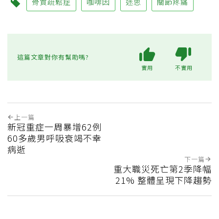
骨質疏鬆症
咖啡因
迷思
關節疼痛
這篇文章對你有幫助嗎?
實用
不實用
上一篇
新冠重症一周暴增62例
60多歲男呼吸衰竭不幸
病逝
下一篇
重大職災死亡第2季降幅
21% 整體呈現下降趨勢