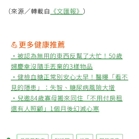
（來源／轉載自
《文匯報》
）
💪更多健康推薦
‧被認為無用的東西反幫了大忙！50歲
婦慶幸沒隨手丟棄的3樣物品
‧健檢血糖正常別安心太早！醫曝「看不
見的隱患」：失智、糖尿病風險大增
‧兒邀84歲寡母搬來同住「不用付房租
還有人照顧」1個月後幻滅心寒