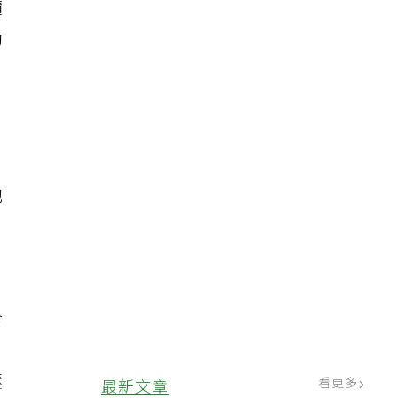
髓
助
他
食
精
壓
看更多
最新文章