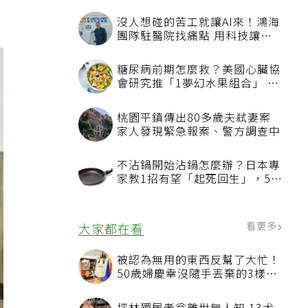
沒人想碰的苦工就讓AI來！鴻海
團隊駐醫院找痛點 用科技讓醫
療更有溫度
糖尿病前期怎麼救？美國心臟協
會研究推「1夢幻水果組合」 酪
梨加它改善血管功能
桃園平鎮傳出80多歲夫弒妻案
家人發現緊急報案、警方調查中
不沾鍋開始沾鍋怎麼辦？日本專
家教1招有望「起死回生」，5情
況該換新
看更多
大家都在看
被認為無用的東西反幫了大忙！
50歲婦慶幸沒隨手丟棄的3樣物
品