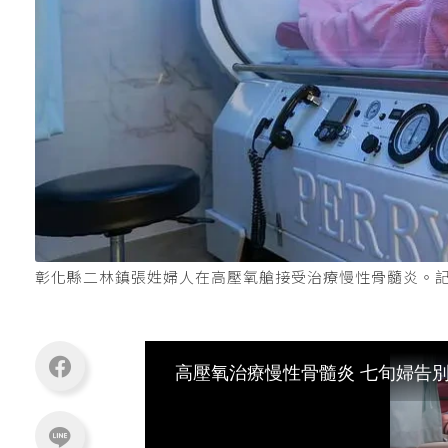
彰化縣二林鎮張姓婦人在高壓氧艙接受治療慢性骨髓炎。