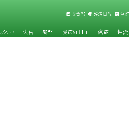
聯合報
經濟日報
河
退休力
失智
醫聲
慢病好日子
癌症
性愛