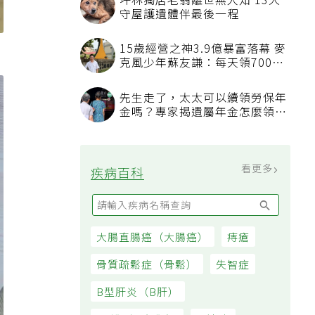
坪林獨居老翁離世無人知 13犬
守屋護遺體伴最後一程
15歲經營之神3.9億暴富落幕 麥
克風少年蘇友謙：每天領700元
過日子
先生走了，太太可以續領勞保年
金嗎？專家揭遺屬年金怎麼領，
看順位還要看資格
看更多
疾病百科
大腸直腸癌（大腸癌）
痔瘡
骨質疏鬆症（骨鬆）
失智症
B型肝炎（B肝）