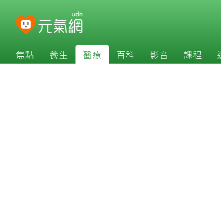
焦點
養生
醫療
百科
影音
課程