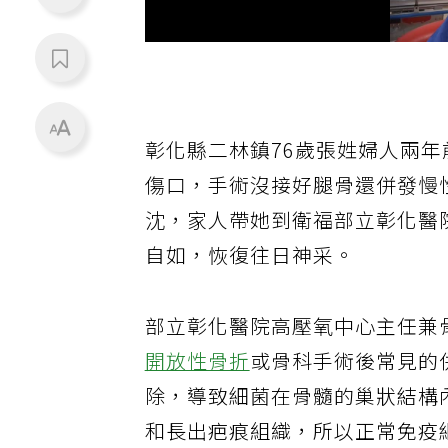
彰化縣二林鎮76歲張姓婦人兩
傷口，手術沒接好腿骨還併發慢
沈，家人帶她到衛福部立彰化醫
自如，恢復往日神采。
部立彰化醫院高壓氧中心主任兼
開放性骨折
或骨科手術後常見的
除，導致細菌在骨髓的巢狀結構
和長出疤痕組織，所以正常免疫