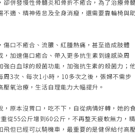
，卻併發慢性骨髓炎和骨折不癒合，為了治療骨
腸不適、精神倦怠及全身消瘦，還需要靠輪椅與
，傷口不癒合、流膿、紅腫熱痛，甚至造成肢體
成，加速傷口癒合、帶入更多抗生素到達感染周
加強白血球的殺菌功能，加強抗生素的殺菌力；
周3次、每次1小時，10多次之後，張婦不需步
高壓氧治療，生活自理能力大幅提升。
說，原本沒胃口，吃不下，自從病情好轉，她的
重從55公斤增到60公斤，不再整天疲軟無力，
如飛但已經可以騎機車，最重要的是健保給付高