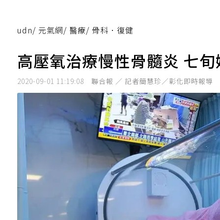
udn
/
元氣網
/
醫療
/
骨科．復健
高壓氧治療慢性骨髓炎 七
2020-09-01 11:19:08
聯合報 ／ 記者簡慧珍／彰化即時報導