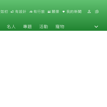
好如初
有設計
有行旅
願景
我的新聞
名人
專題
活動
寵物