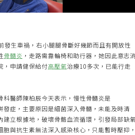
年前發生車禍，右小腿腿骨斷好幾節而且有開放性
性
骨髓炎
，走路需靠輪椅和助行器，她因此意志
院，申請健保給付
高壓氧
治療10多次，已能行走
骨科醫師陳柏辰今天表示，慢性骨髓炎是
併發症，主要原因是細菌深入骨髓，未能及時清
內建立根據地，破壞骨骼血流循環，引發局部缺
細胞與抗生素無法深入感染核心，只能暫時壓抑