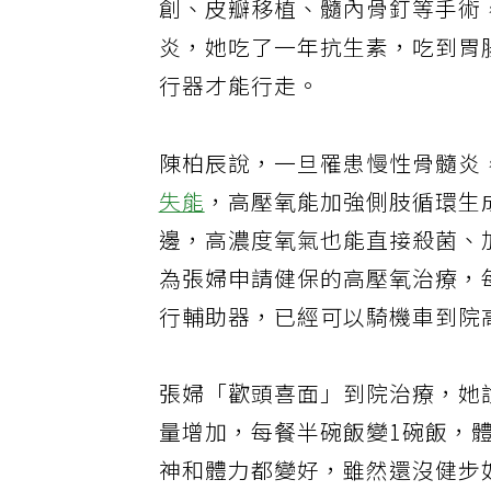
創、皮瓣移植、髓內骨釘等手術
炎，她吃了一年抗生素，吃到胃
行器才能行走。
陳柏辰說，一旦罹患慢性骨髓炎
失能
，高壓氧能加強側肢循環生
邊，高濃度氧氣也能直接殺菌、
為張婦申請健保的高壓氧治療，每
行輔助器，已經可以騎機車到院
張婦「歡頭喜面」到院治療，她
量增加，每餐半碗飯變1碗飯，體
神和體力都變好，雖然還沒健步