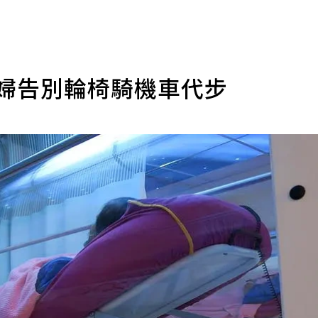
旬婦告別輪椅騎機車代步