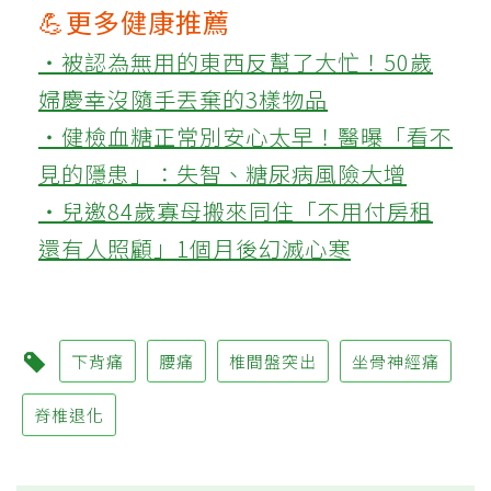
💪更多健康推薦
‧被認為無用的東西反幫了大忙！50歲
婦慶幸沒隨手丟棄的3樣物品
‧健檢血糖正常別安心太早！醫曝「看不
見的隱患」：失智、糖尿病風險大增
‧兒邀84歲寡母搬來同住「不用付房租
還有人照顧」1個月後幻滅心寒
下背痛
腰痛
椎間盤突出
坐骨神經痛
脊椎退化