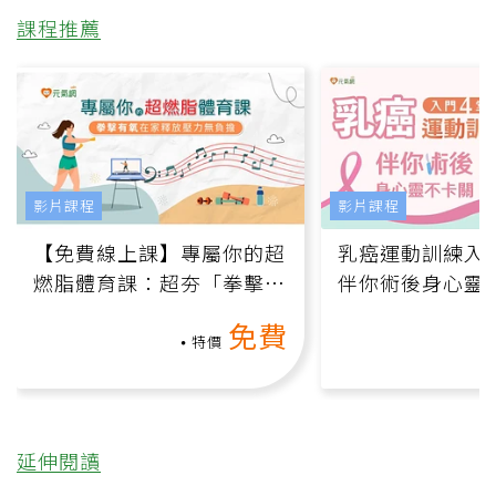
課程推薦
影片課程
影片課程
【免費線上課】專屬你的超
乳癌運動訓練入門
燃脂體育課：超夯「拳擊有
伴你術後身心靈
氧」高壓族在家釋放壓力無
上影音課）
免費
負擔
特價
延伸閱讀