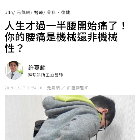
udn
/
元氣網
/
醫療
/
骨科．復健
人生才過一半腰開始痛了！
你的腰痛是機械還非機械
性？
許嘉麟
輝馥診所主治醫師
元氣網 ／ 許嘉麟醫師
2019-12-17 09:54:16