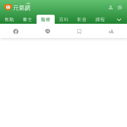
焦點
養生
醫療
百科
影音
課程
退休