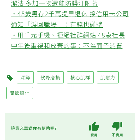
潔法 多加一物還能防髒汙附著
‧45歲男存2千萬提早退休 接信用卡公司
通知「淚回職場」：有錢也碰壁
‧用千元手機、拒絕社群網站 48歲社長
中年後重視和放棄的事：不為面子消費
深蹲
軟骨磨損
核心肌群
肌耐力
關節退化
這篇文章對你有幫助嗎?
實用
不實用