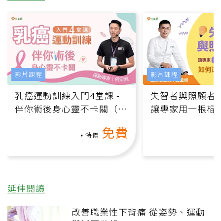
影片課程
影片課程
乳癌運動訓練入門4堂課 -
失智者與照顧者
伴你術後身心靈不卡關（線
讓專家用一根棍
上影音課）
何逆轉退化大腦
免費
課）
特價
延伸閱讀
改善職業性下背痛 從姿勢、運動