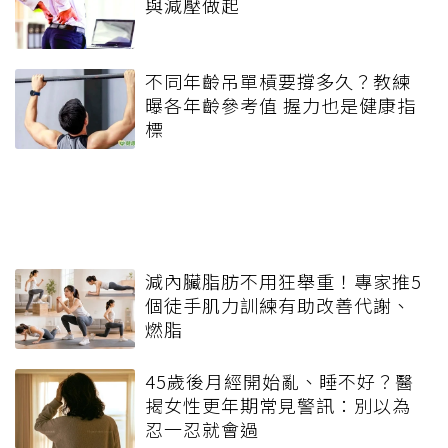
與減壓做起
不同年齡吊單槓要撐多久？教練
曝各年齡參考值 握力也是健康指
標
減內臟脂肪不用狂舉重！專家推5
個徒手肌力訓練有助改善代謝、
燃脂
45歲後月經開始亂、睡不好？醫
揭女性更年期常見警訊：別以為
忍一忍就會過