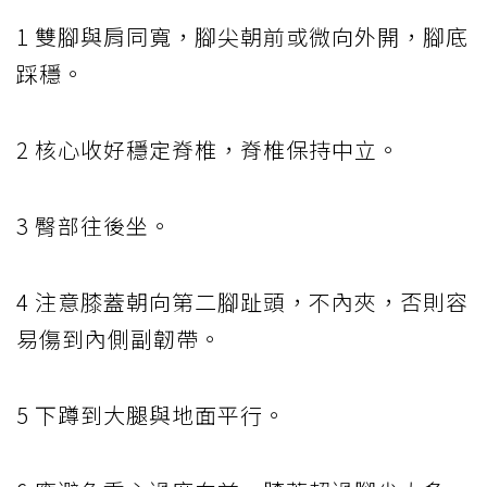
1 雙腳與肩同寬，腳尖朝前或微向外開，腳底
踩穩。
2 核心收好穩定脊椎，脊椎保持中立。
3 臀部往後坐。
4 注意膝蓋朝向第二腳趾頭，不內夾，否則容
易傷到內側副韌帶。
5 下蹲到大腿與地面平行。