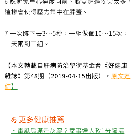
6 應避免重心過度向前、膝蓋超過腳尖太多，
這樣會使得壓力集中在膝蓋。
7 一次蹲下去3～5秒，一組做個10～15次，
一天兩到三組。
【本文轉載自肝病防治學術基金會《好健康
雜誌》第48期（2019-04-15出版），
原文連
結
】
💪更多健康推薦
‧電風扇滿是灰塵？家事達人教1分鐘清