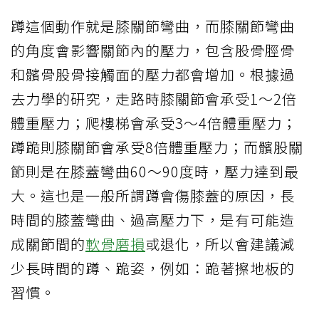
蹲這個動作就是膝關節彎曲，而膝關節彎曲
的角度會影響關節內的壓力，包含股骨脛骨
和髕骨股骨接觸面的壓力都會增加。根據過
去力學的研究，走路時膝關節會承受1～2倍
體重壓力；爬樓梯會承受3～4倍體重壓力；
蹲跪則膝關節會承受8倍體重壓力；而髕股關
節則是在膝蓋彎曲60～90度時，壓力達到最
大。這也是一般所謂蹲會傷膝蓋的原因，長
時間的膝蓋彎曲、過高壓力下，是有可能造
成關節間的
軟骨磨損
或退化，所以會建議減
少長時間的蹲、跪姿，例如：跪著擦地板的
習慣。