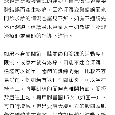
深蹲是比較複合式的運動，自己做很容易姿
勢錯誤而產生疼痛，因為深蹲姿勢錯誤而來
門診求診的情況也屢見不鮮，如有不適請先
停止深蹲，建議尋求專業人士如教練、物理
治療師或醫師的指導下進行。
如果本身髖關節、膝關節和腳踝的活動度有
限制，或原本就有疼痛，可能不適合深蹲，
建議可以從單一關節的訓練開始，比較不容
易受傷。例如若有退化性關節炎，可以坐在
椅子上，將要訓練的腳伸直離開椅面，腳板
背屈往上勾，再用腳畫圓15次
（如圖一）
，
可自行增減，但是要讓大腿前方的股四頭肌
覺得酸酸的才有效。平常如果較少運動，筋