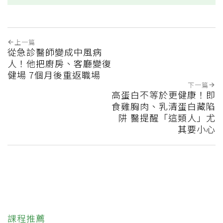
上一篇
從急診醫師變成中風病
人！他把廚房、客廳變復
健場 7個月後重返職場
下一篇
高蛋白不等於更健康！即
食雞胸肉、乳清蛋白藏陷
阱 醫提醒「這類人」尤
其要小心
課程推薦