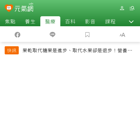
焦點
養生
醫療
百科
影音
課程
退休
果乾取代糖果是進步、取代水果卻是退步！營養師
快訊
揭果乾堅果常見健康陷阱