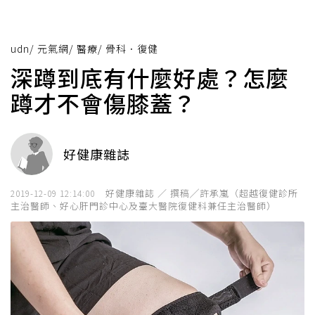
udn
/
元氣網
/
醫療
/
骨科．復健
深蹲到底有什麼好處？怎麼
蹲才不會傷膝蓋？
好健康雜誌
好健康雜誌 ／ 撰稿╱許承嵐（超越復健診所
2019-12-09 12:14:00
主治醫師、好心肝門診中心及臺大醫院復健科兼任主治醫師）