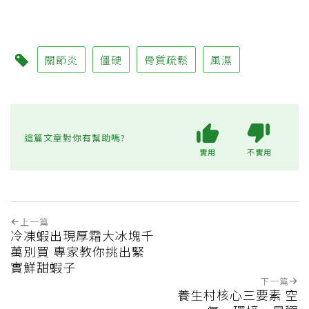
關節炎
僵硬
骨質疏鬆
風濕
這篇文章對你有幫助嗎?
實用
不實用
上一篇
冷凍蝦出現厚霜大冰塊千
萬別買 專家教你挑出緊
實鮮甜蝦子
下一篇
養生村核心三要素 空