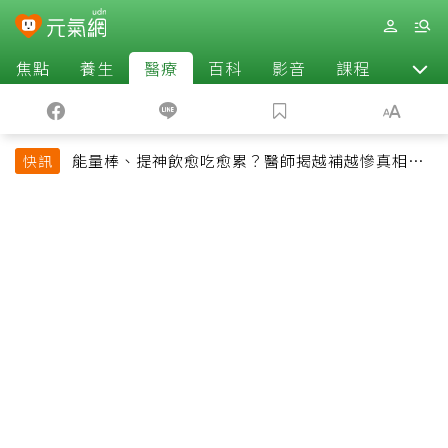
焦點
養生
醫療
百科
影音
課程
退休
能量棒、提神飲愈吃愈累？醫師揭越補越慘真相：
快訊
恐欠下疲勞債