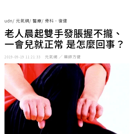
udn
/
元氣網
/
醫療
/
骨科．復健
老人晨起雙手發脹握不攏、
一會兒就正常 是怎麼回事？
元氣網 ／ 藥師方健
2019-09-19 11:21:33