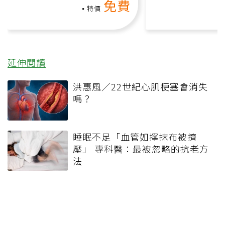
免費
負擔
特價
延伸閱讀
洪惠風／22世紀心肌梗塞會消失
嗎？
睡眠不足「血管如擰抹布被擠
壓」 專科醫：最被忽略的抗老方
法