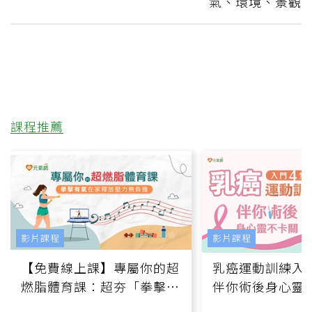
氣、環境、景觀
課程推薦
影片課程
影片課程
【免費線上課】專屬你的超
乳癌運動訓練入門
燃脂體育課：超夯「拳擊有
伴你術後身心靈
氧」高壓族在家釋放壓力無
上影音課）