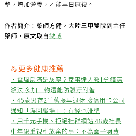
整，增加營養，才能早日康復。
作者簡介：藥師方健，大陸三甲醫院副主任
藥師，原文取自
微博
💪更多健康推薦
‧電風扇滿是灰塵？家事達人教1分鐘清
潔法 多加一物還能防髒汙附著
‧45歲男存2千萬提早退休 接信用卡公司
通知「淚回職場」：有錢也碰壁
‧用千元手機、拒絕社群網站 48歲社長
中年後重視和放棄的事：不為面子消費