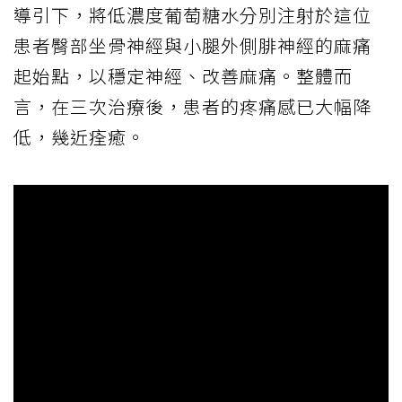
導引下，將低濃度葡萄糖水分別注射於這位
患者臀部坐骨神經與小腿外側腓神經的麻痛
起始點，以穩定神經、改善麻痛。整體而
言，在三次治療後，患者的疼痛感已大幅降
低，幾近痊癒。