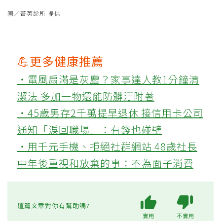
圖／菁英診所 提供
💪更多健康推薦
‧電風扇滿是灰塵？家事達人教1分鐘清
潔法 多加一物還能防髒汙附著
‧45歲男存2千萬提早退休 接信用卡公司
通知「淚回職場」：有錢也碰壁
‧用千元手機、拒絕社群網站 48歲社長
中年後重視和放棄的事：不為面子消費
這篇文章對你有幫助嗎?
實用
不實用