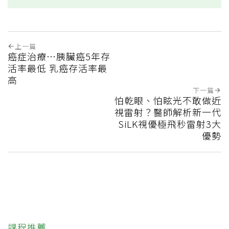
上一篇
癌症治療…胰臟癌5年存
活率最低 乳癌存活率最
高
下一篇
怕乾眼、怕眩光不敢做近
視雷射？醫師解析新一代
SiLK視優極飛秒雷射3大
優勢
課程推薦