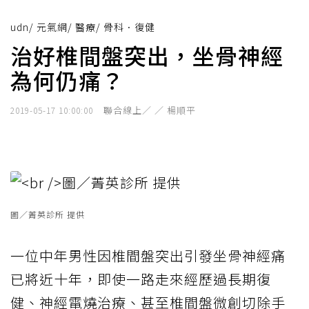
udn
/
元氣網
/
醫療
/
骨科．復健
治好椎間盤突出，坐骨神經
為何仍痛？
聯合線上／ ／ 楊順平
2019-05-17 10:00:00
圖／菁英診所 提供
一位中年男性因椎間盤突出引發坐骨神經痛
已將近十年，即使一路走來經歷過長期復
健、神經電燒治療、甚至椎間盤微創切除手