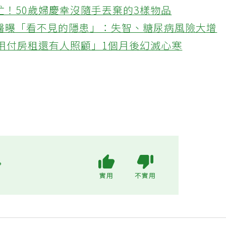
忙！50歲婦慶幸沒隨手丟棄的3樣物品
醫曝「看不見的隱患」：失智、糖尿病風險大增
不用付房租還有人照顧」1個月後幻滅心寒
?
實用
不實用