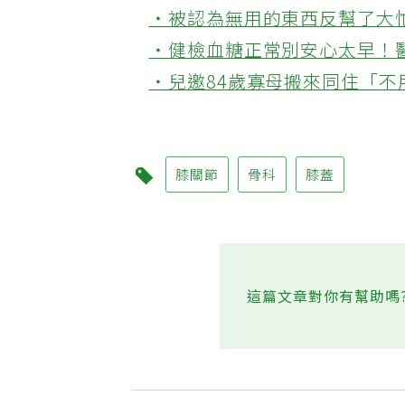
‧被認為無用的東西反幫了大
‧健檢血糖正常別安心太早！
‧兒邀84歲寡母搬來同住「
膝關節
骨科
膝蓋
這篇文章對你有幫助嗎