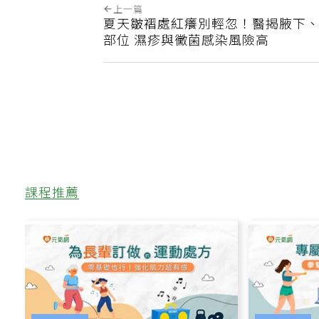
上一篇
夏天皺褶處紅癢別輕忽！醫揭腋下、
部位 濕疹與黴菌感染風險高
課程推薦