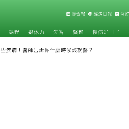
聯合報
經濟日報
河
課程
退休力
失智
醫聲
慢病好日子
這些疾病！醫師告訴你什麼時候該就醫？