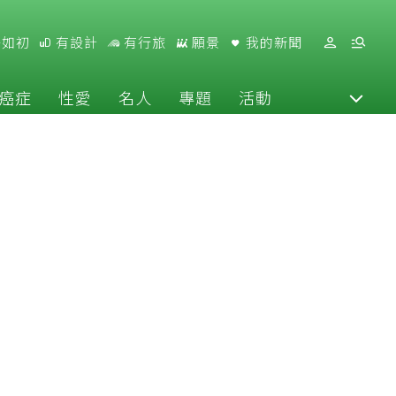
好如初
有設計
有行旅
願景
我的新聞
癌症
性愛
名人
專題
活動