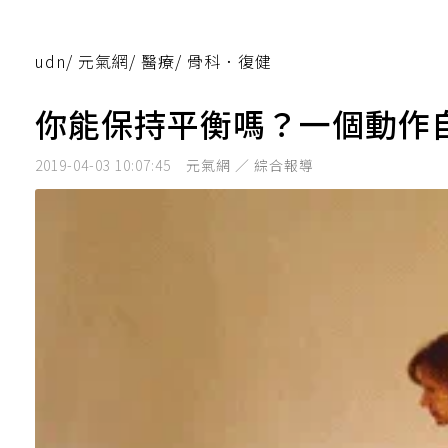
udn
/
元氣網
/
醫療
/
骨科．復健
你能保持平衡嗎？一個動作
2019-04-03 10:07:45
元氣網 ／ 綜合報導