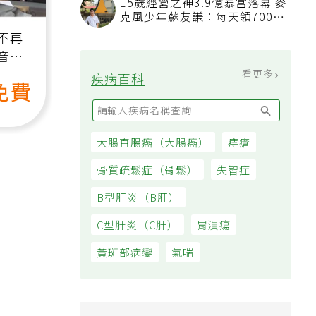
15歲經營之神3.9億暴富落幕 麥
克風少年蘇友謙：每天領700元
過日子
不再
音
看更多
疾病百科
免費
大腸直腸癌（大腸癌）
痔瘡
骨質疏鬆症（骨鬆）
失智症
B型肝炎（B肝）
C型肝炎（C肝）
胃潰瘍
黃斑部病變
氣喘