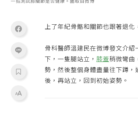
一招測試膝關節是否健康。圖取自微博
上了年紀骨骼和關節也跟著退化
骨科醫師溫建民在微博發文介紹
下，一隻腿站立，
膝蓋
稍微彎曲
勢，然後整個身體盡量往下蹲，
後，再站立，回到初始姿勢。