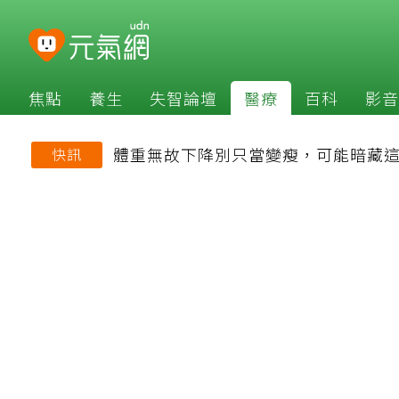
焦點
養生
失智論壇
醫療
百科
影音
體重無故下降別只當變瘦，可能暗藏
快訊