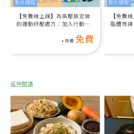
影片課程
影片課程
【免費線上課】為高壓族定做
【免費線
的運動紓壓處方：加入行動、
脂體育課
增肌、互動元素，0基礎也能
高壓族在
免費
做！
特價
延伸閱讀