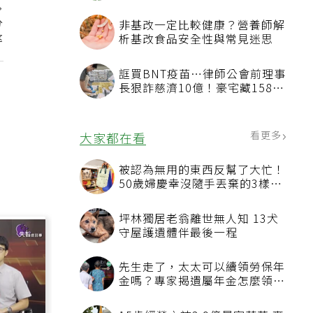
分
非基改一定比較健康？營養師解
率
析基改食品安全性與常見迷思
誆買BNT疫苗…律師公會前理事
長狠詐慈濟10億！豪宅藏158公
斤黃金
看更多
大家都在看
被認為無用的東西反幫了大忙！
50歲婦慶幸沒隨手丟棄的3樣物
品
坪林獨居老翁離世無人知 13犬
守屋護遺體伴最後一程
先生走了，太太可以續領勞保年
金嗎？專家揭遺屬年金怎麼領，
看順位還要看資格