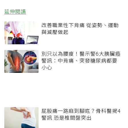
延伸閱讀
改善職業性下背痛 從姿勢、運動
與減壓做起
別只以為腰痠！醫示警6大胰臟癌
警訊：中背痛、突發糖尿病都要
小心
屁股痛一路麻到腳底？骨科醫揭4
警訊 恐是椎間盤突出