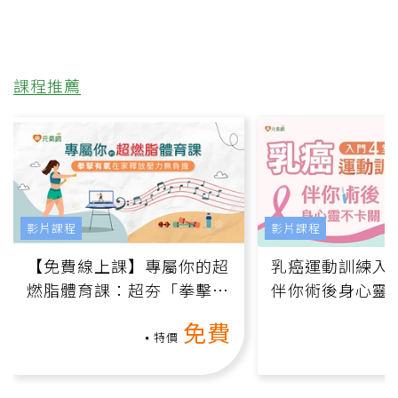
課程推薦
影片課程
影片課程
【免費線上課】專屬你的超
乳癌運動訓練入門
燃脂體育課：超夯「拳擊有
伴你術後身心靈
氧」高壓族在家釋放壓力無
上影音課）
免費
負擔
特價