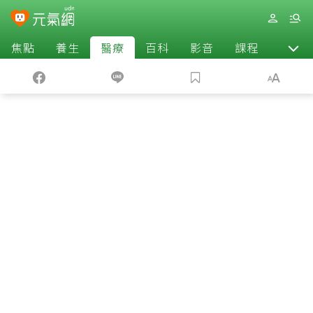
焦點
養生
醫療
百科
影音
課程
退休