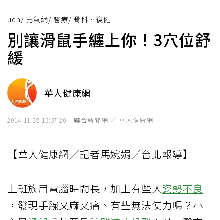
udn
/
元氣網
/
醫療
/
骨科．復健
別讓滑鼠手纏上你！3穴位舒
緩
華人健康網
聯合新聞網 ／ 華人健康網
2014-11-28 13:37:20
【華人健康網╱記者馬婉娟／台北報導】
上班族用電腦時間長，加上有些人
姿勢不良
，發現手腕又麻又痛、有些無法使力嗎？小