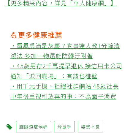
【更多精采內容，詳見「華人健康網」】
💪更多健康推薦
‧電風扇滿是灰塵？家事達人教1分鐘清
潔法 多加一物還能防髒汙附著
‧45歲男存2千萬提早退休 接信用卡公司
通知「淚回職場」：有錢也碰壁
‧用千元手機、拒絕社群網站 48歲社長
中年後重視和放棄的事：不為面子消費
腕隧道症候群
滑鼠手
姿勢不良