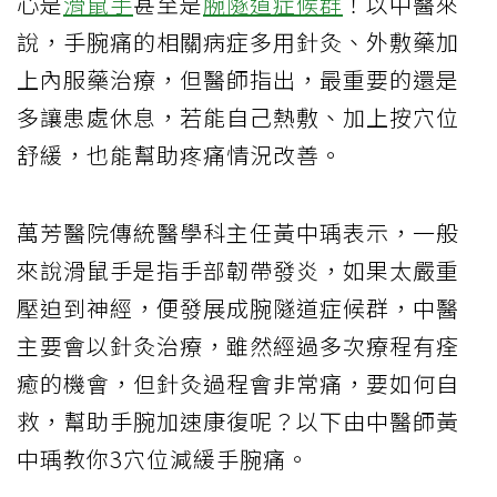
心是
滑鼠手
甚至是
腕隧道症候群
！以中醫來
說，手腕痛的相關病症多用針灸、外敷藥加
上內服藥治療，但醫師指出，最重要的還是
多讓患處休息，若能自己熱敷、加上按穴位
舒緩，也能幫助疼痛情況改善。
萬芳醫院傳統醫學科主任黃中瑀表示，一般
來說滑鼠手是指手部韌帶發炎，如果太嚴重
壓迫到神經，便發展成腕隧道症候群，中醫
主要會以針灸治療，雖然經過多次療程有痊
癒的機會，但針灸過程會非常痛，要如何自
救，幫助手腕加速康復呢？以下由中醫師黃
中瑀教你3穴位減緩手腕痛。