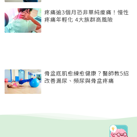
疼痛逾3個月恐非單純痠痛！慢性
疼痛年輕化 4大族群高風險
骨盆底肌愈練愈健康？醫師教5招
改善漏尿、頻尿與骨盆疼痛