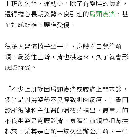
上班族久坐、運動少，除了有變胖的隱憂，
還得擔心長期姿勢不良引起的
肩頸痠痛
，甚
至造成頸椎、腰椎受傷。
很多人習慣椅子坐一半，身體不自覺往前
傾、肩膀往上聳，背也拱起來，久了就會形
成駝背姿。
「不少上班族因肩頸痠痛或腰痛上門求診，
多半是因為姿勢不良導致肌肉痠痛。」書田
診所復健科主任醫師潘筱萍指出，最常見的
不良坐姿是彎腰駝背、身體往前傾並把背拱
起來，尤其是白領一族久坐辦公桌前，一忙