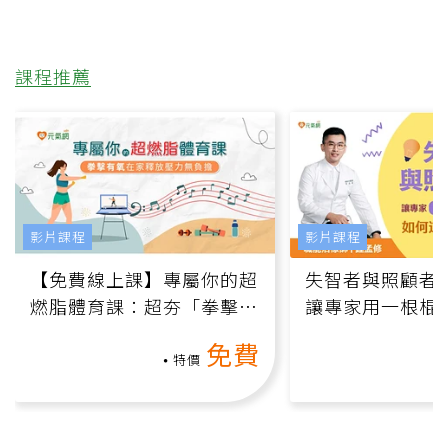
課程推薦
影片課程
影片課程
【免費線上課】專屬你的超
失智者與照顧者
燃脂體育課：超夯「拳擊有
讓專家用一根棍
氧」高壓族在家釋放壓力無
何逆轉退化大腦
免費
負擔
課）
特價