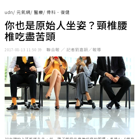
udn
/
元氣網
/
醫療
/
骨科．復健
你也是原始人坐姿？頸椎腰
椎吃盡苦頭
聯合報 ／ 記者劉嘉韻／報導
2017-08-13 11:50:39
30出頭的上班族張先生，前一陣子飽受坐骨神經痛的困擾，長達4、5個月