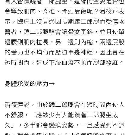
有人習慣蹺著二郎腿坐，這樣的坐姿是否也
會導致肌肉、脊椎、骨頭受傷呢？潘筱萍表
示，臨床上沒見過因長期蹺二郎腿而受傷求
醫者，蹺二郎腿雖會讓骨盆歪斜，並且使單
邊腰側肌肉拉長，另一邊則內縮，兩邊屁股
的受力也不均勻而壓迫單邊神經，因此會在
短時間內，造成下肢血流不順而腿部發麻。
身體承受的壓力→
潘筱萍說，由於蹺二郎腿會在短時間內使人
不舒服，「應該少有人能蹺著二郎腿坐太
久」，多半都會變換姿勢，一旦感受到不舒