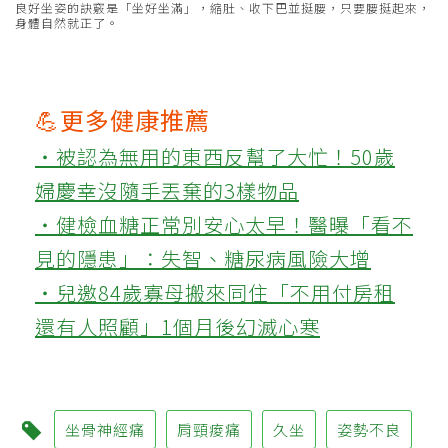
良好坐姿的訣竅是「坐好坐滿」，縮肚、收下巴並挺腰，只要腰挺起來，
身體自然就正了。
💪更多健康推薦
‧被認為無用的東西反幫了大忙！50歲
婦慶幸沒隨手丟棄的3樣物品
‧健檢血糖正常別安心太早！醫曝「看不
見的隱患」：失智、糖尿病風險大增
‧兒邀84歲寡母搬來同住「不用付房租
還有人照顧」1個月後幻滅心寒
坐骨神經痛
肩頸痠痛
久坐
姿勢不良