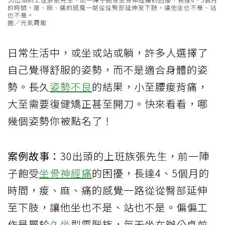
的時間，痠、麻、痛的感覺一路從從臀部延伸至下肢，讓他坐也不是、站
也不是。
圖／元氣周報
日常生活中，或坐或站或躺，許多人選擇了
自己覺得舒服的姿勢，而不是適合身體的姿
勢。長久
姿勢不良
的結果，小至腰痠背痛，
大至需要復健矯正甚至開刀。快來看看，哪
幾個姿勢你被點名了！
案例故事：
30出頭的上班族張先生，前一陣
子飽受
坐骨神經痛
的困擾，長達4、5個月的
時間，痠、麻、痛的感覺一路從從臀部延伸
至下肢，讓他坐也不是、站也不是。偏偏工
作是屬於
久坐
型電腦族，每天坐在辦公桌前