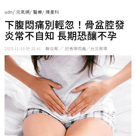
udn
/
元氣網
/
醫療
/
婦產科
下腹悶痛別輕忽！骨盆腔發
炎常不自知 長期恐釀不孕
聯合報 ／ 記者陳雨鑫／台北報導
2025-11-10 09:18:41