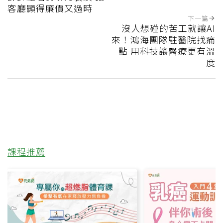
客廳顯得廉價又過時
下一篇
沒人想碰的苦工就讓AI
來！鴻海團隊駐醫院找痛
點 用科技讓醫療更有溫
度
課程推薦