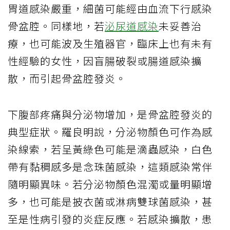
胃道感染嚴重，細菌可能經由血流下行感染
骨盆腔。同樣地，若
泌尿道感染
未妥善治
療，也可能波及生殖器官，臨床上也有未有
性經驗的女性，因盲腸破裂或腸道感染擴
散，而引起骨盆腔發炎。
下腹部疼痛與分泌物增加，是骨盆腔發炎的
典型症狀。羅良明說，分泌物顏色可作為感
染線索，若呈黃綠色可能是滴蟲感染，白色
帶有黏稠感多是念珠菌感染，這類感染常伴
隨明顯異味。若分泌物顏色混濁或量明顯增
多，也可能是披衣菌或淋病雙球菌感染，甚
至是性病引發的炎症反應。若感染擴散，患