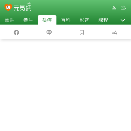
焦點
養生
醫療
百科
影音
課程
退休