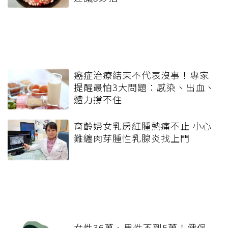
癌症治療結束不代表沒事！專家
提醒最怕3大問題：感染、出血、
體力撐不住
育齡婦女乳房紅腫熱痛不止 小心
難纏肉芽腫性乳腺炎找上門
女性36萬、男性不到5萬！健保