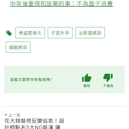
中年後重視和放棄的事：不為面子消費
骨盆腔發炎
子宮外孕
泌尿道感染
細菌感染
這篇文章對你有幫助嗎?
實用
不實用
上一篇
花大錢裝修反變俗氣！設
計師點名5大NG裝潢 讓