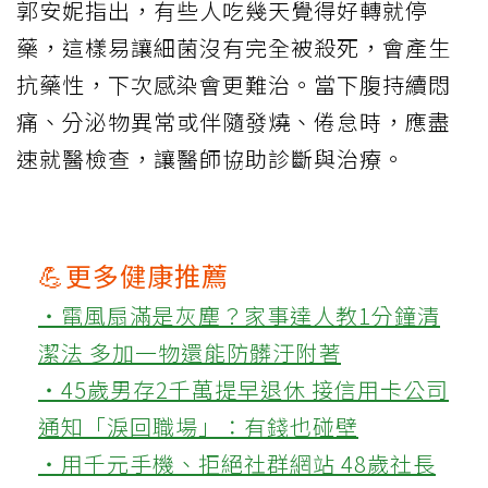
郭安妮指出，有些人吃幾天覺得好轉就停
藥，這樣易讓細菌沒有完全被殺死，會產生
抗藥性，下次感染會更難治。當下腹持續悶
痛、分泌物異常或伴隨發燒、倦怠時，應盡
速就醫檢查，讓醫師協助診斷與治療。
💪更多健康推薦
‧電風扇滿是灰塵？家事達人教1分鐘清
潔法 多加一物還能防髒汙附著
‧45歲男存2千萬提早退休 接信用卡公司
通知「淚回職場」：有錢也碰壁
‧用千元手機、拒絕社群網站 48歲社長