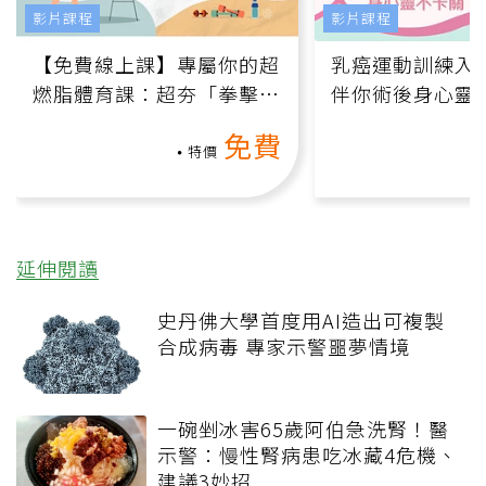
影片課程
影片課程
【免費線上課】專屬你的超
乳癌運動訓練入門
燃脂體育課：超夯「拳擊有
伴你術後身心靈
氧」高壓族在家釋放壓力無
上影音課）
免費
負擔
特價
延伸閱讀
史丹佛大學首度用AI造出可複製
合成病毒 專家示警噩夢情境
一碗剉冰害65歲阿伯急洗腎！醫
示警：慢性腎病患吃冰藏4危機、
建議3妙招