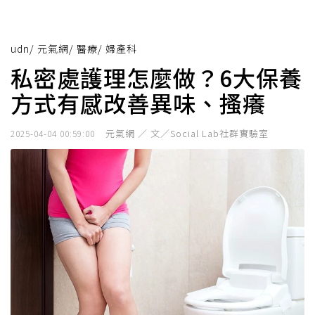
udn
/
元氣網
/
醫療
/
婦產科
私密處護理怎麼做？6大保養
方式有感改善異味、搔癢
元氣網 ／ 文／Social Lab社群實驗室
2025-04-04 00:59:00