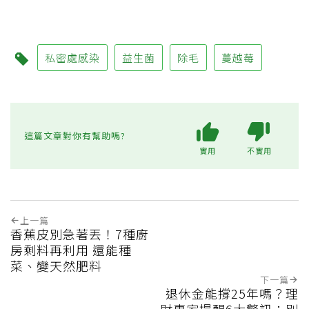
私密處感染
益生菌
除毛
蔓越莓
這篇文章對你有幫助嗎?
實用
不實用
上一篇
香蕉皮別急著丟！7種廚
房剩料再利用 還能種
菜、變天然肥料
下一篇
退休金能撐25年嗎？理
財專家提醒6大警訊：別