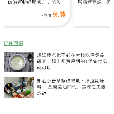
做的運動紓壓處方：加入行
燃脂體育課：超
動、增肌、互動元素，0基
氧」高壓族在家
免費
礎也能做！
負擔
特價
延伸閱讀
想延緩老化不必花大錢吃保健品
研究：超市都買得到的1便宜食品
就可以
知名康普茶竄改效期、摻逾期原
料 「金蘭醬油四代」鍾淳仁夫妻
遭訴