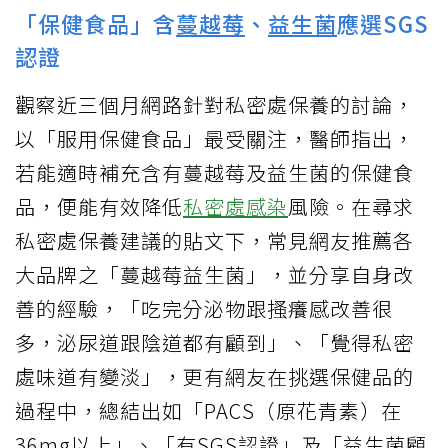
「保健食品」含
蔓越莓
、
益生菌
應選SGS
認證
觀察近三個月網路針對私密處保養的討論，
以「服用保健食品」最受關注，醫師指出，
若能適時補充含有蔓越莓及益生菌的保健食
品，便能有效降低
私密處感染
風險。在尋求
私密處保養建議的貼文下，常見網友推薦各
大品牌之「蔓越莓益生菌」，並分享自身改
善的經驗，「吃完分泌物跟搔癢感改善很
多，泌尿道跟陰道都有顧到」、「覺得私密
處味道有變淡」，更有網友在挑選保健品的
過程中，總結出如「PACS（原花青素）在
36mg以上」、「有SGS認證」及「益生菌顧