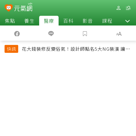
焦點
養生
醫療
百科
影音
課程
退休
花大錢裝修反變俗氣！設計師點名5大NG裝潢 讓客
快訊
廳顯得廉價又過時