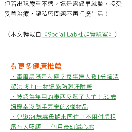
但若出現嚴重不適，還是需儘早就醫，接受
妥善治療，讓私密問題不再打擾生活！
（本文轉載自
《Social Lab社群實驗室》
）
💪更多健康推薦
‧電風扇滿是灰塵？家事達人教1分鐘清
潔法 多加一物還能防髒汙附著
‧被認為無用的東西反幫了大忙！50歲
婦慶幸沒隨手丟棄的3樣物品
‧兒邀84歲寡母搬來同住「不用付房租
還有人照顧」1個月後幻滅心寒