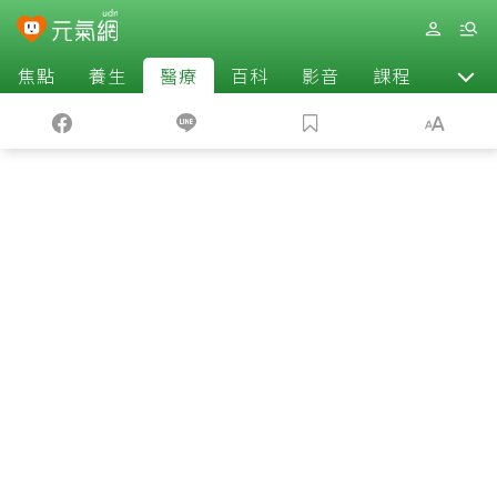
焦點
養生
醫療
百科
影音
課程
退休