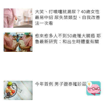
大笑、打噴嚏就漏尿？40歲女性
最易中招 尿失禁類型、自我改善
法一次看
愈來愈多人不到50歲罹大腸癌 耶
魯最新研究：和出生時體重有關
今年首例 男子遊泰確診茲卡