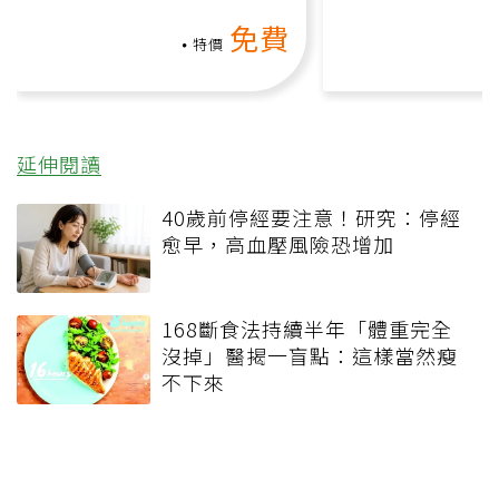
動、增肌、互動元素，0基
氧」高壓族在家
免費
礎也能做！
負擔
特價
延伸閱讀
40歲前停經要注意！研究：停經
愈早，高血壓風險恐增加
168斷食法持續半年「體重完全
沒掉」醫揭一盲點：這樣當然瘦
不下來