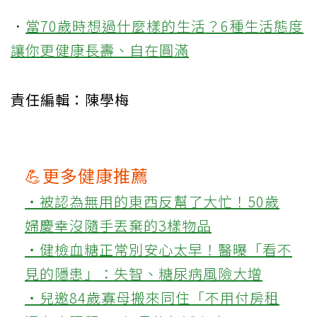
．
當70歲時想過什麼樣的生活？6種生活態度
讓你更健康長壽、自在圓滿
責任編輯：陳學梅
💪更多健康推薦
‧被認為無用的東西反幫了大忙！50歲
婦慶幸沒隨手丟棄的3樣物品
‧健檢血糖正常別安心太早！醫曝「看不
見的隱患」：失智、糖尿病風險大增
‧兒邀84歲寡母搬來同住「不用付房租