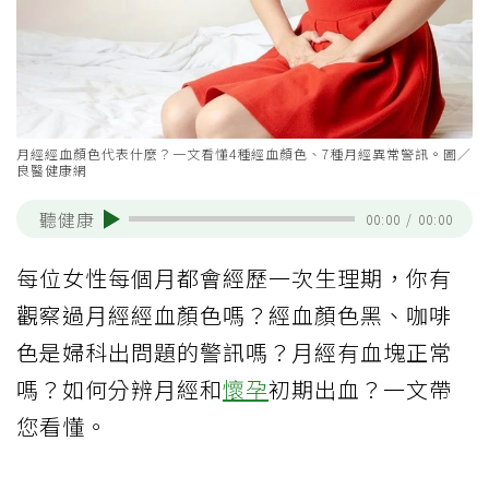
月經經血顏色代表什麼？一文看懂4種經血顏色、7種月經異常警訊。圖／
良醫健康網
聽健康
00:00
/
00:00
每位女性每個月都會經歷一次生理期，你有
觀察過月經經血顏色嗎？經血顏色黑、咖啡
色是婦科出問題的警訊嗎？月經有血塊正常
嗎？如何分辨月經和
懷孕
初期出血？一文帶
您看懂。