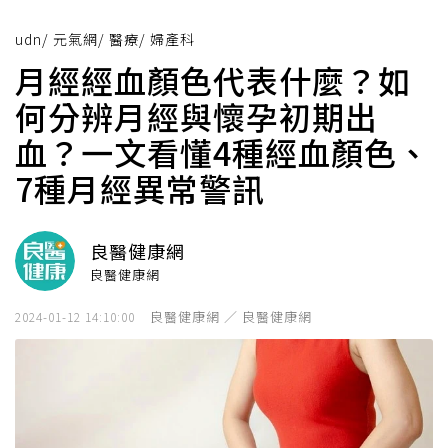
udn
/
元氣網
/
醫療
/
婦產科
月經經血顏色代表什麼？如
何分辨月經與懷孕初期出
血？一文看懂4種經血顏色、
7種月經異常警訊
良醫健康網
良醫健康網
良醫健康網 ／ 良醫健康網
2024-01-12 14:10:00