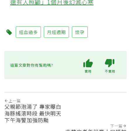
還有人照顧」1個月後幻滅心寒
經血過多
月經週期
懷孕
這篇文章對你有幫助嗎?
實用
不實用
上一篇
父親節泡湯了 專家曝白
海豚搖滾時段 最快明天
下午海警加強防颱
下一篇