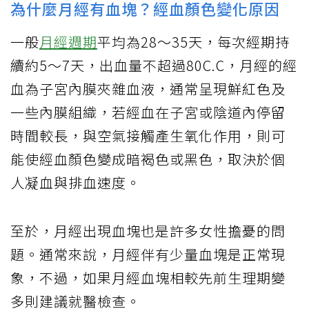
為什麼月經有血塊？經血顏色變化原因
一般
月經週期
平均為28～35天，每次經期持
續約5～7天，出血量不超過80C.C，月經的經
血為子宮內膜夾雜血液，通常呈現鮮紅色及
一些內膜組織，若經血在子宮或陰道內停留
時間較長，與空氣接觸產生氧化作用，則可
能使經血顏色變成暗褐色或黑色，取決於個
人凝血與排血速度。
至於，月經出現血塊也是許多女性擔憂的問
題。通常來說，月經伴有少量血塊是正常現
象，不過，如果月經血塊相較先前生理期變
多則建議就醫檢查。