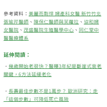
參考資料：
美麗而剽悍 婦產科女醫 新竹竹北
張瑜芹醫師
、
陳保仁醫師與芙蘿拉
、
協和婦
女醫院
、
茂盛醫院生殖醫學中心
、
同仁堂中
醫醫療體系
延伸閱讀：
．
幾歲開始老很快？醫曝3年紀是斷崖式衰老
關鍵，6方法延緩老化
．
長壽最佳步數不是1萬步？ 歐洲研究：走
「這個步數」可降低死亡風險