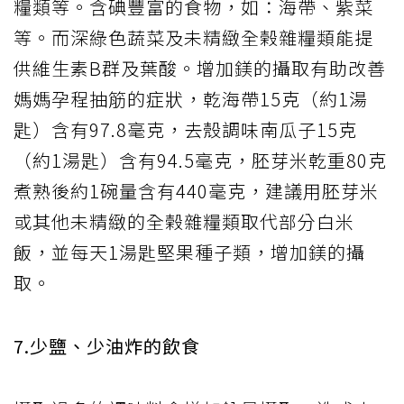
糧類等。含碘豐富的食物，如：海帶、紫菜
等。而深綠色蔬菜及未精緻全榖雜糧類能提
供維生素B群及葉酸。增加鎂的攝取有助改善
媽媽孕程抽筋的症狀，乾海帶15克（約1湯
匙）含有97.8毫克，去殼調味南瓜子15克
（約1湯匙）含有94.5毫克，胚芽米乾重80克
煮熟後約1碗量含有440毫克，建議用胚芽米
或其他未精緻的全榖雜糧類取代部分白米
飯，並每天1湯匙堅果種子類，增加鎂的攝
取。
7.少鹽、少油炸的飲食