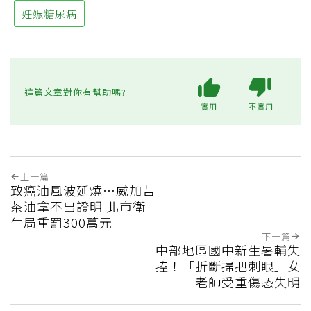
妊娠糖尿病
這篇文章對你有幫助嗎?
實用
不實用
上一篇
致癌油風波延燒…威加苦
茶油拿不出證明 北市衛
生局重罰300萬元
下一篇
中部地區國中新生暑輔失
控！「折斷掃把刺眼」女
老師受重傷恐失明