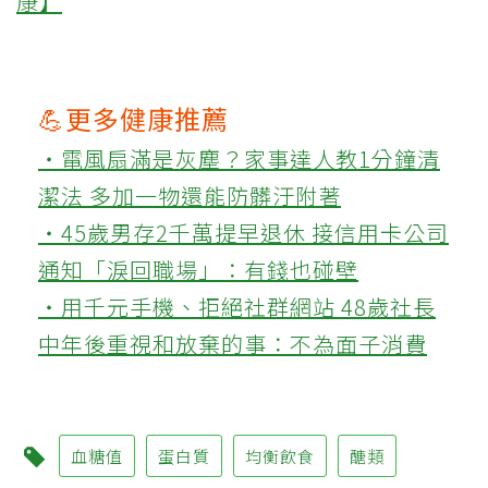
康】
💪更多健康推薦
‧電風扇滿是灰塵？家事達人教1分鐘清
潔法 多加一物還能防髒汙附著
‧45歲男存2千萬提早退休 接信用卡公司
通知「淚回職場」：有錢也碰壁
‧用千元手機、拒絕社群網站 48歲社長
中年後重視和放棄的事：不為面子消費
血糖值
蛋白質
均衡飲食
醣類