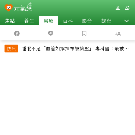
焦點
養生
醫療
百科
影音
課程
退休
睡眠不足「血管如擰抹布被擠壓」 專科醫：最被忽
快訊
略的抗老方法