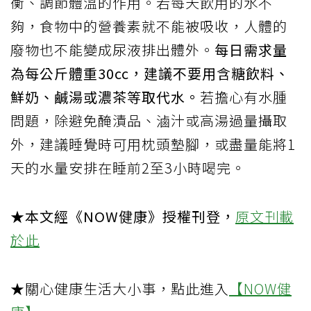
衡、調節體溫的作用。若每天飲用的水不
夠，食物中的營養素就不能被吸收，人體的
廢物也不能變成尿液排出體外。
每日需求量
為每公斤體重30cc，建議不要用含糖飲料、
鮮奶、鹹湯或濃茶等取代水。
若擔心有水腫
問題，除避免醃漬品、滷汁或高湯過量攝取
外，建議睡覺時可用枕頭墊腳，或盡量能將1
天的水量安排在睡前2至3小時喝完。
★本文經《NOW健康》授權刊登，
原文刊載
於此
★關心健康生活大小事，點此進入
【NOW健