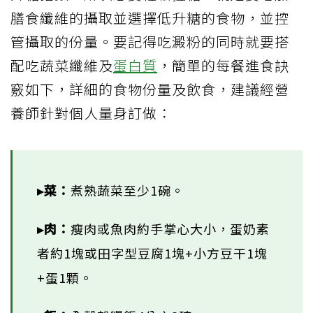
膳食纖維的攝取並選擇低升糖的食物，並控
管攝取的份量。要記得吃澱粉的同時就要搭
配吃蔬菜纖維及
蛋白質
，簡單的每餐進食訣
竅如下，詳細的食物份量及飲食，建議經營
養師針對個人量身訂做：
▸菜：
煮熟蔬菜至少1碗。
▸肉：
瘦肉或魚肉約手掌心大小，蛋奶素
者約1塊或田字型豆腐1塊+小方豆干1塊
+蛋1顆。