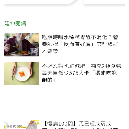
延伸閱讀
吃飯時喝水稀釋胃酸不消化？營
養師揭「反而有好處」某些族群
才要禁
不必忍餓也能減肥！補充2類食物
每天自然少575大卡「還能吃飽
飽的」
【慢病100問】我已經戒菸戒