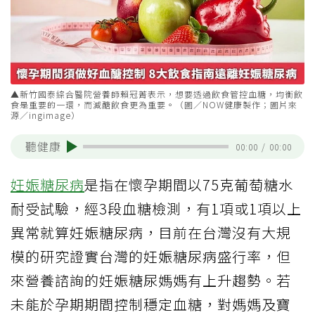
▲新竹國泰綜合醫院營養師賴冠菁表示，想要透過飲食管控血糖，均衡飲
食是重要的一環，而減醣飲食更為重要。（圖／NOW健康製作；圖片來
源／ingimage）
聽健康
00:00
/
00:00
妊娠糖尿病
是指在懷孕期間以75克葡萄糖水
耐受試驗，經3段血糖檢測，有1項或1項以上
異常就算妊娠糖尿病，目前在台灣沒有大規
模的研究證實台灣的妊娠糖尿病盛行率，但
來營養諮詢的妊娠糖尿媽媽有上升趨勢。若
未能於孕期期間控制穩定血糖，對媽媽及寶