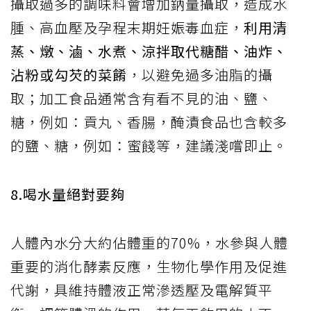
攝取過多的調味料會增加鈉量攝取，造成水
腫、高血壓及孕程末期妊娠毒血症，
利用清
蒸、燉、滷、水煮、涼拌取代糖醋、油炸、
沾粉或勾芡的菜餚
，以避免過多油脂的攝
取；加工食品通常含有看不見的油、鹽、
糖，例如：貢丸、香腸，醃漬食品也含較多
的鹽、糖，例如：蜜餞等，建議淺嚐即止。
8.喝水量絕對要夠
人體內水分大約佔體重的70%，水參與人體
重要的消化酵素反應，生物化學作用及促進
代謝，具維持體液正常滲透壓及電解質平