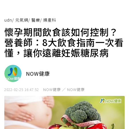
udn
/
元氣網
/
醫療
/
婦產科
懷孕期間飲食該如何控制？
營養師：8大飲食指南一次看
懂，讓你遠離妊娠糖尿病
NOW健康
NOW健康 ／ NOW健康
2022-02-25 16:47:52