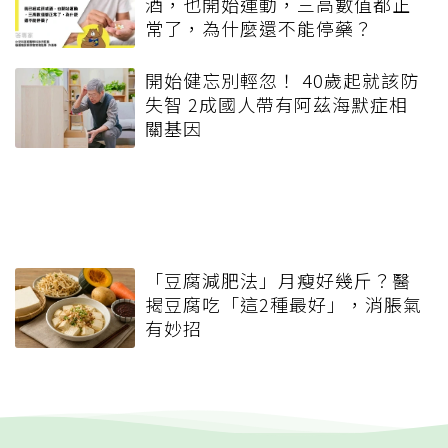
酒，也開始運動，三高數值都正
常了，為什麼還不能停藥？
開始健忘別輕忽！ 40歲起就該防
失智 2成國人帶有阿茲海默症相
關基因
「豆腐減肥法」月瘦好幾斤？醫
揭豆腐吃「這2種最好」，消脹氣
有妙招