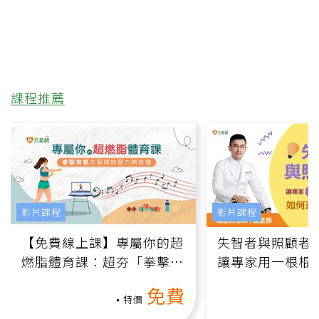
課程推薦
影片課程
影片課程
【免費線上課】專屬你的超
失智者與照顧者
燃脂體育課：超夯「拳擊有
讓專家用一根棍
氧」高壓族在家釋放壓力無
何逆轉退化大腦
免費
負擔
課）
特價