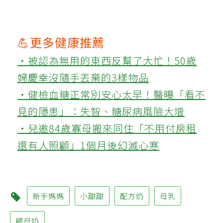
💪更多健康推薦
‧被認為無用的東西反幫了大忙！50歲
婦慶幸沒隨手丟棄的3樣物品
‧健檢血糖正常別安心太早！醫曝「看不
見的隱患」：失智、糖尿病風險大增
‧兒邀84歲寡母搬來同住「不用付房租
還有人照顧」1個月後幻滅心寒
新手媽媽
小甜甜
配方奶
母乳
餵母奶