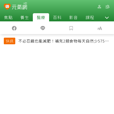
焦點
養生
醫療
百科
影音
課程
退休
不必忍餓也能減肥！補充2類食物每天自然少575大
快訊
卡「還能吃飽飽的」