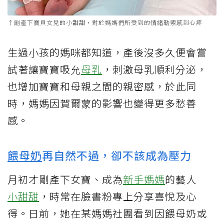
↑剛產下寶貝女兒的小甜甜，對於媽媽們所受到的情緒勒索感到心疼
生過小孩的媽咪都知道，產後沒多久便會嘗
試著讓寶寶吸允
母乳
，刺激母乳順利分泌，
也增加寶寶和母親之間的親密感，於此同
時，媽媽因賀爾蒙的影響也變得更多愁善
感。
餵母奶
再自然不過，卻不該成為壓力
月初才剛產下女寶、成為
新手媽媽
的藝人
小甜甜
，時常在臉書粉專上分享喜悅及心
得。日前，她在某媽媽社團看到因餵母奶或