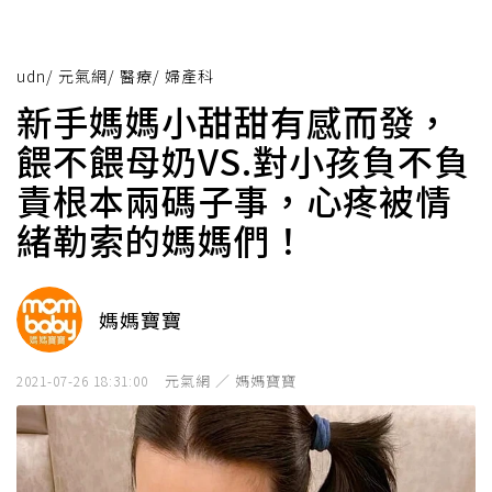
udn
/
元氣網
/
醫療
/
婦產科
新手媽媽小甜甜有感而發，
餵不餵母奶VS.對小孩負不負
責根本兩碼子事，心疼被情
緒勒索的媽媽們！
媽媽寶寶
元氣網 ／ 媽媽寶寶
2021-07-26 18:31:00