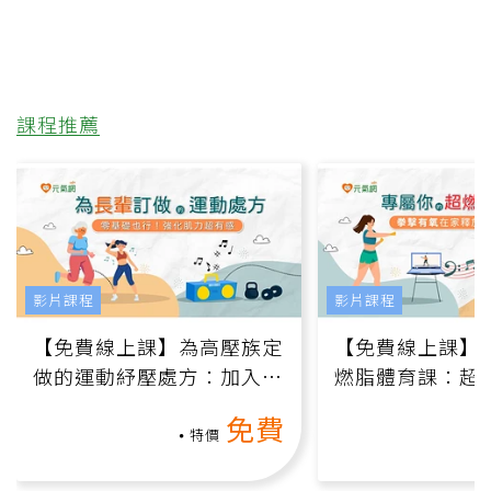
課程推薦
影片課程
影片課程
【免費線上課】為高壓族定
【免費線上課】
做的運動紓壓處方：加入行
燃脂體育課：超
動、增肌、互動元素，0基
氧」高壓族在家
免費
礎也能做！
負擔
特價