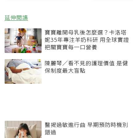
延伸閱讀
寶寶離開母乳後怎麼選？卡洛塔
妮35年專注羊奶科研 用全球實證
把關寶寶每一口營養
陳麗琴／看不見的護理價值 是健
保制度最大盲點
醫揭過敏進行曲 早期預防時機別
錯過