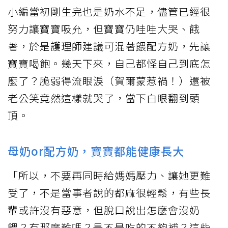
小編當初剛生完也是奶水不足，儘管已經很
努力讓寶寶吸允，但寶寶仍哇哇大哭、餓
著，於是護理師建議可混著餵配方奶，先讓
寶寶喝飽。幾天下來，自己都怪自己到底怎
麼了？脆弱得流眼淚（賀爾蒙惹禍！）還被
老公笑竟然這樣就哭了，當下白眼翻到頭
頂。
母奶or配方奶，寶寶都能健康長大
「所以，不要再同時給媽媽壓力、讓她更難
受了，不是當事者說的都麻很輕鬆，有些長
輩或許沒有惡意，但脫口說出怎麼會沒奶
餵？有那麼難嗎？是不是吃的不夠補？這些