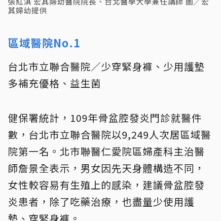
張紅淇 宏其婦幼醫院院長、台北醫學大學兼任講師 圖╱宏
其婦幼提供
區域醫院No.1
台北市立聯合醫院／少穿緊身褲、少用護墊
多補充優格、益生菌
健保署統計，109年骨盆腔發炎門診就醫件
數，台北市立聯合醫院以9,249人次居區域醫
院第一名。北市聯醫仁愛院區婦產科主治醫
師詹景全表示，男女因先天身體構造不同，
女性較容易有生殖上的感染，建議骨盆腔發
炎患者，除了吃藥治療，也盡量少使用護
墊、穿緊身褲。