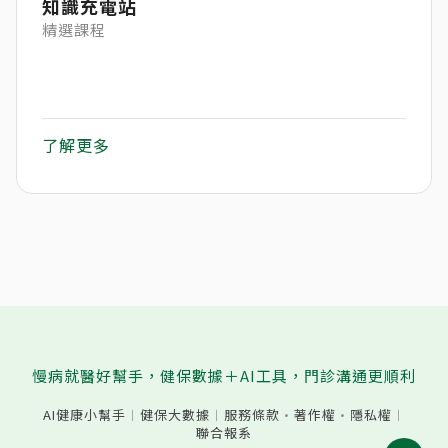
知識充電站
精選課程
了解更多
慢病就醫好幫手，健保數據＋AI工具，門診溝通更順利
AI健康小幫手
︱
健保大數據
︱
服務條款
·
著作權
·
隱私權
︱
聯合報系