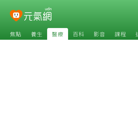
焦點
養生
醫療
百科
影音
課程