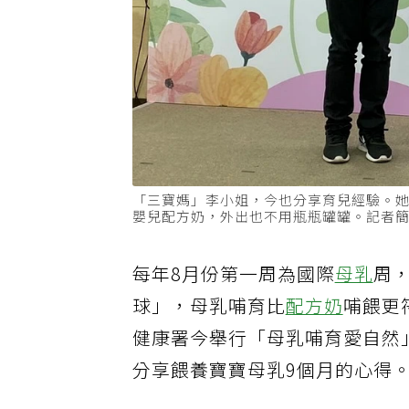
「三寶媽」李小姐，今也分享育兒經驗。她
嬰兒配方奶，外出也不用瓶瓶罐罐。記者
每年8月份第一周為國際
母乳
周
球」，母乳哺育比
配方奶
哺餵更
健康署今舉行「母乳哺育愛自然
分享餵養寶寶母乳9個月的心得