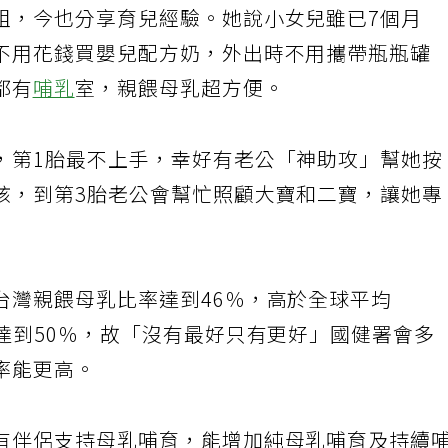
姐，今也分享育兒經驗。她說小女兒雖已7個月
不用花錢買嬰兒配方奶，外出時不用攜帶瓶瓶罐
都有
哺乳
室，親餵母乳超方便。
，第1胎最不上手，幸好有老公「神助攻」幫她按
孩，到第3胎老公會幫忙照顧大寶和二寶，讓她專
台灣親餵母乳比率達到46％，高於全球平均
達到50％，故「沒有最好只有更好」國健署會多
率能更高。