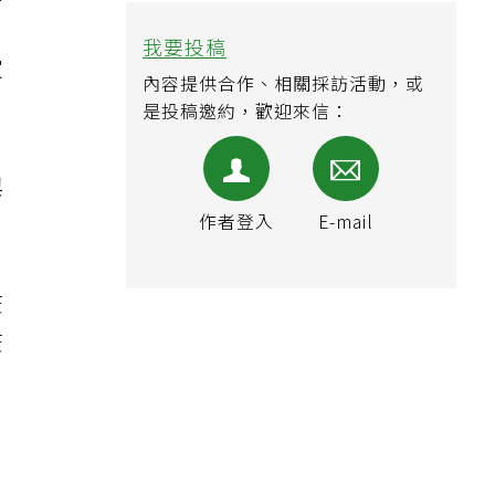
哺
家
與
疫
疫
及