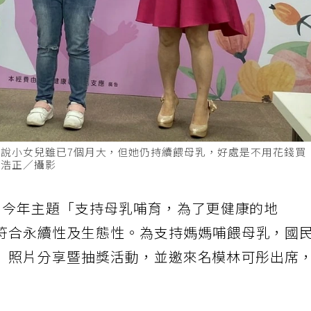
說小女兒雖已7個月大，但她仍持續餵母乳，好處是不用花錢買
簡浩正／攝影
，今年主題「支持母乳哺育，為了更健康的地
符合永續性及生態性。為支持媽媽哺餵母乳，國
」照片分享暨抽獎活動，並邀來名模林可彤出席
。