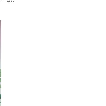
舉行「母乳