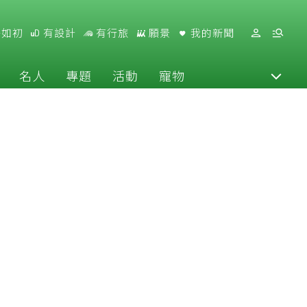
好如初
有設計
有行旅
願景
我的新聞
名人
專題
活動
寵物