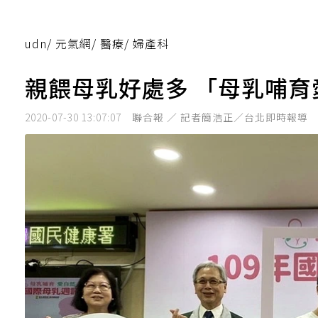
udn
/
元氣網
/
醫療
/
婦產科
親餵母乳好處多 「母乳哺
2020-07-30 13:07:07
聯合報 ／ 記者簡浩正／台北即時報導