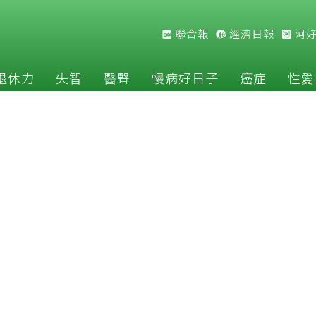
聯合報
經濟日報
河
退休力
失智
醫聲
慢病好日子
癌症
性愛