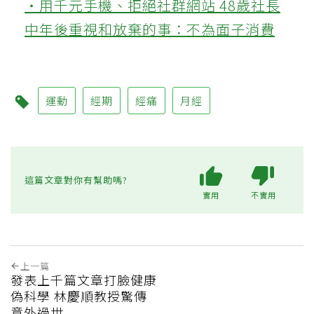
‧用千元手機、拒絕社群網站 48歲社長
中年後重視和放棄的事：不為面子消費
運動
經期
經痛
月經
這篇文章對你有幫助嗎?
實用
不實用
上一篇
發表上千篇文章打臉健康
偽科學 林慶順教授驚傳
意外過世