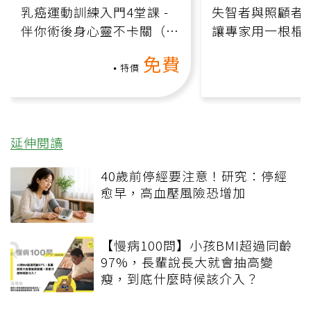
乳癌運動訓練入門4堂課 -
失智者與照顧者
伴你術後身心靈不卡關（線
讓專家用一根棍
上影音課）
何逆轉退化大腦
免費
課）
特價
延伸閱讀
40歲前停經要注意！研究：停經
愈早，高血壓風險恐增加
【慢病100問】小孩BMI超過同齡
97%，長輩說長大就會抽高變
瘦，到底什麼時候該介入？