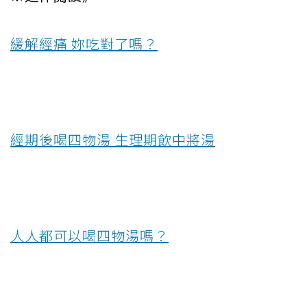
緩解經痛 妳吃對了嗎？
經期後喝四物湯 生理期飲中將湯
人人都可以喝四物湯嗎？