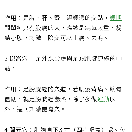
作用：是脾、肝、腎三經經過的交點，
經期
間單純只有腹痛的人，應該是寒氣太重、凝
結小腹，刺激三陰交可以止痛、去寒。
3 崑崙穴：
足外踝尖處與足跟肌腱連線的中
點。
作用：是膀胱經的穴道，若腰痠背痛、筋骨
僵硬，就是膀胱經鬱熱，除了多做
運動
以
外，還可刺激崑崙穴。
4 關元穴：
肚臍直下3 寸（四指幅寬）處。位