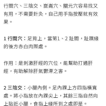
行間穴、三陰交、崑崙穴、關元穴容易找又
有用，不需要針灸，自己用手指按壓就有效
果。
1 行間穴：
足背上，當第1、2 趾間，趾蹼緣
的後方赤白肉際處。
作用：是刺激肝經的穴位，能幫助打通肝
經，有助解除肝氣鬱滯之害。
2 三陰交：
小腿內側。足內踝上方四指橫寬
處。將小指放在內踝尖上，其餘三指自然向
上貼近小腿，食指上緣所到之處即是。