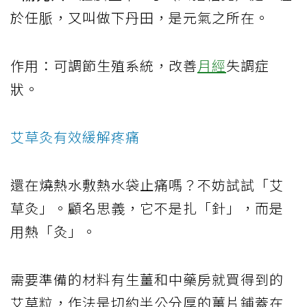
於任脈，又叫做下丹田，是元氣之所在。
作用：可調節生殖系統，改善
月經
失調症
狀。
艾草灸有效緩解疼痛
還在燒熱水敷熱水袋止痛嗎？不妨試試「艾
草灸」。顧名思義，它不是扎「針」，而是
用熱「灸」。
需要準備的材料有生薑和中藥房就買得到的
艾草粒，作法是切約半公分厚的薑片鋪蓋在