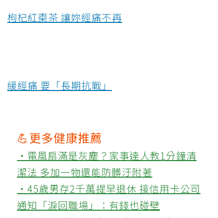
枸杞紅棗茶 讓妳經痛不再
緩經痛 要「長期抗戰」
💪更多健康推薦
‧電風扇滿是灰塵？家事達人教1分鐘清
潔法 多加一物還能防髒汙附著
‧45歲男存2千萬提早退休 接信用卡公司
通知「淚回職場」：有錢也碰壁