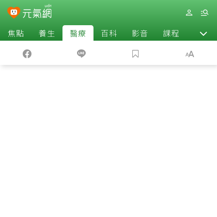
焦點
養生
醫療
百科
影音
課程
退休