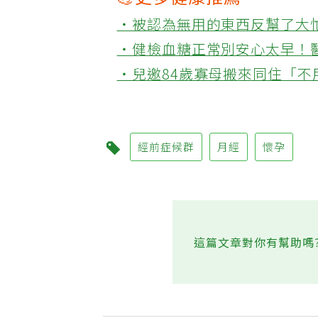
💪更多健康推薦
‧被認為無用的東西反幫了大
‧健檢血糖正常別安心太早！
‧兒邀84歲寡母搬來同住「
經前症候群
月經
懷孕
這篇文章對你有幫助嗎