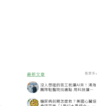
看更多
最新文章
沒人想碰的苦工就讓AI來！鴻海
團隊駐醫院找痛點 用科技讓醫
療更有溫度
糖尿病前期怎麼救？美國心臟協