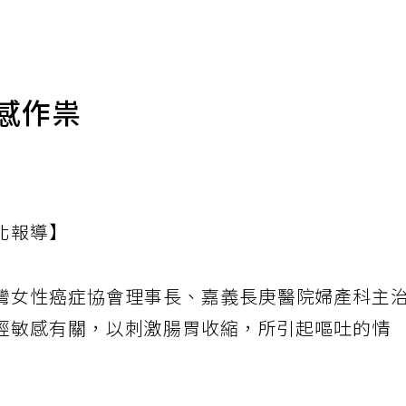
感作祟
北報導】
灣女性癌症協會理事長、嘉義長庚醫院婦產科主
經敏感有關，以刺激腸胃收縮，所引起嘔吐的情