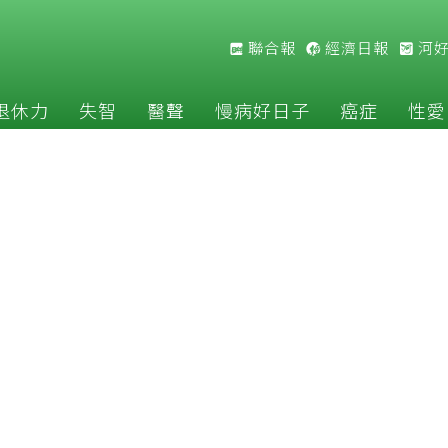
聯合報
經濟日報
河
退休力
失智
醫聲
慢病好日子
癌症
性愛