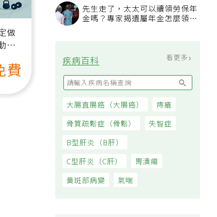
過日子
先生走了，太太可以續領勞保年
金嗎？專家揭遺屬年金怎麼領，
看順位還要看資格
定做
動、
也能
看更多
疾病百科
免費
大腸直腸癌（大腸癌）
痔瘡
骨質疏鬆症（骨鬆）
失智症
B型肝炎（B肝）
C型肝炎（C肝）
胃潰瘍
黃斑部病變
氣喘