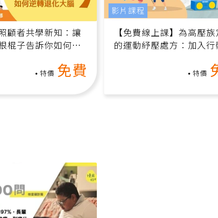
影片課程
照顧者共學新知：讓
【免費線上課】為高壓族
根棍子告訴你如何逆
的運動紓壓處方：加入行
腦（線上影音課）
增肌、互動元素，0基礎
免費
做！
特價
特價