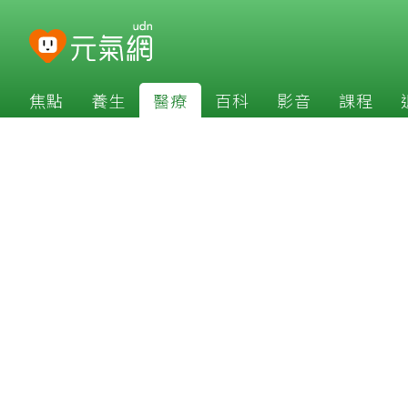
焦點
養生
醫療
百科
影音
課程