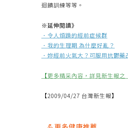
迴饋訓練等等。
※延伸閱讀》
．令人煩躁的經前症候群
．我的生理期 為什麼好亂？
．妳經前火氣大？可服用抗鬱藥
【更多精采內容，詳見新生報之
【2009/04/27 台灣新生報】