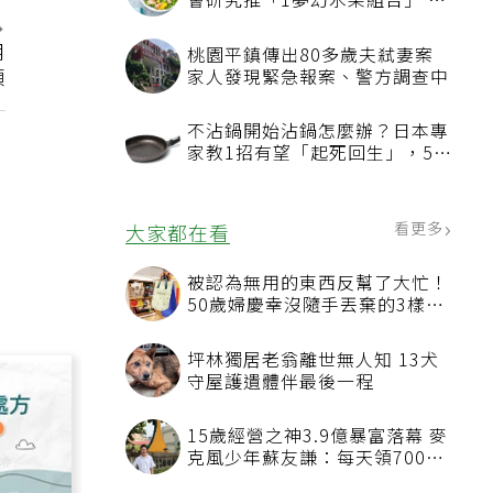
會研究推「1夢幻水果組合」 酪
梨加它改善血管功能
用
桃園平鎮傳出80多歲夫弒妻案
頭
家人發現緊急報案、警方調查中
不沾鍋開始沾鍋怎麼辦？日本專
家教1招有望「起死回生」，5情
況該換新
看更多
大家都在看
被認為無用的東西反幫了大忙！
50歲婦慶幸沒隨手丟棄的3樣物
品
坪林獨居老翁離世無人知 13犬
守屋護遺體伴最後一程
15歲經營之神3.9億暴富落幕 麥
克風少年蘇友謙：每天領700元