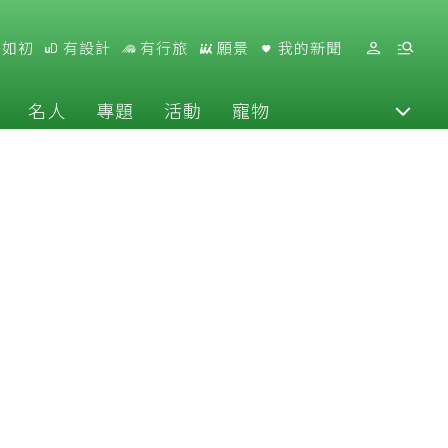
好如初
有設計
有行旅
願景
我的新聞
名人
專題
活動
寵物