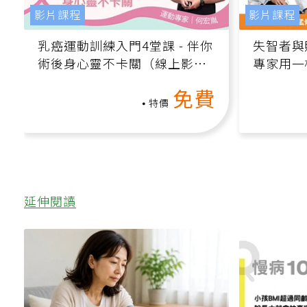
影片課程
影片課程
乳癌運動訓練入門4堂課 - 伴你
失智者與
術後身心靈不卡關（線上影音
專家用一
課）
轉退化大
免費
特價
延伸閱讀