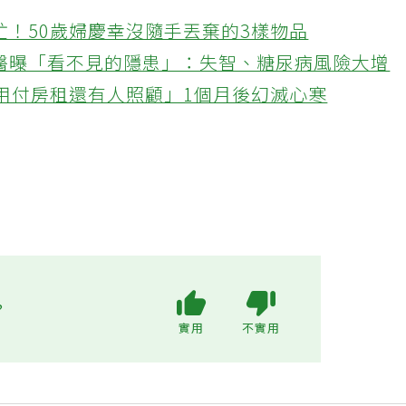
忙！50歲婦慶幸沒隨手丟棄的3樣物品
醫曝「看不見的隱患」：失智、糖尿病風險大增
不用付房租還有人照顧」1個月後幻滅心寒
?
實用
不實用