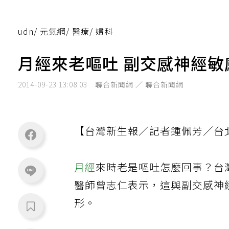
udn
/
元氣網
/
醫療
/
婦科
月經來老嘔吐 副交感神經敏
2014-09-23 13:08:03
聯合新聞網 ／ 聯合新聞網
【台灣新生報／記者鍾佩芳／台
月經
來時老是嘔吐怎麼回事？台
醫師曾志仁表示，這與副交感神
形。