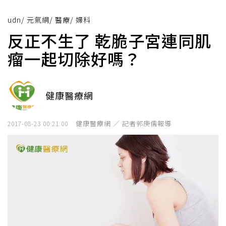
udn
/
元氣網
/
醫療
/
婦科
反正不生了 乾脆子宮連同肌
瘤一起切除好嗎？
健康醫療網
健康醫療網 ／ 記者郭庚儒報導
2017-08-23 00:21:00