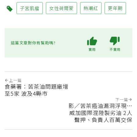
子宮肌瘤
女性荷爾蒙
熱潮紅
更年期
這篇文章對你有幫助嗎?
實用
不實用
上一篇
食藥署：苦茶油問題廠增
至5家 波及4縣市
下一篇
影／苦茶癌油漏洞浮現…
威加國際混陸製劣油 2人
聲押、負責人百萬交保