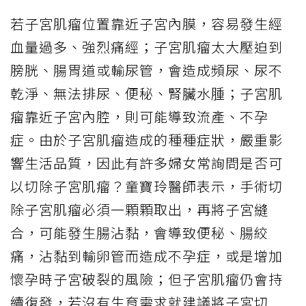
若子宮肌瘤位置靠近子宮內膜，容易發生經
血量過多、強烈痛經；子宮肌瘤太大壓迫到
膀胱、腸胃道或輸尿管，會造成頻尿、尿不
乾淨、無法排尿、便秘、腎臟水腫；子宮肌
瘤靠近子宮內腔，則可能導致流產、不孕
症。由於子宮肌瘤造成的種種症狀，嚴重影
響生活品質，因此有許多婦女常詢問是否可
以切除子宮肌瘤？童寶玲醫師表示，手術切
除子宮肌瘤必須一顆顆取出，再將子宮縫
合，可能發生腸沾黏，會導致便秘、腸絞
痛，沾黏到輸卵管而造成不孕症，或是增加
懷孕時子宮破裂的風險；但子宮肌瘤仍會持
續復發，若沒有生育需求就建議將子宮切