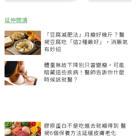
延伸閱讀
「豆腐減肥法」月瘦好幾斤？醫
揭豆腐吃「這2種最好」，消脹氣
有妙招
體重無故下降別只當變瘦，可能
暗藏這些疾病！醫師告訴你什麼
時候該就醫？
膠原蛋白不是吃進去就補得到 醫
揭6個保養方法延緩皮膚老化