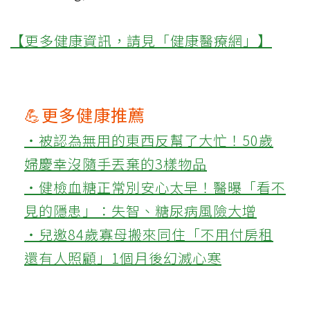
【更多健康資訊，請見「健康醫療網」】
💪更多健康推薦
‧被認為無用的東西反幫了大忙！50歲
婦慶幸沒隨手丟棄的3樣物品
‧健檢血糖正常別安心太早！醫曝「看不
見的隱患」：失智、糖尿病風險大增
‧兒邀84歲寡母搬來同住「不用付房租
還有人照顧」1個月後幻滅心寒