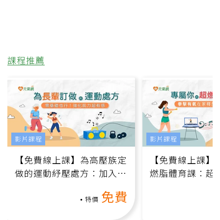
課程推薦
影片課程
影片課程
【免費線上課】為高壓族定
【免費線上課】
做的運動紓壓處方：加入行
燃脂體育課：超
動、增肌、互動元素，0基
氧」高壓族在家
免費
礎也能做！
負擔
特價