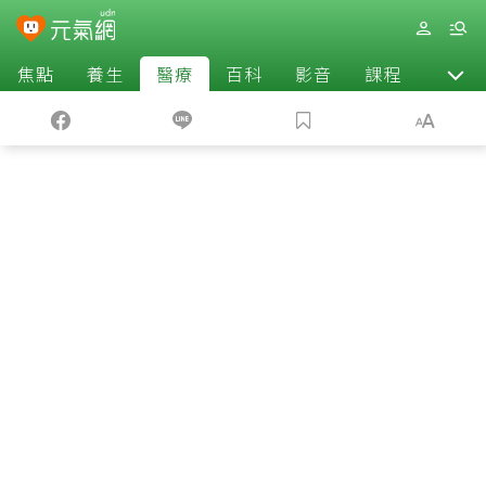
焦點
養生
醫療
百科
影音
課程
退休