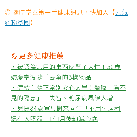
◎ 隨時掌握第一手健康訊息，快加入【
元氣
網粉絲團
】
💪更多健康推薦
‧被認為無用的東西反幫了大忙！50歲
婦慶幸沒隨手丟棄的3樣物品
‧健檢血糖正常別安心太早！醫曝「看不
見的隱患」：失智、糖尿病風險大增
‧兒邀84歲寡母搬來同住「不用付房租
還有人照顧」1個月後幻滅心寒