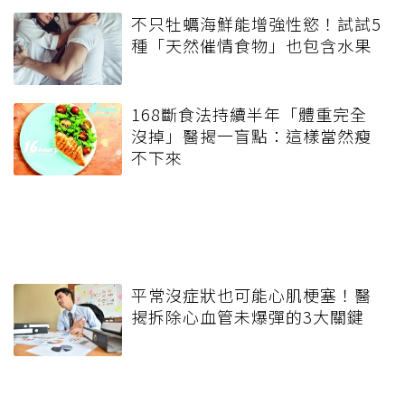
不只牡蠣海鮮能增強性慾！試試5
種「天然催情食物」也包含水果
168斷食法持續半年「體重完全
沒掉」醫揭一盲點：這樣當然瘦
不下來
平常沒症狀也可能心肌梗塞！醫
揭拆除心血管未爆彈的3大關鍵