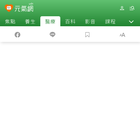
焦點
養生
醫療
百科
影音
課程
退休