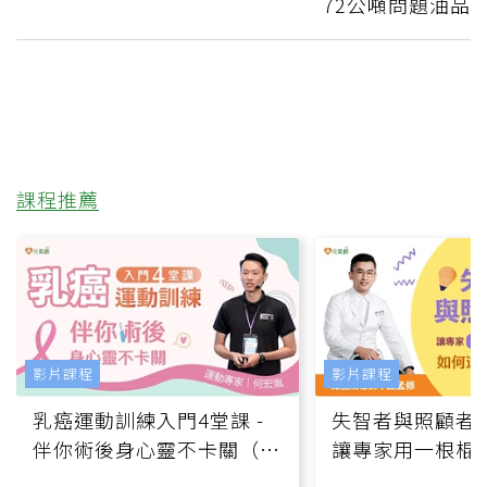
72公噸問題油品
課程推薦
影片課程
影片課程
乳癌運動訓練入門4堂課 -
失智者與照顧者
伴你術後身心靈不卡關（線
讓專家用一根棍
上影音課）
何逆轉退化大腦