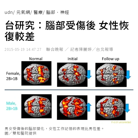
udn
/
元氣網
/
醫療
/
腦部．神經
台研究：腦部受傷後 女性恢
復較差
聯合晚報 ／ 記者陳麗婷／台北報導
2015-05-19 14:47:27
男女受傷後的腦部變化，女性工作記憶的表現比男性差。
圖／雙和醫院提供