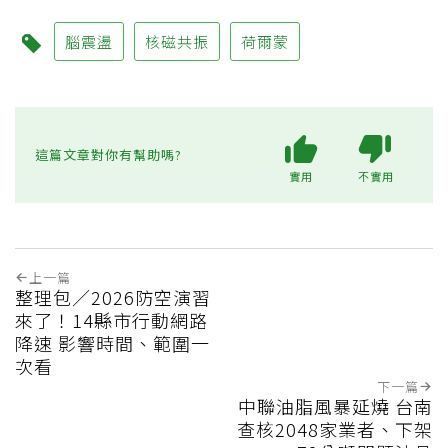
腦震盪
核磁共振
荷爾蒙
這篇文章對你有幫助嗎?
實用
不實用
上一篇
整理包／2026防空演習
來了！14縣市行動網路
降速 影響時間、範圍一
次看
下一篇
中聯油脂風暴延燒 台南
查核2048家業者、下架