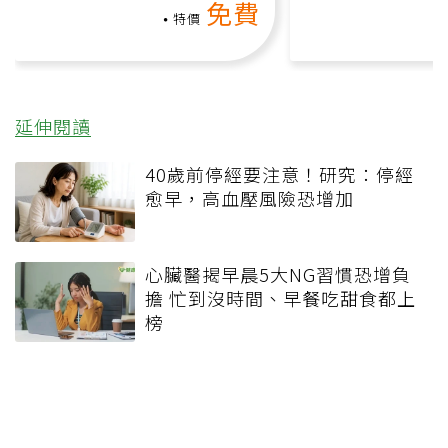
免費
課）
特價
延伸閱讀
40歲前停經要注意！研究：停經
愈早，高血壓風險恐增加
心臟醫揭早晨5大NG習慣恐增負
擔 忙到沒時間、早餐吃甜食都上
榜