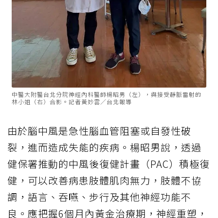
中醫大附醫台北分院神經內科醫師楊昭男（左），與接受靜脈雷射的
林小姐（右）合影。記者黃妙雲／台北報導
由於
腦中風
是急性
腦血管阻塞
或自發性破
裂，進而造成失能的疾病。楊昭男說，透過
健保署推動的中風後復健計畫（PAC）積極復
健，可以改善病患肢體肌肉無力，肢體不協
調，語言、吞嚥、步行及其他神經功能不
良。應把握6個月內黃金治療期，神經重塑，