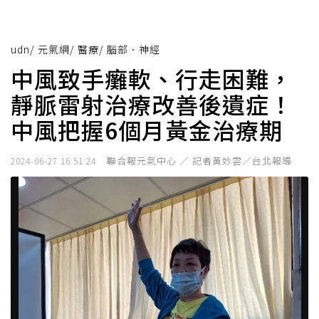
udn
/
元氣網
/
醫療
/
腦部．神經
中風致手癱軟、行走困難，
靜脈雷射治療改善後遺症！
中風把握6個月黃金治療期
聯合報元氣中心 ／ 記者黃妙雲／台北報導
2024-06-27 16:51:24