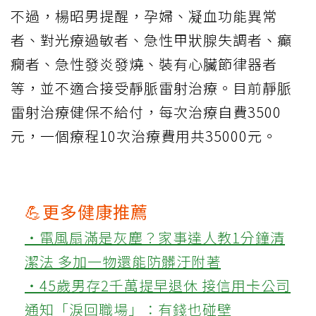
不過，楊昭男提醒，孕婦、凝血功能異常
者、對光療過敏者、急性甲狀腺失調者、癲
癇者、急性發炎發燒、裝有心臟節律器者
等，並不適合接受靜脈雷射治療。目前靜脈
雷射治療健保不給付，每次治療自費3500
元，一個療程10次治療費用共35000元。
💪更多健康推薦
‧電風扇滿是灰塵？家事達人教1分鐘清
潔法 多加一物還能防髒汙附著
‧45歲男存2千萬提早退休 接信用卡公司
通知「淚回職場」：有錢也碰壁