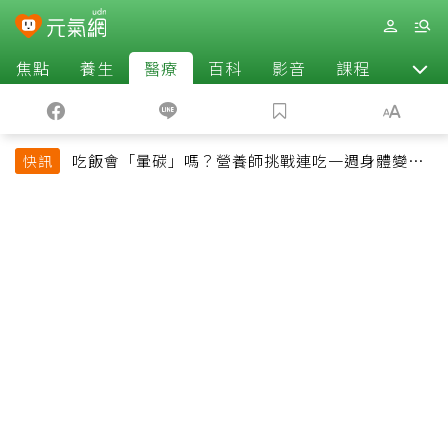
焦點
養生
醫療
百科
影音
課程
退休
吃飯會「暈碳」嗎？營養師挑戰連吃一週身體變化
快訊
揭控制血糖關鍵