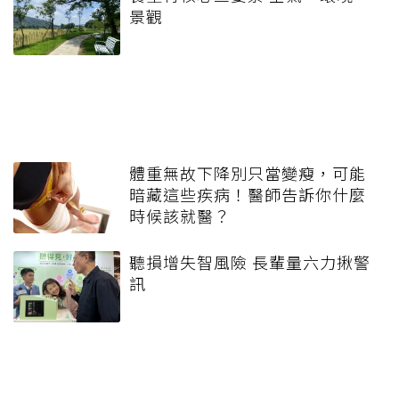
景觀
體重無故下降別只當變瘦，可能
暗藏這些疾病！醫師告訴你什麼
時候該就醫？
聽損增失智風險 長輩量六力揪警
訊