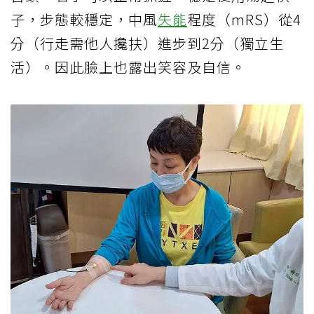
子，步態較穩定，中風
失能
程度（mRS）從4
分（行走需他人攙扶）進步到2分（獨立生
活）。因此臉上也露出笑容及自信。