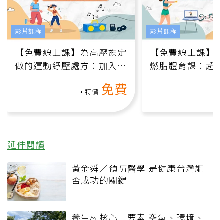
影片課程
影片課程
【免費線上課】為高壓族定
【免費線上課】
做的運動紓壓處方：加入行
燃脂體育課：超
動、增肌、互動元素，0基
氧」高壓族在家
免費
礎也能做！
負擔
特價
延伸閱讀
黃金舜／預防醫學 是健康台灣能
否成功的關鍵
養生村核心三要素 空氣、環境、