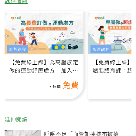
課程推薦
影片課程
影片課程
【免費線上課】為高壓族定
【免費線上課】
做的運動紓壓處方：加入行
燃脂體育課：超
動、增肌、互動元素，0基
氧」高壓族在家
免費
礎也能做！
負擔
特價
延伸閱讀
睡眠不足「血管如擰抹布被擠