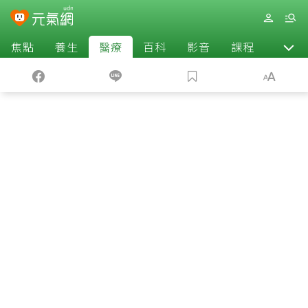
焦點
養生
醫療
百科
影音
課程
退休