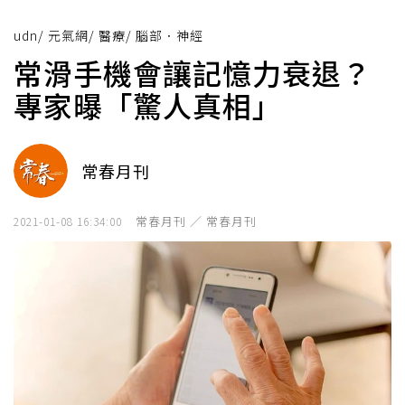
udn
/
元氣網
/
醫療
/
腦部．神經
常滑手機會讓記憶力衰退？
專家曝「驚人真相」
常春月刊
常春月刊 ／ 常春月刊
2021-01-08 16:34:00