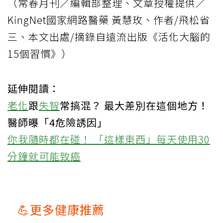
（常春月刊／編輯部整理、文章授權提供／
KingNet國家網路醫藥 黃慧玫、作者/飛松省
三、本文出處/摘錄自遠流出版《活化大腦的
15個習慣》）
延伸閱讀：
老化
跟
失智
常搞混？ 最大差別在這個地方！
醫師曝「4危險誘因」
你我隨時都在碰！ 「這樣東西」每天使用30
分鐘就可能致癌
💪更多健康推薦