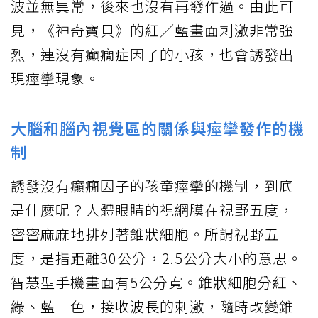
波並無異常，後來也沒有再發作過。由此可
見，《神奇寶貝》的紅／藍畫面刺激非常強
烈，連沒有癲癇症因子的小孩，也會誘發出
現痙攣現象。
大腦和腦內視覺區的關係與痙攣發作的機
制
誘發沒有癲癇因子的孩童痙攣的機制，到底
是什麼呢？人體眼睛的視網膜在視野五度，
密密麻麻地排列著錐狀細胞。所謂視野五
度，是指距離30公分，2.5公分大小的意思。
智慧型手機畫面有5公分寬。錐狀細胞分紅、
綠、藍三色，接收波長的刺激，隨時改變錐