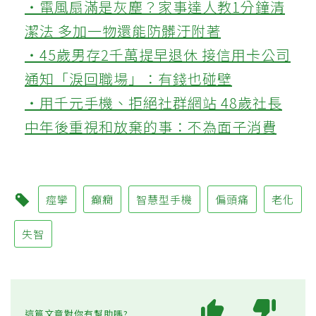
‧電風扇滿是灰塵？家事達人教1分鐘清
潔法 多加一物還能防髒汙附著
‧45歲男存2千萬提早退休 接信用卡公司
通知「淚回職場」：有錢也碰壁
‧用千元手機、拒絕社群網站 48歲社長
中年後重視和放棄的事：不為面子消費
痙攣
癲癇
智慧型手機
偏頭痛
老化
失智
這篇文章對你有幫助嗎?