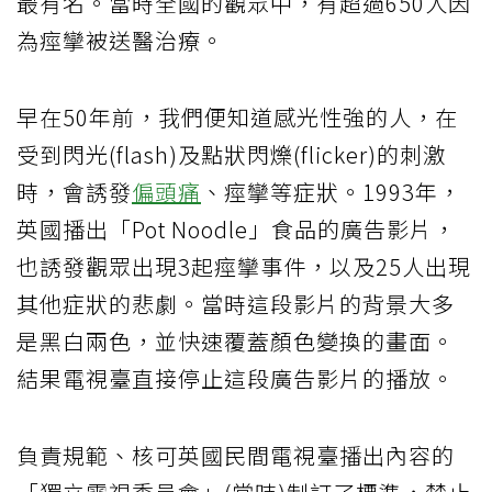
最有名。當時全國的觀眾中，有超過650人因
為痙攣被送醫治療。
早在50年前，我們便知道感光性強的人，在
受到閃光(flash)及點狀閃爍(flicker)的刺激
時，會誘發
偏頭痛
、痙攣等症狀。1993年，
英國播出「Pot Noodle」食品的廣告影片，
也誘發觀眾出現3起痙攣事件，以及25人出現
其他症狀的悲劇。當時這段影片的背景大多
是黑白兩色，並快速覆蓋顏色變換的畫面。
結果電視臺直接停止這段廣告影片的播放。
負責規範、核可英國民間電視臺播出內容的