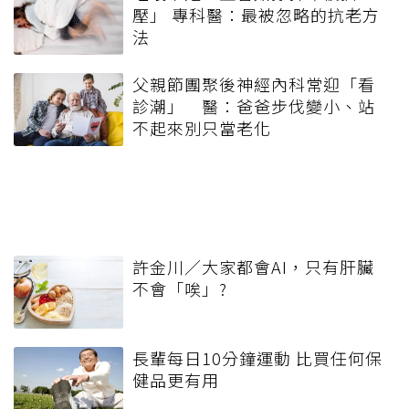
壓」 專科醫：最被忽略的抗老方
法
父親節團聚後神經內科常迎「看
診潮」 醫：爸爸步伐變小、站
不起來別只當老化
許金川／大家都會AI，只有肝臟
不會「唉」?
長輩每日10分鐘運動 比買任何保
健品更有用