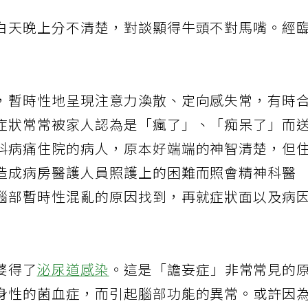
白天晚上分不清楚，對談顯得牛頭不對馬嘴。經
，暫時性地呈現注意力渙散、定向感失常，有時
症狀常常被家人認為是「瘋了」、「痴呆了」而
科病痛住院的病人，原本好端端的神智清楚，但
造成病房醫護人員照護上的困難而照會精神科醫
腦部暫時性混亂的原因找到，再就症狀面以及病
婆得了
泌尿道感染
。這是「譫妄症」非常常見的
身性的菌血症，而引起腦部功能的異常。或許因