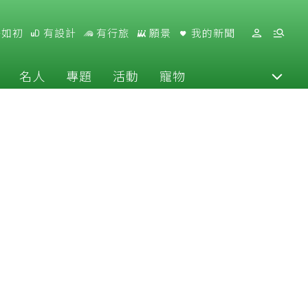
好如初
有設計
有行旅
願景
我的新聞
名人
專題
活動
寵物