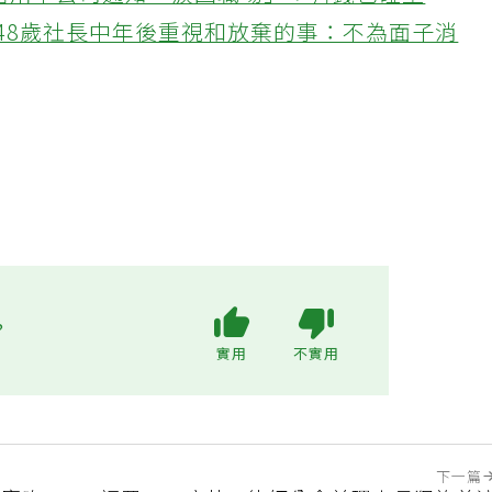
接信用卡公司通知「淚回職場」：有錢也碰壁
48歲社長中年後重視和放棄的事：不為面子消
?
實用
不實用