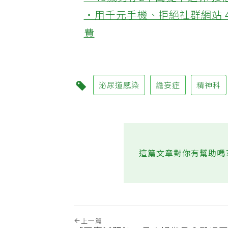
‧45歲男存2千萬提早退休 
‧用千元手機、拒絕社群網站 
費
泌尿道感染
譫妄症
精神科
這篇文章對你有幫助嗎