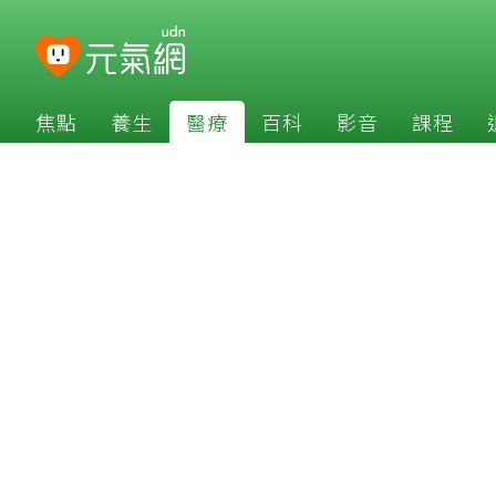
焦點
養生
醫療
百科
影音
課程