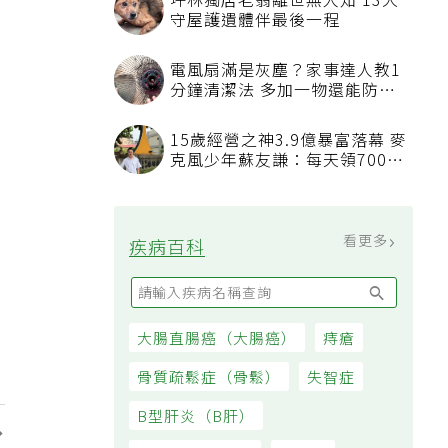
坪林獨居老翁離世無人知 13犬
守屋護遺體伴最後一程
電風扇滿是灰塵？家事達人教1
分鐘清潔法 多加一物還能防髒
汙附著
15歲經營之神3.9億暴富落幕 麥
克風少年蘇友謙：每天領700元
過日子
看更多
疾病百科
大腸直腸癌（大腸癌）
痔瘡
骨質疏鬆症（骨鬆）
失智症
B型肝炎（B肝）