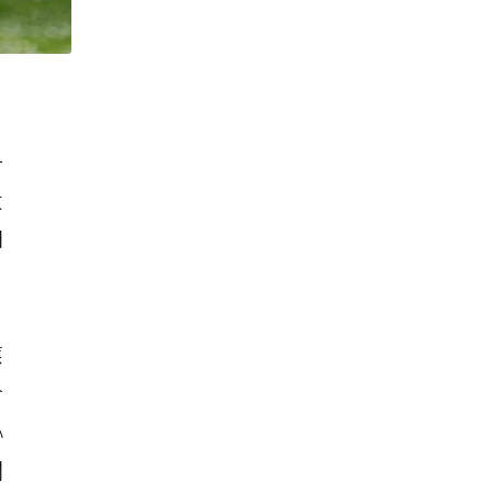
一
大
們
應
令
心
關