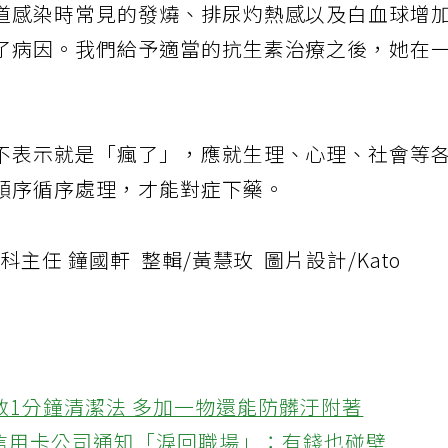
道感染時常見的發燒、排尿灼熱感以及白血球增
了病因。我們給予適當的抗生素治療之後，她在
不表示就是「瘋了」，應就生理、心理、社會等
順序循序處理，才能對症下藥。
主任 鐘國軒 整輯/黃慧玫 圖片設計/Kato
教1分鐘清潔法 多加一物還能防髒汙附著