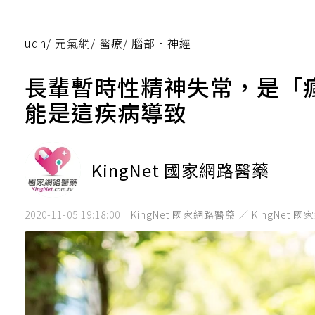
udn
/
元氣網
/
醫療
/
腦部．神經
長輩暫時性精神失常，是「
能是這疾病導致
KingNet 國家網路醫藥
2020-11-05 19:18:00
KingNet 國家網路醫藥 ／ KingNet 