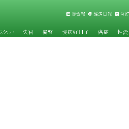
聯合報
經濟日報
河
退休力
失智
醫聲
慢病好日子
癌症
性愛