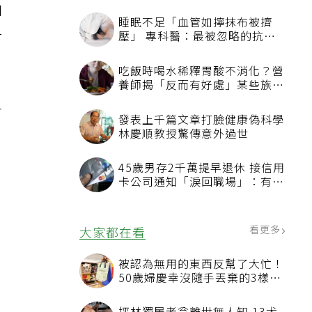
加
睡眠不足「血管如擰抹布被擠
一
壓」 專科醫：最被忽略的抗老
方法
吃飯時喝水稀釋胃酸不消化？營
養師揭「反而有好處」某些族群
才要禁
各
發表上千篇文章打臉健康偽科學
林慶順教授驚傳意外過世
45歲男存2千萬提早退休 接信用
卡公司通知「淚回職場」：有錢
也碰壁
看更多
大家都在看
被認為無用的東西反幫了大忙！
50歲婦慶幸沒隨手丟棄的3樣物
品