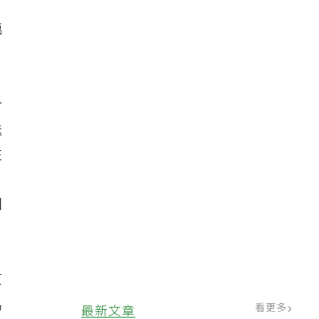
臨
合
送
住
因
原
為
看更多
最新文章