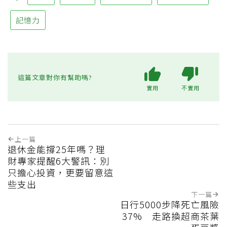
記憶力
這篇文章對你有幫助嗎?
實用
不實用
上一篇
退休金能撐25年嗎？理
財專家提醒6大警訊：別
只擔心投資，更要留意這
些支出
下一篇
日行5000步降死亡風險
37% 走路換超商茶葉