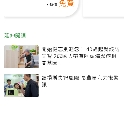
免費
負擔
特價
延伸閱讀
開始健忘別輕忽！ 40歲起就該防
失智 2成國人帶有阿茲海默症相
關基因
聽損增失智風險 長輩量六力揪警
訊