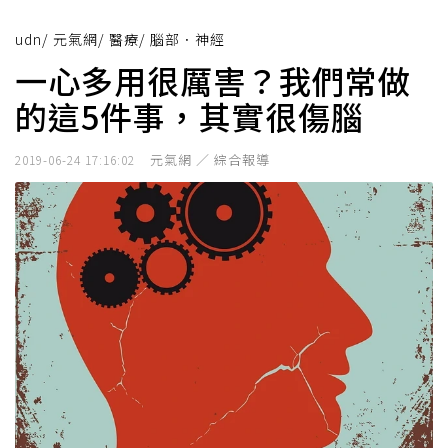
udn
/
元氣網
/
醫療
/
腦部．神經
一心多用很厲害？我們常做
的這5件事，其實很傷腦
元氣網 ／ 綜合報導
2019-06-24 17:16:02