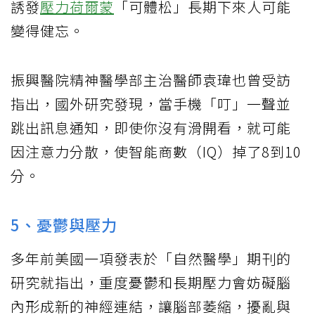
誘發
壓力荷爾蒙
「可體松」長期下來人可能
變得健忘。
振興醫院精神醫學部主治醫師袁瑋也曾受訪
指出，國外研究發現，當手機「叮」一聲並
跳出訊息通知，即使你沒有滑開看，就可能
因注意力分散，使智能商數（IQ）掉了8到10
分。
5、憂鬱與壓力
多年前美國一項發表於「自然醫學」期刊的
研究就指出，重度憂鬱和長期壓力會妨礙腦
內形成新的神經連結，讓腦部萎縮，擾亂與