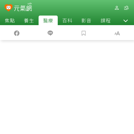
焦點
養生
醫療
百科
影音
課程
退休