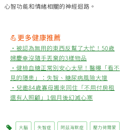
心智功能和情緒相關的神經迴路。
💪更多健康推薦
‧被認為無用的東西反幫了大忙！50歲
婦慶幸沒隨手丟棄的3樣物品
‧健檢血糖正常別安心太早！醫曝「看不
見的隱患」：失智、糖尿病風險大增
‧兒邀84歲寡母搬來同住「不用付房租
還有人照顧」1個月後幻滅心寒
大腦
失智症
阿茲海默症
壓力荷爾蒙