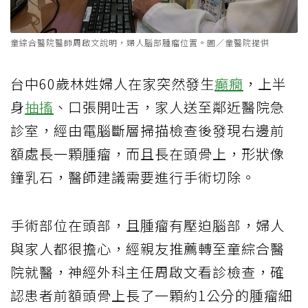
童綜合醫院醫師周啟文說明，婦人腦部腫瘤位置。圖／童醫院提供
台中60歲林姓婦人在家突然發生
癲癇
，上半
身
抽搐
、口張開吐舌，家人送至鄰近醫院急
診室，經由電腦斷層掃描檢查後發現右邊前
額處長一顆腫瘤，而且長在頭骨上，形狀像
鐘乳石，醫師建議需要進行手術切除。
手術部位在頭部，且腫瘤有壓迫腦部，婦人
與家人都很擔心，經親友推薦轉至童綜合醫
院就醫，神經外科主任周啟文看診檢查，確
認患者前額頭骨上長了一顆約1公分的腫瘤細