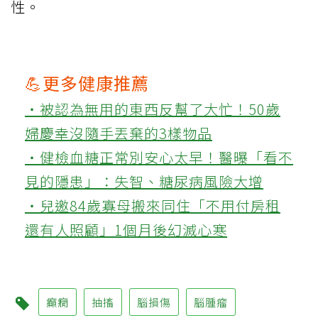
性。
💪更多健康推薦
‧被認為無用的東西反幫了大忙！50歲
婦慶幸沒隨手丟棄的3樣物品
‧健檢血糖正常別安心太早！醫曝「看不
見的隱患」：失智、糖尿病風險大增
‧兒邀84歲寡母搬來同住「不用付房租
還有人照顧」1個月後幻滅心寒
癲癇
抽搐
腦損傷
腦腫瘤