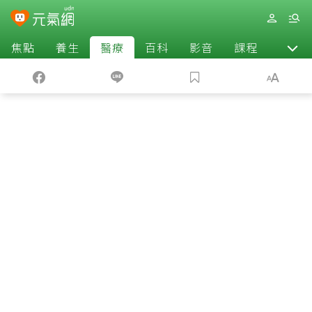
焦點
養生
醫療
百科
影音
課程
退休