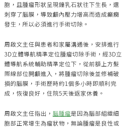
胞，且腫瘤形狀呈現鐘乳石狀往下生長，還
刺穿了腦膜，導致顱內壓力增高而造成癲癇
發生，所以必須進行手術切除。
周啟文主任與患者和家屬溝通後，安排進行
3D立體導航精準定位腫瘤切除手術，經3D立
體導航系統輔助精準定位下，從前額上方髮
際線部位開顱進入，將腫瘤切除後並修補破
損的腦膜，手術歷時約1個多小時即順利完
成，恢復良好，住院5天後返家休養。
周啟文主任指出，
腦腫瘤
是因為腦部組織細
胞部正常增生為瘤狀物，無論腫瘤是良性或