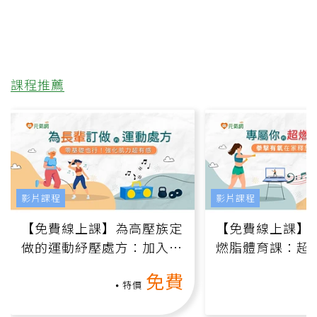
課程推薦
影片課程
影片課程
【免費線上課】為高壓族定
【免費線上課】
做的運動紓壓處方：加入行
燃脂體育課：超
動、增肌、互動元素，0基
氧」高壓族在家
免費
礎也能做！
負擔
特價