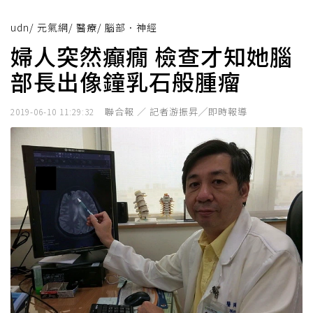
udn
/
元氣網
/
醫療
/
腦部．神經
婦人突然癲癇 檢查才知她腦
部長出像鐘乳石般腫瘤
聯合報 ／ 記者游振昇╱即時報導
2019-06-10 11:29:32