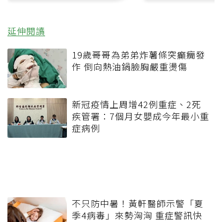
延伸閱讀
19歲哥哥為弟弟炸薯條突癲癇發
作 倒向熱油鍋臉胸嚴重燙傷
新冠疫情上周增42例重症、2死
疾管署：7個月女嬰成今年最小重
症病例
不只防中暑！黃軒醫師示警「夏
季4病毒」來勢洶洶 重症警訊快