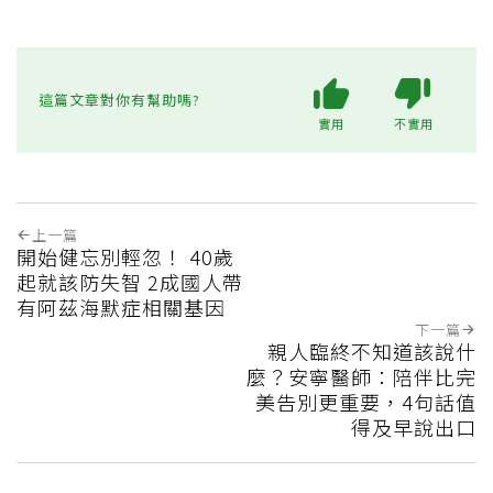
這篇文章對你有幫助嗎?
實用
不實用
上一篇
開始健忘別輕忽！ 40歲
起就該防失智 2成國人帶
有阿茲海默症相關基因
下一篇
親人臨終不知道該說什
麼？安寧醫師：陪伴比完
美告別更重要，4句話值
得及早說出口