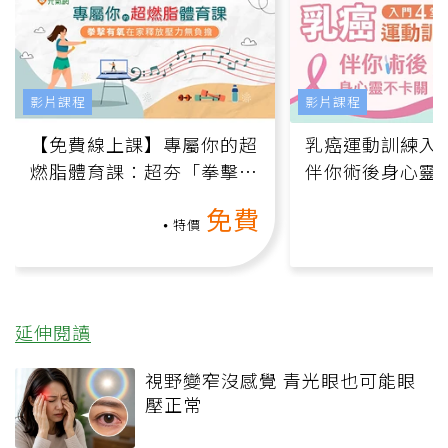
影片課程
影片課程
【免費線上課】專屬你的超
乳癌運動訓練入門
燃脂體育課：超夯「拳擊有
伴你術後身心靈
氧」高壓族在家釋放壓力無
上影音課）
免費
負擔
特價
延伸閱讀
視野變窄沒感覺 青光眼也可能眼
壓正常