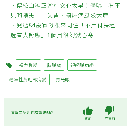
‧健檢血糖正常別安心太早！醫曝「看不
見的隱患」：失智、糖尿病風險大增
‧兒邀84歲寡母搬來同住「不用付房租
還有人照顧」1個月後幻滅心寒
視力模糊
腦膜瘤
視網膜病變
老年性黃斑部病變
青光眼
這篇文章對你有幫助嗎?
實用
不實用