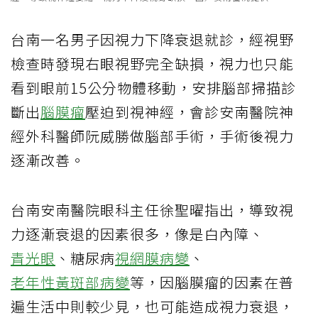
台南一名男子因視力下降衰退就診，經視野
檢查時發現右眼視野完全缺損，視力也只能
看到眼前15公分物體移動，安排腦部掃描診
斷出
腦膜瘤
壓迫到視神經，會診安南醫院神
經外科醫師阮威勝做腦部手術，手術後視力
逐漸改善。
台南安南醫院眼科主任徐聖曜指出，導致視
力逐漸衰退的因素很多，像是白內障、
青光眼
、糖尿病
視網膜病變
、
老年性黃斑部病變
等，因腦膜瘤的因素在普
遍生活中則較少見，也可能造成視力衰退，