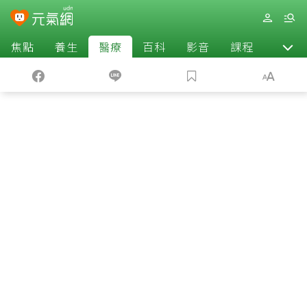
焦點
養生
醫療
百科
影音
課程
退休