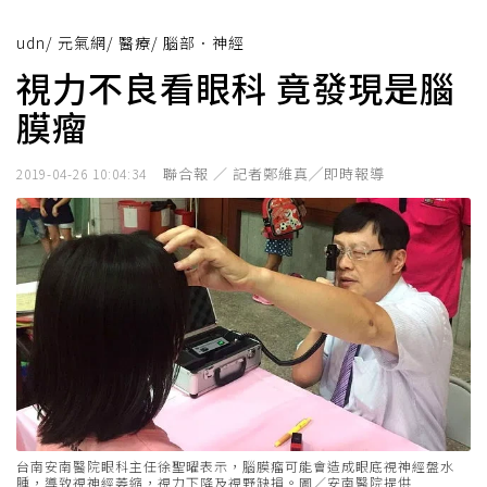
udn
/
元氣網
/
醫療
/
腦部．神經
視力不良看眼科 竟發現是腦
膜瘤
聯合報 ／ 記者鄭維真╱即時報導
2019-04-26 10:04:34
台南安南醫院眼科主任徐聖曜表示，腦膜瘤可能會造成眼底視神經盤水
腫，導致視神經萎縮，視力下降及視野缺損。圖／安南醫院提供