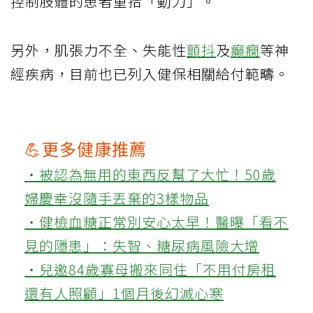
控制肢體的患者重拾「動力」。
另外，肌張力不全、失能性
顫抖
及
癲癇
等神
經疾病，目前也已列入健保相關給付範疇。
💪更多健康推薦
‧被認為無用的東西反幫了大忙！50歲
婦慶幸沒隨手丟棄的3樣物品
‧健檢血糖正常別安心太早！醫曝「看不
見的隱患」：失智、糖尿病風險大增
‧兒邀84歲寡母搬來同住「不用付房租
還有人照顧」1個月後幻滅心寒