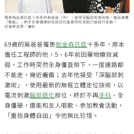
罹患帕金森氏症十多年的吳爸爸（中），接受深腦部刺激術後，重拾身體
「動能」，原本全身僵硬的他目前已能靠枴杖或助行器自行走動。
記者蔡容喬／攝影
69歲的吳爸爸罹患
帕金森氏症
十多年，原本
擔任工程師的他，5、6年前因藥物療效減
弱，工作時突然全身僵直倒下，一度連路都
不能走，幾近癱瘓；去年他接受「深腦部刺
激術」，使用最新的無框立體定位技術，以
電流刺激
腦部退化
部位，終於不再
手抖
、全
身僵硬，還能和友人唱歌、參加教會活動，
「重拾身體自由」令他無比珍惜。