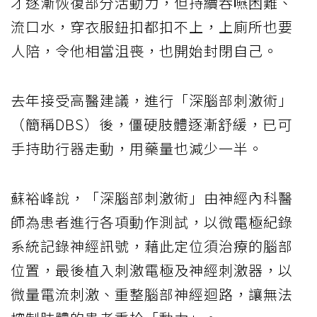
才逐漸恢復部分活動力，但持續吞嚥困難、
流口水，穿衣服鈕扣都扣不上，上廁所也要
人陪，令他相當沮喪，也開始封閉自己。
去年接受高醫建議，進行「深腦部刺激術」
（簡稱DBS）後，僵硬肢體逐漸舒緩，已可
手持助行器走動，用藥量也減少一半。
蘇裕峰說，「深腦部刺激術」由神經內科醫
師為患者進行各項動作測試，以微電極紀錄
系統記錄神經訊號，藉此定位須治療的腦部
位置，最後植入刺激電極及神經刺激器，以
微量電流刺激、重整腦部神經迴路，讓無法