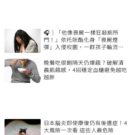
🎧｜「他像喪屍一樣狂敲廁所
門！」依托咪酯化身「喪屍煙
彈」入侵校園，一群孩子輪流吸
一口就上癮
晚餐吃很飽隔天仍爆餓？破解清
晨飢餓感，4招穩定血糖避免越吃
越胖
日本腦炎即使康復仍有後遺症！4
大風險一次看 這些人最危險