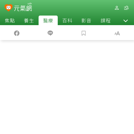
焦點
養生
醫療
百科
影音
課程
退休