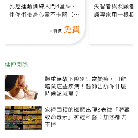
乳癌運動訓練入門4堂課 -
失智者與照顧者
伴你術後身心靈不卡關（線
讓專家用一根棍
上影音課）
何逆轉退化大腦
免費
課）
特價
延伸閱讀
體重無故下降別只當變瘦，可能
暗藏這些疾病！醫師告訴你什麼
時候該就醫？
家裡囤積的罐頭出現3表徵「潛藏
致命毒素」神經科醫：加熱都去
不掉