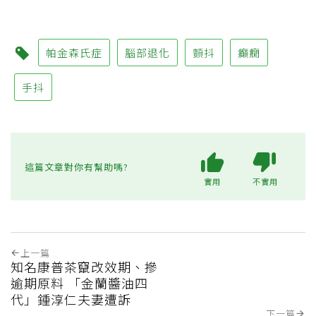
帕金森氏症
腦部退化
顫抖
癲癇
手抖
這篇文章對你有幫助嗎?
實用
不實用
上一篇
知名康普茶竄改效期、摻
逾期原料 「金蘭醬油四
代」鍾淳仁夫妻遭訴
下一篇