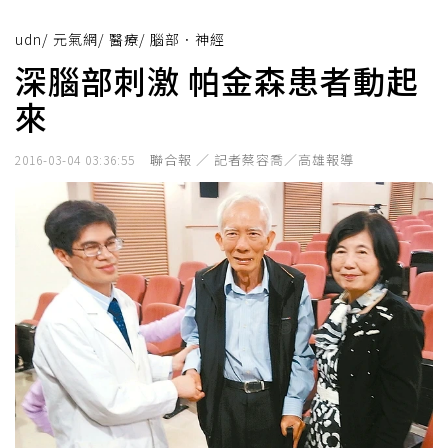
udn
/
元氣網
/
醫療
/
腦部．神經
深腦部刺激 帕金森患者動起
來
聯合報 ／ 記者蔡容喬／高雄報導
2016-03-04 03:36:55