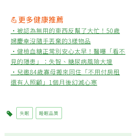
💪更多健康推薦
‧被認為無用的東西反幫了大忙！50歲
婦慶幸沒隨手丟棄的3樣物品
‧健檢血糖正常別安心太早！醫曝「看不
見的隱患」：失智、糖尿病風險大增
‧兒邀84歲寡母搬來同住「不用付房租
還有人照顧」1個月後幻滅心寒
失眠
睡眠品質