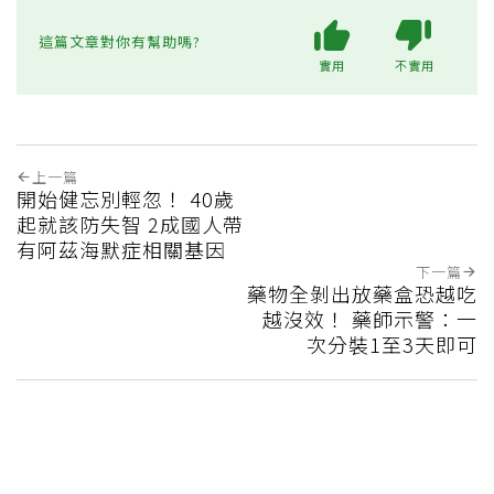
這篇文章對你有幫助嗎?
實用
不實用
上一篇
開始健忘別輕忽！ 40歲
起就該防失智 2成國人帶
有阿茲海默症相關基因
下一篇
藥物全剝出放藥盒恐越吃
越沒效！ 藥師示警：一
次分裝1至3天即可