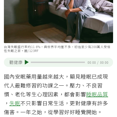
台灣失眠盛行率約11.6%，與世界平均差不多，初估至少有200萬人受慢
性失眠之苦。圖/123RF
聽健康
00:00
/
00:00
國內安眠藥用量越來越大，顯見睡眠已成現
代人最難修習的功課之一。壓力、不良習
慣、老化等生心理因素，都會影響
睡眠品質
，
失眠
不只影響日常生活，更對健康有許多
傷害。一年之始，從學習好好睡覺開始。