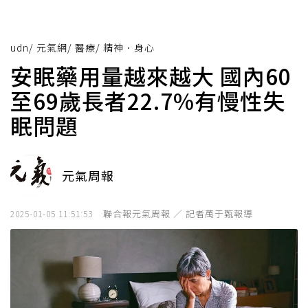
udn
/
元氣網
/
醫療
/
精神．身心
安眠藥用量越來越大 國內60
至69歲長者22.7%有慢性失
眠問題
元氣周報
聯合報元氣周報 ／ 記者萬于甄報導
2025-01-05 11:51:53