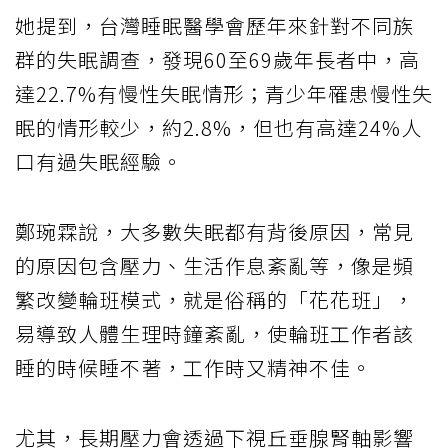
她提到，台灣睡眠醫學會歷年來針對不同族
群的失眠調查，發現60至69歲年長者中，高
達22.7%有慢性失眠情形；青少年罹患慢性失
眠的情形較少，約2.8%，但也有高達24%人
口有過失眠經驗。
鄭琬霖說，大多數失眠都有背後原因，常見
的原因包含壓力、生活作息紊亂等，像是頻
繁改變輪班模式，就是俗稱的「花花班」，
易導致人體生理時鐘紊亂，使輪班工作者該
睡的時候睡不著，工作時又精神不佳。
尤其，長期壓力會透過下視丘垂腺腎軸影響