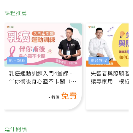
課程推薦
影片課程
影片課程
乳癌運動訓練入門4堂課 -
失智者與照顧者
伴你術後身心靈不卡關（線
讓專家用一根棍
上影音課）
何逆轉退化大腦
免費
課）
特價
延伸閱讀