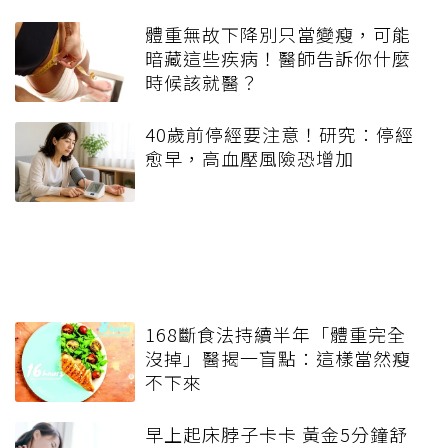
體重無故下降別只當變瘦，可能
暗藏這些疾病！醫師告訴你什麼
時候該就醫？
40歲前停經要注意！研究：停經
愈早，高血壓風險恐增加
168斷食法持續半年「體重完全
沒掉」醫揭一盲點：這樣當然瘦
不下來
早上起床脖子卡卡 黃金5分鐘舒