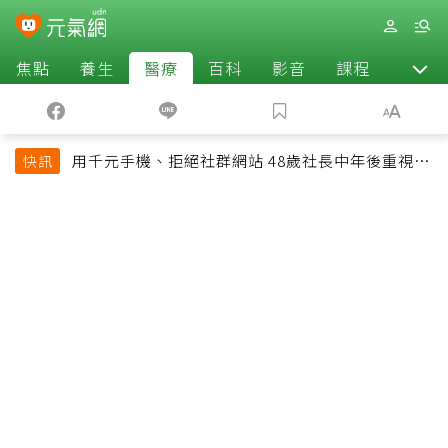
焦點
養生
醫療
百科
影音
課程
退休
用千元手機、拒絕社群網站 48歲社長中年後重視和
快訊
放棄的事：不為面子消費