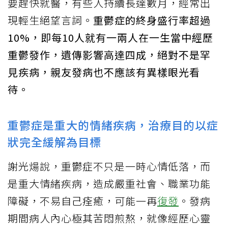
要趕快就醫，有些人持續長達數月，經常出
現輕生絕望言詞。
重鬱症的終身盛行率超過
10%，即每10人就有一兩人在一生當中經歷
重鬱發作，遺傳影響高達四成，絕對不是罕
見疾病，親友發病也不應該有異樣眼光看
待。
重鬱症是重大的情緒疾病，治療目的以症
狀完全緩解為目標
謝光煬說，重鬱症不只是一時心情低落，而
是重大情緒疾病，造成嚴重社會、職業功能
障礙，不易自己痊癒，可能一再
復發
。發病
期間病人內心極其苦悶煎熬，就像經歷心靈