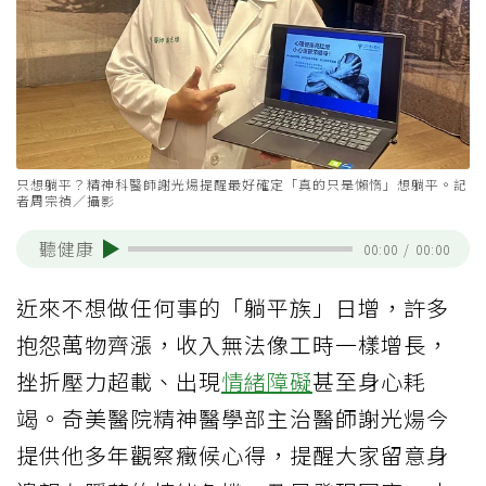
只想躺平？精神科醫師謝光煬提醒最好確定「真的只是懶惰」想躺平。記
者周宗禎／攝影
聽健康
00:00
/
00:00
近來不想做任何事的「躺平族」日增，許多
抱怨萬物齊漲，收入無法像工時一樣增長，
挫折壓力超載、出現
情緒障礙
甚至身心耗
竭。奇美醫院精神醫學部主治醫師謝光煬今
提供他多年觀察癥候心得，提醒大家留意身