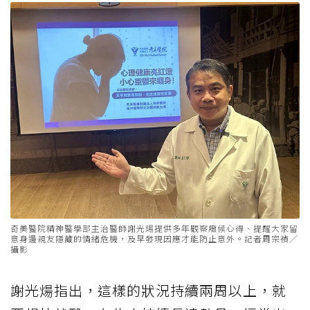
奇美醫院精神醫學部主治醫師謝光煬提供多年觀察癥候心得、提醒大家留
意身邊親友隱藏的情緒危機，及早發現因應才能防止意外。記者周宗禎／
攝影
謝光煬指出，這樣的狀況持續兩周以上，就