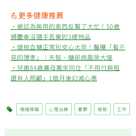
💪更多健康推薦
‧被認為無用的東西反幫了大忙！50歲
婦慶幸沒隨手丟棄的3樣物品
‧健檢血糖正常別安心太早！醫曝「看不
見的隱患」：失智、糖尿病風險大增
‧兒邀84歲寡母搬來同住「不用付房租
還有人照顧」1個月後幻滅心寒
情緒障礙
心理治療
憂鬱
復發
工作