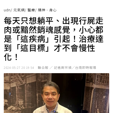
udn
/
元氣網
/
醫療
/
精神．身心
每天只想躺平、出現行屍走
肉或黯然銷魂感覺，小心都
是「這疾病」引起！治療達
到「這目標」才不會慢性
化！
聯合報 ／ 記者周宗禎／台南即時報導
2024-05-27 20:19:54