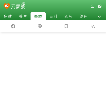
焦點
養生
醫療
百科
影音
課程
退休