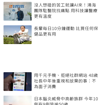
沒人想碰的苦工就讓AI來！鴻海
團隊駐醫院找痛點 用科技讓醫療
更有溫度
長輩每日10分鐘運動 比買任何保
健品更有用
用千元手機、拒絕社群網站 48歲
社長中年後重視和放棄的事：不
為面子消費
日本腦炎威脅中高齡族群 今年10
例有9例皆逾50歲