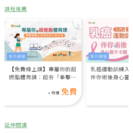
課程推薦
影片課程
影片課程
【免費線上課】專屬你的超
乳癌運動訓練入門
燃脂體育課：超夯「拳擊有
伴你術後身心靈
氧」高壓族在家釋放壓力無
上影音課）
免費
負擔
特價
延伸閱讀