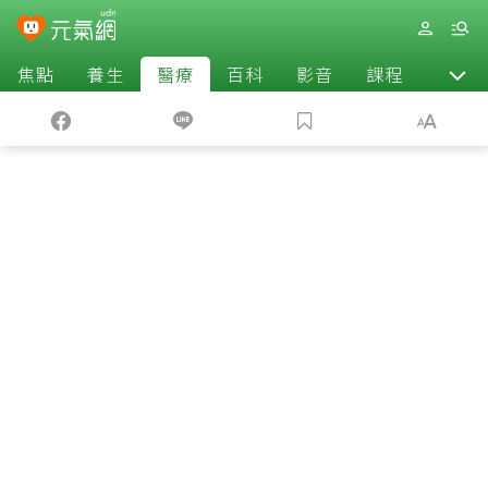
焦點
養生
醫療
百科
影音
課程
退休