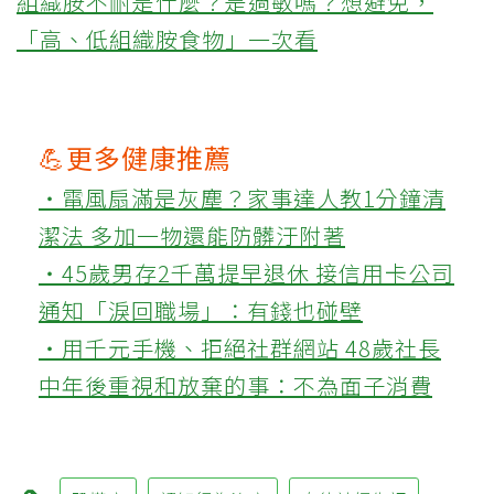
組織胺不耐是什麼？是過敏嗎？想避免，
「高、低組織胺食物」一次看
💪更多健康推薦
‧電風扇滿是灰塵？家事達人教1分鐘清
潔法 多加一物還能防髒汙附著
‧45歲男存2千萬提早退休 接信用卡公司
通知「淚回職場」：有錢也碰壁
‧用千元手機、拒絕社群網站 48歲社長
中年後重視和放棄的事：不為面子消費