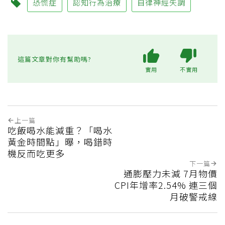
恐慌症
認知行為治療
自律神經失調
這篇文章對你有幫助嗎?
實用
不實用
上一篇
吃飯喝水能減重？「喝水
黃金時間點」曝，喝錯時
機反而吃更多
下一篇
通膨壓力未減 7月物價
CPI年增率2.54% 連三個
月破警戒線