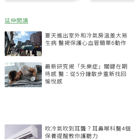
延伸閱讀
夏天進出室外和冷氣房溫差大易
生病 醫揭保護心血管簡單6動作
最新研究揭「失樂症」關鍵在期
待感 醫：從5分鐘散步重新找回
愉悅感
吹冷氣吹到耳聾？耳鼻喉科醫4個
保養提醒教你護聽力