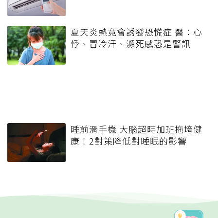
夏天炎熱竟會誘發恐慌症 醫：心
悸、冒冷汗、瀕死感恐是警訊
睡前滑手機 大腦超時加班拖垮健
康！2對策降低對睡眠的影響