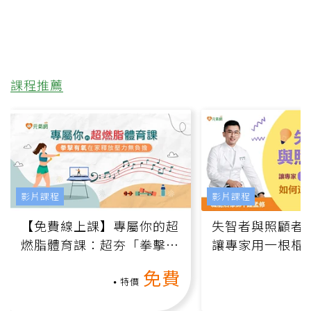
課程推薦
影片課程
影片課程
【免費線上課】專屬你的超
失智者與照顧者
燃脂體育課：超夯「拳擊有
讓專家用一根棍
氧」高壓族在家釋放壓力無
何逆轉退化大腦
免費
負擔
課）
特價