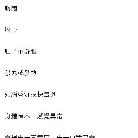
胸悶
噁心
肚子不舒服
發寒或發熱
頭腦昏沉或快暈倒
身體麻木、感覺異常
覺得失去真實感、失去自我感覺