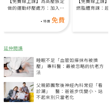
【免費線上課】為高壓族定
【免費線上課】
做的運動紓壓處方：加入行
燃脂體育課：超
動、增肌、互動元素，0基
氧」高壓族在家
免費
礎也能做！
負擔
特價
延伸閱讀
睡眠不足「血管如擰抹布被擠
壓」 專科醫：最被忽略的抗老方
法
父親節團聚後神經內科常迎「看
診潮」 醫：爸爸步伐變小、站
不起來別只當老化