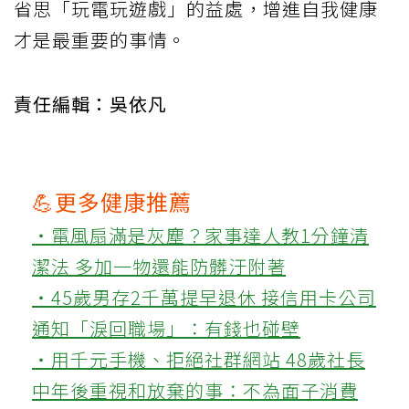
省思「玩電玩遊戲」的益處，增進自我健康
才是最重要的事情。
責任編輯：吳依凡
💪更多健康推薦
‧電風扇滿是灰塵？家事達人教1分鐘清
潔法 多加一物還能防髒汙附著
‧45歲男存2千萬提早退休 接信用卡公司
通知「淚回職場」：有錢也碰壁
‧用千元手機、拒絕社群網站 48歲社長
中年後重視和放棄的事：不為面子消費