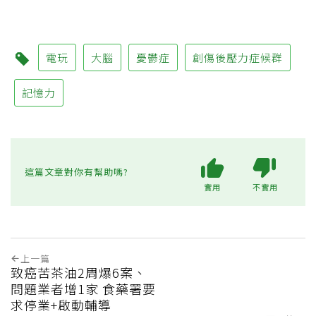
電玩
大腦
憂鬱症
創傷後壓力症候群
記憶力
這篇文章對你有幫助嗎?
實用
不實用
上一篇
致癌苦茶油2周爆6案、
問題業者增1家 食藥署要
求停業+啟動輔導