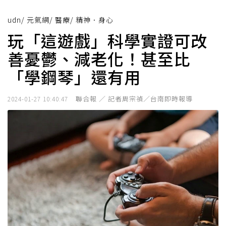
udn
/
元氣網
/
醫療
/
精神．身心
玩「這遊戲」科學實證可改
善憂鬱、減老化！甚至比
「學鋼琴」還有用
聯合報 ／ 記者周宗禎／台南即時報導
2024-01-27 10:40:47