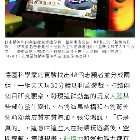
日本精神科同業治療憂鬱症停職一整年患者奇招：叫他去玩「超級瑪利
歐」。結果這名患者竟然在拯救公主的遊戲過程中「重新找到了人生的方
向」，憂鬱症狀大幅改善，對醫師感激不盡。示意圖，圖片來源：
Pexels、安南醫院精神醫學科主任張俊鴻提供。
德國科學家的實驗找出48個志願者並分成兩
組，一組天天玩30分鐘瑪利歐遊戲、持續兩
個月研究觀察，發現這群勤奮的玩家
大腦
某
些部位發生變化、右側海馬結構和右側背外
側前額葉皮質灰質增加。張俊鴻說，「這是
真的」，這意味這些人在持續玩遊戲後，
空
間導航、策略規畫、
記憶力
和運動能力都有