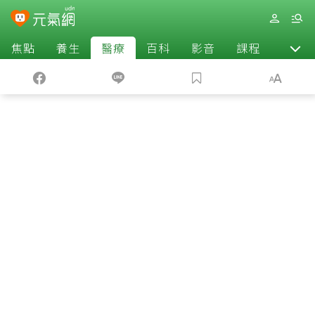
焦點
養生
醫療
百科
影音
課程
退休