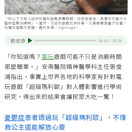
「所以下次有人說你玩電玩遊戲浪費時間，你就告訴他，其實你在進行大
腦的密集訓練啊」。當然，沉迷玩遊戲也非好事，凡事都應適量才恰當。
玩電玩遊戲示意圖，圖片來源／ingimage。
聽健康
00:00
/
00:00
「你知道嗎？
電玩
遊戲可能不只是消磨時間
那麼簡單。」安南醫院精神醫學科主任張俊
鴻指出，事實上世界各地的科學家有針對電
玩遊戲「超級瑪利歐」對人體影響進行學術
研究，得出來的結果會讓民眾大吃一驚！
憂鬱症
患者透過玩「超級瑪利歐」，不僅
救公主還能解放心靈