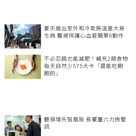
夏天進出室外和冷氣房溫差大易
生病 醫揭保護心血管簡單6動作
不必忍餓也能減肥！補充2類食物
每天自然少575大卡「還能吃飽
飽的」
聽損增失智風險 長輩量六力揪警
訊