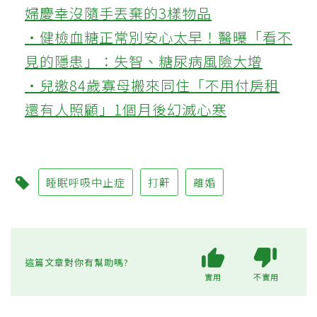
婦慶幸沒隨手丟棄的3樣物品
‧健檢血糖正常別安心太早！醫曝「看不
見的隱患」：失智、糖尿病風險大增
‧兒邀84歲寡母搬來同住「不用付房租
還有人照顧」1個月後幻滅心寒
睡眠呼吸中止症
打鼾
離婚
這篇文章對你有幫助嗎?
實用
不實用