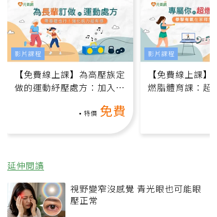
影片課程
影片課程
【免費線上課】為高壓族定
【免費線上課】
做的運動紓壓處方：加入行
燃脂體育課：超
動、增肌、互動元素，0基
氧」高壓族在家
免費
礎也能做！
負擔
特價
延伸閱讀
視野變窄沒感覺 青光眼也可能眼
壓正常