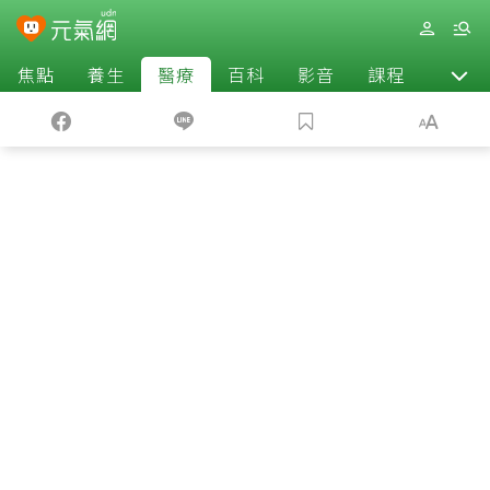
焦點
養生
醫療
百科
影音
課程
退休