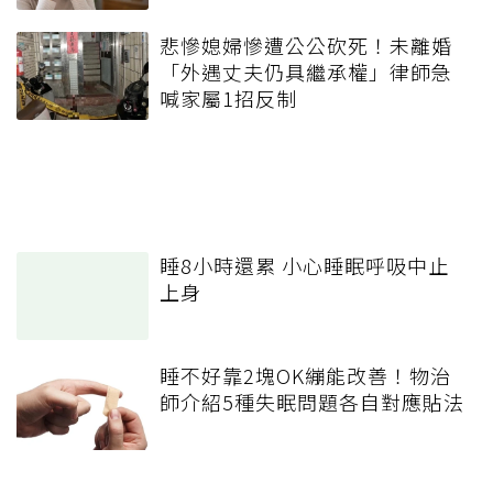
悲慘媳婦慘遭公公砍死！未離婚
「外遇丈夫仍具繼承權」律師急
喊家屬1招反制
睡8小時還累 小心睡眠呼吸中止
上身
睡不好靠2塊OK繃能改善！物治
師介紹5種失眠問題各自對應貼法