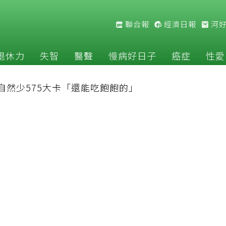
聯合報
經濟日報
河
退休力
失智
醫聲
慢病好日子
癌症
性愛
自然少575大卡「還能吃飽飽的」