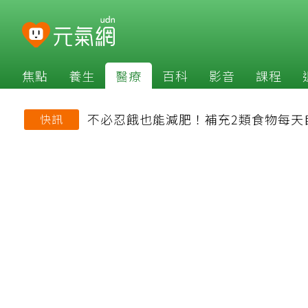
焦點
養生
醫療
百科
影音
課程
不必忍餓也能減肥！補充2類食物每天
快訊