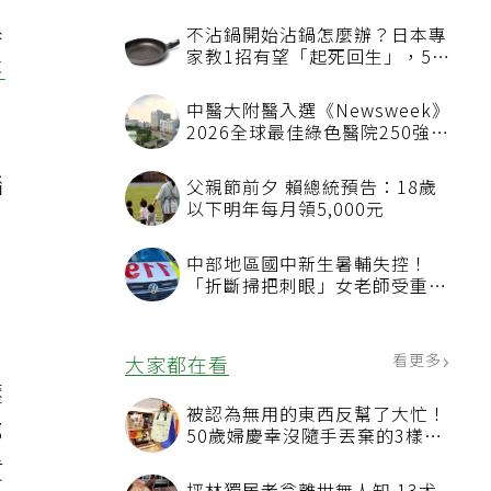
。
系
不
腦
壓
那
質