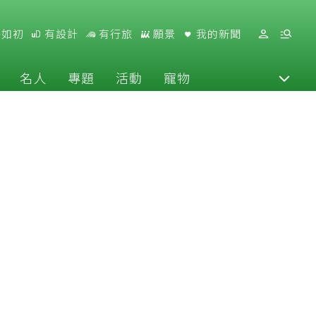
好如初
有設計
有行旅
願景
我的新聞
名人
專題
活動
寵物