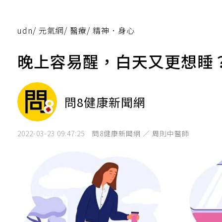
udn
/
元氣網
/
醫療
/
精神．身心
晚上容易醒，白天又更想睡
問8健康新聞網
2022-03-23 09:47:25
問8健康新聞網 ／ 周則中醫師