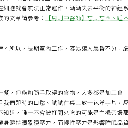
鎂流失。神經細胞的正常運作高度依賴電解質平衡
經細胞就會無法正常運作，漸漸失去平衡的神經
鎂的文章請參考：
【周則中醫師】忘東忘西、睡
律。所以，長期室內工作，容易讓人晨昏不分，
一餐，但能夠隨手取得的食物，大多都是加工食
足我們即時的口慾。試試在桌上放一包洋芋片，
不知道，唯一不會被打開來吃的可能是主機旁邊
讓身體持續累積壓力，而慢性壓力是影響睡眠品