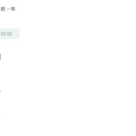
睡眠，導
/
00:00
剩
以