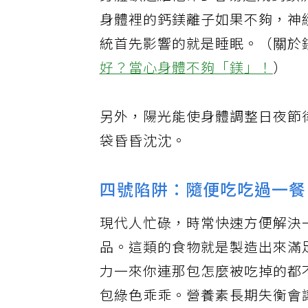
身體缺乏維他命D 容易造成鈣
身體裡的鈣鎂離子如果不夠，神
統首先影響的就是睡眠。（關於
好？當心身體不夠「鎂」！
）
另外，陽光能使身體調整日夜節
袋昏昏沈沈。
四號陷阱：隨便吃吃過一餐
現代人忙碌，時常快速方便解決
品。這類的食物就是製造出來滿
力一來你連那包怎麼被吃掉的都
包綠色乖乖。營養素長期失衡會