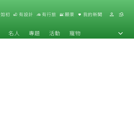
好如初
有設計
有行旅
願景
我的新聞
名人
專題
活動
寵物