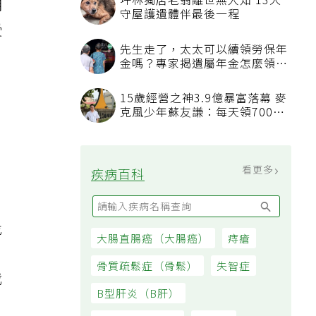
坪林獨居老翁離世無人知 13犬
明
守屋護遺體伴最後一程
受
先生走了，太太可以續領勞保年
金嗎？專家揭遺屬年金怎麼領，
看順位還要看資格
15歲經營之神3.9億暴富落幕 麥
克風少年蘇友謙：每天領700元
過日子
看更多
疾病百科
找
大腸直腸癌（大腸癌）
痔瘡
骨質疏鬆症（骨鬆）
失智症
我
B型肝炎（B肝）