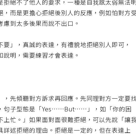
是拒絕不了他人的要求，一種是自我感太弱無法
絕，而是更擔心拒絕後別人的反應，例如怕對方
考慮到太多後果而說不出口。
不要」，真誠的表達，有禮貌地拒絕別人即可，
和說明，需要練習才會表達。
」，先傾聽對方訴求再回應。先同理對方一定要
句子型態是「Yes……But……」，如「你的困
不上忙。」如果面對面很難拒絕，可以先說「讓
具詳述拒絕的理由。拒絕是一定的，但在表達上