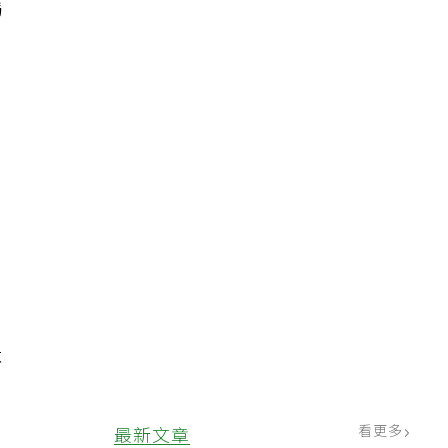
媽
。
事
，
不
看更多
最新文章