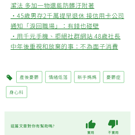
潔法 多加一物還能防髒汙附著
‧45歲男存2千萬提早退休 接信用卡公司
通知「淚回職場」：有錢也碰壁
‧用千元手機、拒絕社群網站 48歲社長
中年後重視和放棄的事：不為面子消費
產後憂鬱
情緒低落
新手媽媽
憂鬱症
身心科
這篇文章對你有幫助嗎?
實用
不實用