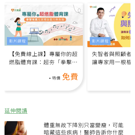
影片課程
影片課程
【免費線上課】專屬你的超
失智者與照顧者
燃脂體育課：超夯「拳擊有
讓專家用一根棍
氧」高壓族在家釋放壓力無
何逆轉退化大腦
免費
負擔
課）
特價
延伸閱讀
體重無故下降別只當變瘦，可能
暗藏這些疾病！醫師告訴你什麼