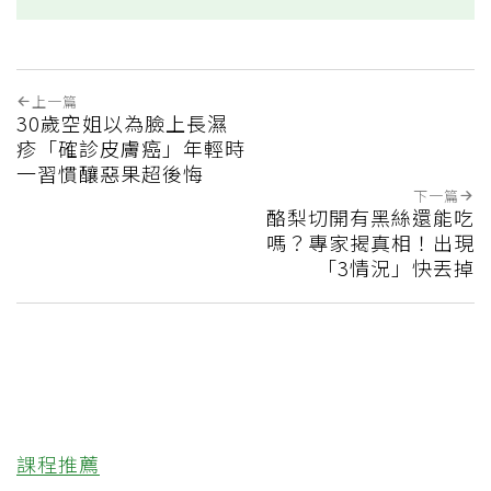
上一篇
30歲空姐以為臉上長濕
疹「確診皮膚癌」年輕時
一習慣釀惡果超後悔
下一篇
酪梨切開有黑絲還能吃
嗎？專家揭真相！出現
「3情況」快丟掉
課程推薦