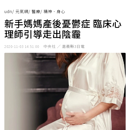
udn
/
元氣網
/
醫療
/
精神．身心
新手媽媽產後憂鬱症 臨床心
理師引導走出陰霾
中央社 ／ 嘉義縣3日電
2020-11-03 14:51:00