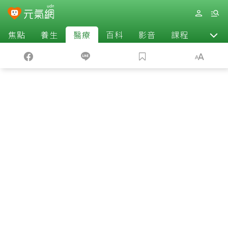
焦點
養生
醫療
百科
影音
課程
退休