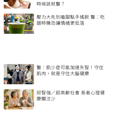
時候該就醫？
壓力大先別嗑甜點手搖飲 醫：吃
錯時機恐讓情緒更低落
醫：肌少症可能加速失智！守住
肌肉，就是守住大腦健康
邱智強／超高齡社會 長者心理健
康關注少