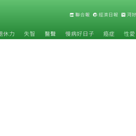
聯合報
經濟日報
河
退休力
失智
醫聲
慢病好日子
癌症
性愛