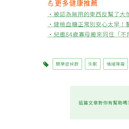
💪更多健康推薦
‧被認為無用的東西反幫了大
‧健檢血糖正常別安心太早！
‧兒邀84歲寡母搬來同住「
開學症候群
失眠
情緒障礙
這篇文章對你有幫助嗎