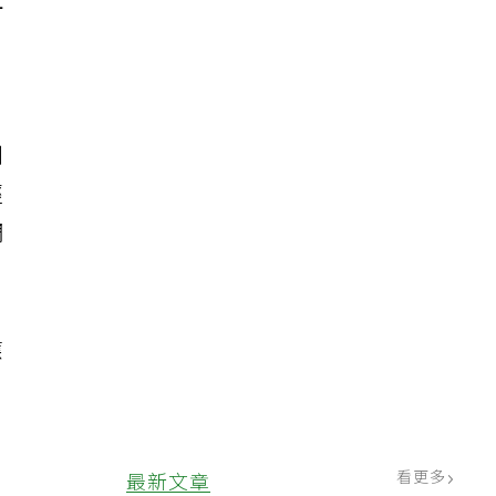
且
到
經
調
。
應
看更多
最新文章