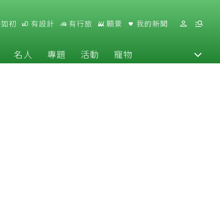
好如初
有設計
有行旅
願景
我的新聞
名人
專題
活動
寵物