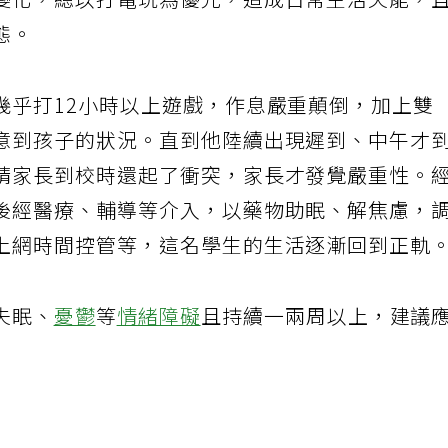
變化，總以打電玩為優先，造成日常生活失能，
態。
幾乎打12小時以上遊戲，作息嚴重顛倒，加上雙
意到孩子的狀況。直到他陸續出現遲到、中午才
請家長到校時還起了衝突，家長才發覺嚴重性。
後經醫療、輔導等介入，以藥物助眠、解焦慮，
上網時間控管等，這名學生的生活逐漸回到正軌
失眠、
憂鬱
等
情緒障礙
且持續一兩周以上，建議