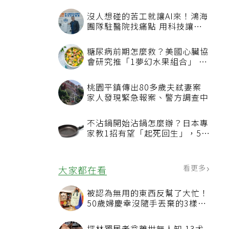
沒人想碰的苦工就讓AI來！鴻海
團隊駐醫院找痛點 用科技讓醫
療更有溫度
糖尿病前期怎麼救？美國心臟協
會研究推「1夢幻水果組合」 酪
梨加它改善血管功能
桃園平鎮傳出80多歲夫弒妻案
家人發現緊急報案、警方調查中
不沾鍋開始沾鍋怎麼辦？日本專
家教1招有望「起死回生」，5情
況該換新
看更多
大家都在看
被認為無用的東西反幫了大忙！
50歲婦慶幸沒隨手丟棄的3樣物
品