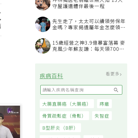
坪林獨居老翁離世無人知 13犬
守屋護遺體伴最後一程
多
先生走了，太太可以續領勞保年
著
金嗎？專家揭遺屬年金怎麼領，
看順位還要看資格
15歲經營之神3.9億暴富落幕 麥
克風少年蘇友謙：每天領700元
過日子
看更多
疾病百科
大腸直腸癌（大腸癌）
痔瘡
骨質疏鬆症（骨鬆）
失智症
B型肝炎（B肝）