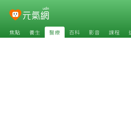
焦點
養生
醫療
百科
影音
課程