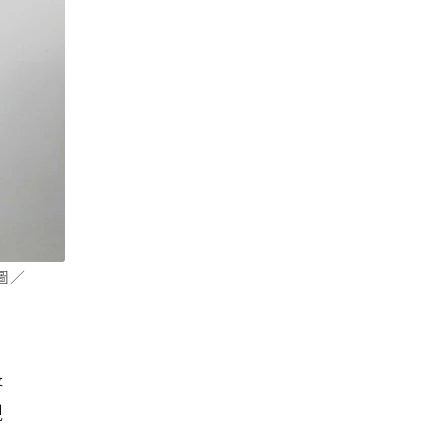
圖／
長
現