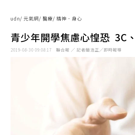
udn
/
元氣網
/
醫療
/
精神．身心
青少年開學焦慮心惶恐 3C
2019-08-30 09:08:17
聯合報 ／ 記者簡浩正╱即時報導