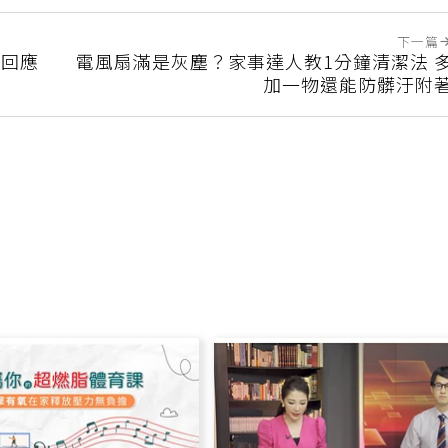
下一篇
慧回應
電風扇滿是灰塵？家事達人教1分鐘清潔法 
加一物還能防髒汙附