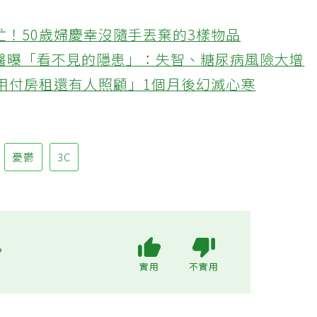
忙！50歲婦慶幸沒隨手丟棄的3樣物品
醫曝「看不見的隱患」：失智、糖尿病風險大增
不用付房租還有人照顧」1個月後幻滅心寒
憂鬱
3C
?
實用
不實用