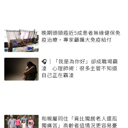
晚期頭頸癌近5成患者無緣健保免
疫治療，專家籲擴大免疫給付
🎧｜「我是為你好」卻成職場霸
凌 心理師揭：很多主管不知道
自己正在霸凌
和親屬同住「竟比獨居老人還孤
獨痛苦」高齡者這情況更容易憂