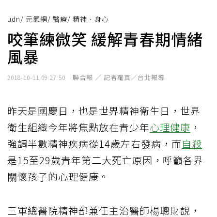
udn
/
元氣網
/
醫療
/
精神．身心
咬筆練微笑 緩解青春期情緒
風暴
聯合報 ／ 記者羅真／台北報導
2018-10-11 09:27:50
昨天是國慶日，也是世界精神衛生日，世界
衛生組織今年將焦點放在青少年
心理健康
，
強調半數精神疾病從14歲左右發病，而
自殺
是15至29歲青年第二大死亡原因，呼籲各界
關懷孩子的心理健康。
三軍總醫院精神部兼任主治醫師楊聰財說，