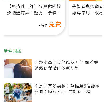
【免費線上課】專屬你的超
失智者與照顧者
燃脂體育課：超夯「拳擊有
讓專家用一根棍
氧」高壓族在家釋放壓力無
何逆轉退化大腦
免費
負擔
課）
特價
延伸閱讀
自殺率高出其他癌友五倍 醫盼頭
頸癌健保給付放寬限制
不是只有多動腦！醫推薦6個護腦
習慣：睡7小時、重訓都上榜