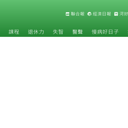
聯合報
經濟日報
河
課程
退休力
失智
醫聲
慢病好日子