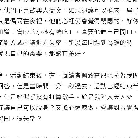
與痛苦，乾脆什麼都不說，默默地承受下來。安
。
他們不喜歡與人衝突，如果退讓可以換來一屋
只是偶爾在夜裡，他們心裡仍會覺得悶悶的，好
知道「會吵的小孩有糖吃」，真要他們自己開口
了對方或者讓對方失望。所以每回遇到為難的時
發現自己的需要，那該有多好。
會，活動結束後，有一個讀者興致高昂地拉著我
回答，但是當時間一分一秒過去，活動已經結束
，但是她似乎沒有打算歇手。於是我陷入天人交
好讓自己可以脫身？又擔心這麼做，會讓對方覺
解開，很失望？