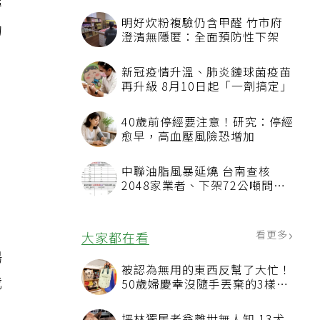
旁
的
場
我