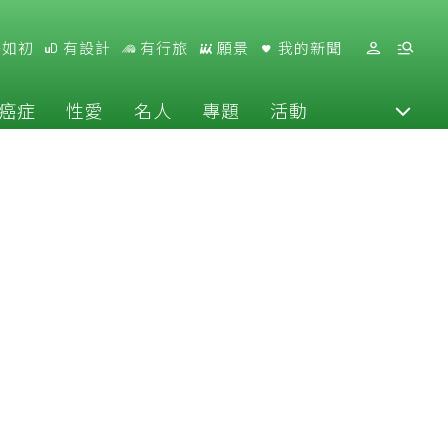
好如初
有設計
有行旅
願景
我的新聞
癌症
性愛
名人
專題
活動