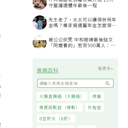
治
什
為
樣