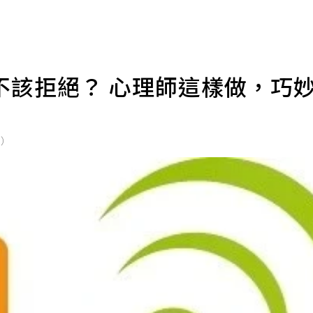
不該拒絕？ 心理師這樣做，巧
師）