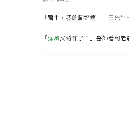
圖／照護線上
「醫生，我的腳好痛！」王先生
「
痛風
又發作了？」醫師看到老