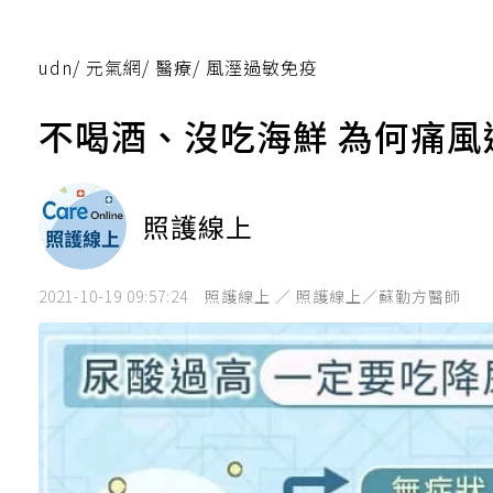
udn
/
元氣網
/
醫療
/
風溼過敏免疫
不喝酒、沒吃海鮮 為何痛
照護線上
2021-10-19 09:57:24
照護線上 ／ 照護線上／蘇勤方醫師