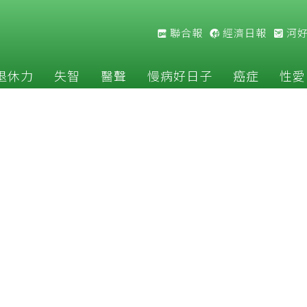
聯合報
經濟日報
河
退休力
失智
醫聲
慢病好日子
癌症
性愛