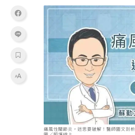
痛風性關節炎，迷思要破解！醫師圖文剖