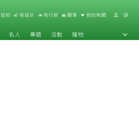
好如初
有設計
有行旅
願景
我的新聞
名人
專題
活動
寵物