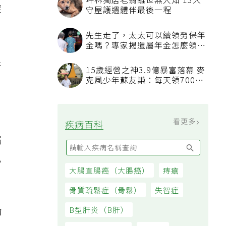
坪林獨居老翁離世無人知 13犬
酸
守屋護遺體伴最後一程
先生走了，太太可以續領勞保年
金嗎？專家揭遺屬年金怎麼領，
看順位還要看資格
果
15歲經營之神3.9億暴富落幕 麥
克風少年蘇友謙：每天領700元
過日子
看更多
疾病百科
屬
風
大腸直腸癌（大腸癌）
痔瘡
骨質疏鬆症（骨鬆）
失智症
物
B型肝炎（B肝）