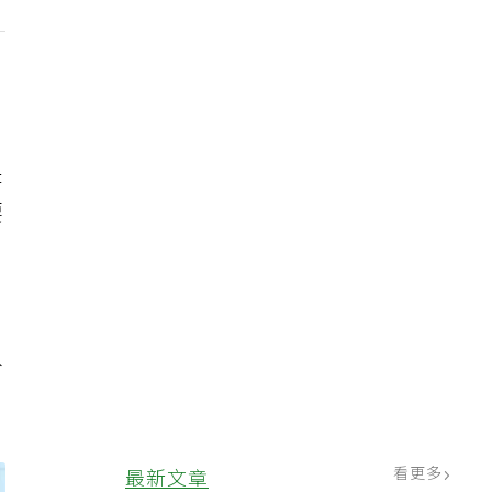
是
要
分
看更多
最新文章