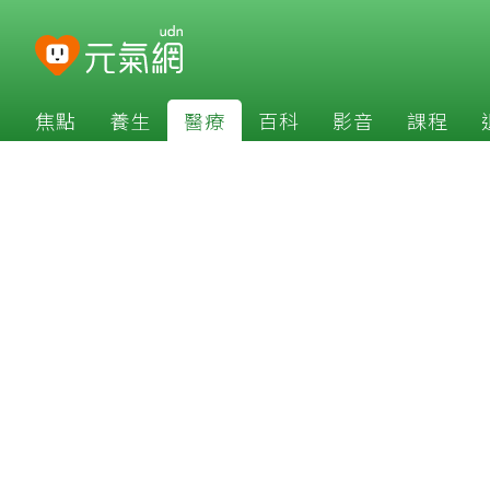
焦點
養生
醫療
百科
影音
課程