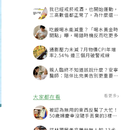
我已經戒菸戒酒，也開始運動，
三高數值都正常了，為什麼還不
能停藥？
吃飯喝水能減重？「喝水黃金時
間點」曝，喝錯時機反而吃更多
通膨壓力未減 7月物價CPI年增
率2.54% 連三個月破警戒線
親人臨終不知道該說什麼？安寧
醫師：陪伴比完美告別更重要，
4句話值得及早說出口
看更多
大家都在看
被認為無用的東西反幫了大忙！
50歲婦慶幸沒隨手丟棄的3樣物
品