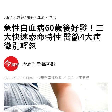
udn
/
元氣網
/
醫療
/
血液．淋巴
急性白血病60歲後好發！三
大快速索命特性 醫籲4大病
徵別輕忽
今周刊幸福熟齡
今周刊幸福熟齡 ／ 撰文 ／李易紓
2021-05-07 13:14:00