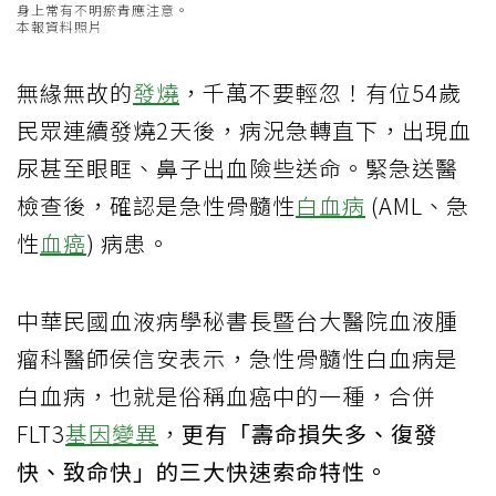
身上常有不明瘀青應注意。
本報資料照片
無緣無故的
發燒
，千萬不要輕忽！有位54歲
民眾連續發燒2天後，病況急轉直下，出現血
尿甚至眼眶、鼻子出血險些送命。緊急送醫
檢查後，確認是急性骨髓性
白血病
(AML、急
性
血癌
) 病患。
中華民國血液病學秘書長暨台大醫院血液腫
瘤科醫師侯信安表示，急性骨髓性白血病是
白血病，也就是俗稱血癌中的一種，合併
FLT3
基因變異
，
更有「壽命損失多、復發
快、致命快」的三大快速索命特性。