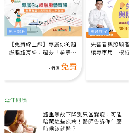
影片課程
影片課程
【免費線上課】專屬你的超
失智者與照顧者
燃脂體育課：超夯「拳擊有
讓專家用一根棍
氧」高壓族在家釋放壓力無
何逆轉退化大腦
免費
負擔
課）
特價
延伸閱讀
體重無故下降別只當變瘦，可能
暗藏這些疾病！醫師告訴你什麼
時候該就醫？