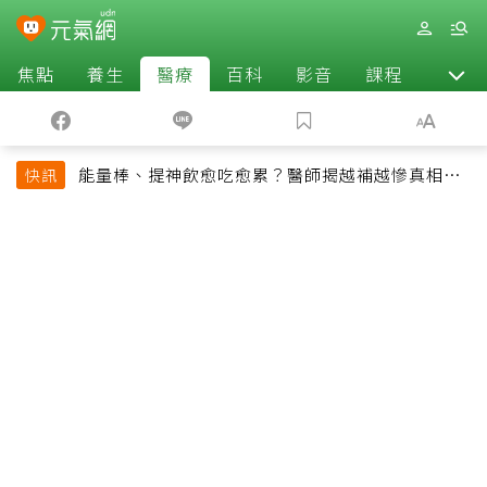
焦點
養生
醫療
百科
影音
課程
退休
能量棒、提神飲愈吃愈累？醫師揭越補越慘真相：
快訊
恐欠下疲勞債