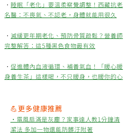
．
睡眠「老化」要溫柔察覺調整！西藏抗老
名醫：不喪氣、不認老，身體就能用很久
．
減緩更年期老化、預防骨質疏鬆？營養師
完整解答：這5種黑色食物最有效
．
促進體內血液循環、補養氣血！「暖心暖
身養生茶」這樣喝，不只暖身，也暖你的心
💪更多健康推薦
‧電風扇滿是灰塵？家事達人教1分鐘清
潔法 多加一物還能防髒汙附著