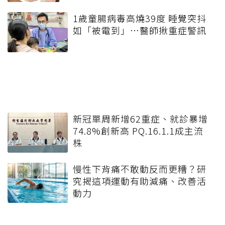
1歲童腸病毒高燒39度 睡覺突抖
如「被電到」…醫師揪重症警訊
新冠單周新增62重症、就診暴增
74.8%創新高 PQ.16.1.1成主流
株
慢性下背痛不敢動反而更糟？研
究揭這項運動有助減痛、改善活
動力