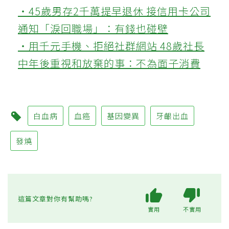
‧45歲男存2千萬提早退休 接信用卡公司
通知「淚回職場」：有錢也碰壁
‧用千元手機、拒絕社群網站 48歲社長
中年後重視和放棄的事：不為面子消費
白血病
血癌
基因變異
牙齦出血
發燒
這篇文章對你有幫助嗎?
實用
不實用