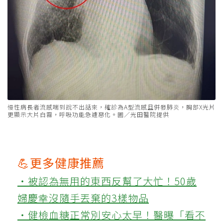
慢性病長者流感喘到說不出話來，確診為A型流感且併發肺炎，胸部X光片
更顯示大片白霧，呼吸功能急遽惡化。圖／光田醫院提供
💪更多健康推薦
‧被認為無用的東西反幫了大忙！50歲
婦慶幸沒隨手丟棄的3樣物品
‧健檢血糖正常別安心太早！醫曝「看不