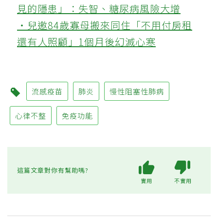
見的隱患」：失智、糖尿病風險大增
‧兒邀84歲寡母搬來同住「不用付房租
還有人照顧」1個月後幻滅心寒
流感疫苗
肺炎
慢性阻塞性肺病
心律不整
免疫功能
這篇文章對你有幫助嗎?
實用
不實用