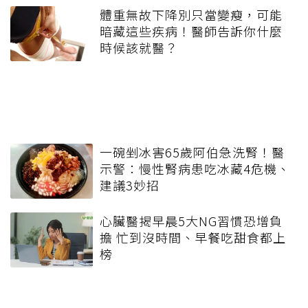
體重無故下降別只當變瘦，可能
暗藏這些疾病！醫師告訴你什麼
時候該就醫？
一碗剉冰害65歲阿伯急洗腎！醫
示警：慢性腎病患吃冰藏4危機、
建議3妙招
心臟醫揭早晨5大NG習慣恐增負
擔 忙到沒時間、早餐吃甜食都上
榜