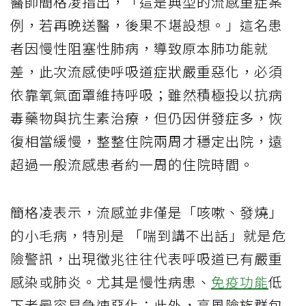
醫師簡格凌指出，「這是典型的流感重症案
例，若再晚送醫，後果不堪設想。」這名患
者因慢性阻塞性肺病，導致原本肺功能就
差，此次流感使呼吸道症狀嚴重惡化，必須
依靠氧氣面罩維持呼吸；雖然積極投以抗病
毒藥物與抗生素治療，但仍因併發症多，恢
復相當緩慢，整整住院兩周才穩定出院，遠
超過一般流感患者約一周的住院時間。
簡格凌表示，流感並非僅是「咳嗽、發燒」
的小毛病，特別是 「喘到講不出話」就是危
險警訊，出現徵兆往往代表呼吸道已有嚴重
感染或肺炎。尤其是慢性病患、
免疫功能
低
下者最容易急速惡化；此外，高風險族群包