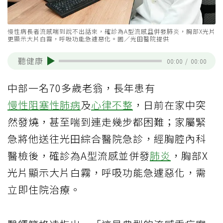
慢性病長者流感喘到說不出話來，確診為A型流感且併發肺炎，胸部X光片
更顯示大片白霧，呼吸功能急遽惡化。圖／光田醫院提供
聽健康
00:00
/
00:00
中部一名70多歲老翁，長年患有
慢性阻塞性肺病
及
心律不整
，日前在家中突
然發燒，甚至喘到連走幾步都困難；家屬緊
急將他送往光田綜合醫院急診，經胸腔內科
醫檢後，確診為A型流感並併發
肺炎
，胸部X
光片顯示大片白霧，呼吸功能急遽惡化，需
立即住院治療。