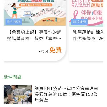
影片課程
影片課程
【免費線上課】專屬你的超
乳癌運動訓練入門
燃脂體育課：超夯「拳擊有
伴你術後身心靈
氧」高壓族在家釋放壓力無
上影音課）
免費
負擔
特價
延伸閱讀
誆買BNT疫苗…律師公會前理事
長狠詐慈濟10億！豪宅藏158公
斤黃金