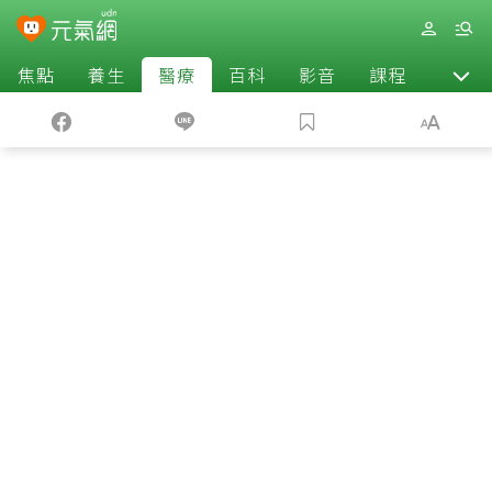
焦點
養生
醫療
百科
影音
課程
退休