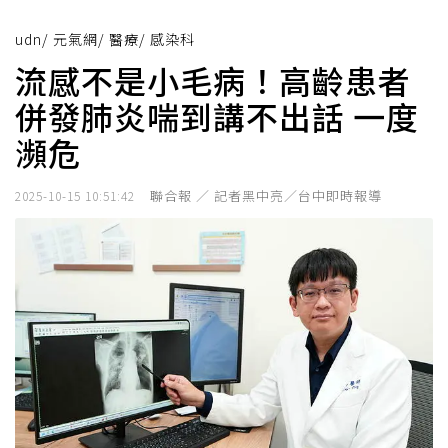
udn
/
元氣網
/
醫療
/
感染科
流感不是小毛病！高齡患者
併發肺炎喘到講不出話 一度
瀕危
聯合報 ／ 記者黑中亮／台中即時報導
2025-10-15 10:51:42